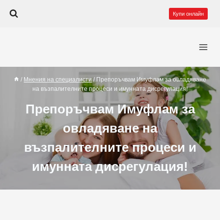
Към
Купи онлайн
съдържанието
/
Мнения на специалисти
/
Препоръчвам Имуфлам за овладяване
на възпалителните процеси и имунната дисрегулация!
Препоръчвам Имуфлам за
овладяване на
възпалителните процеси и
имунната дисрегулация!