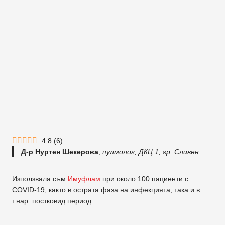
4.8
(
6
)
Д-р Нуртен Шекерова
,
пулмолог, ДКЦ 1, гр. Сливен
Използвала съм
Имуфлам
при около 100 пациенти с
COVID-19, както в острата фаза на инфекцията, така и в
т.нар. постковид период.