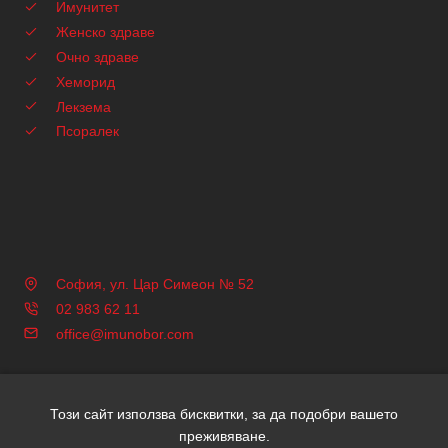
Имунитет
Женско здраве
Очно здраве
Хеморид
Лекзема
Псоралек
София, ул. Цар Симеон № 52
02 983 62 11
office@imunobor.com
Този сайт използва бисквитки, за да подобри вашето
Copyright © 2026 Имунобор | Всички права запазени | Уеб
преживяване.