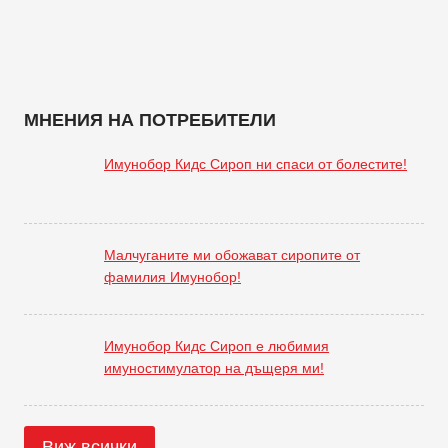
МНЕНИЯ НА ПОТРЕБИТЕЛИ
Имунобор Кидс Сироп ни спаси от болестите!
Малчуганите ми обожават сиропите от
фамилия Имунобор!
Имунобор Кидс Сироп е любимия
имуностимулатор на дъщеря ми!
Виж всички