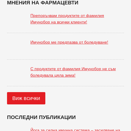
МНЕНИЯ НА ФАРМАЦЕВТИ
Препоръчвам продуктите от фамилия
Имунобор на всички клиенти!
Имунобор ме предпазва от боледуване!
С продуктите от фамилия Имунобор не съм
боледувала цяла зима!
Виж всички
ПОСЛЕДНИ ПУБЛИКАЦИИ
Йога за силна имунна система – засилване на