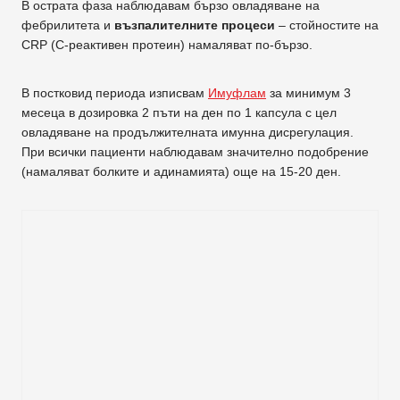
В острата фаза наблюдавам бързо овладяване на
фебрилитета и
възпалителните процеси
– стойностите на
CRP (C-реактивен протеин) намаляват по-бързо.
В постковид периода изписвам
Имуфлам
за минимум 3
месеца в дозировка 2 пъти на ден по 1 капсула с цел
овладяване на продължителната имунна дисрегулация.
При всички пациенти наблюдавам значително подобрение
(намаляват болките и адинамията) още на 15-20 ден.