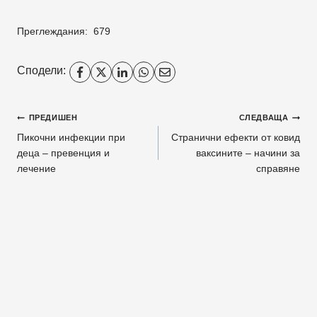
Преглеждания:
679
Сподели:
Навигация
ПРЕДИШЕН
СЛЕДВАЩА
Пикочни инфекции при
Странични ефекти от ковид
деца – превенция и
ваксините – начини за
лечение
справяне