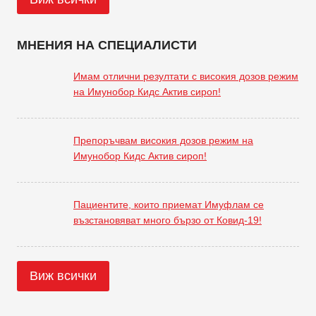
МНЕНИЯ НА СПЕЦИАЛИСТИ
Имам отлични резултати с високия дозов режим
на Имунобор Кидс Актив сироп!
Препоръчвам високия дозов режим на
Имунобор Кидс Актив сироп!
Пациентите, които приемат Имуфлам се
възстановяват много бързо от Ковид-19!
Виж всички