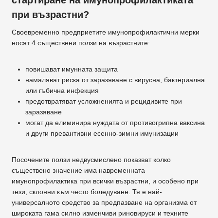
при възрастни?
Своевременно предприетите имунопрофилактични мерки
носят 4 съществени ползи на възрастните:
повишават имунната защита
намаляват риска от заразяване с вирусна, бактериална
или гъбична инфекция
предотвратяват усложненията и рецидивите при
заразяване
могат да елиминира нуждата от противогрипна ваксина
и други превантивни есенно-зимни имунизации
Посочените ползи недвусмислено показват колко
съществено значение има навременната
имунопрофилактика при всички възрастни, и особено при
тези, склонни към често боледуване. Тя е най-
универсалното средство за предпазване на организма от
широката гама силно изменчиви риновируси и техните