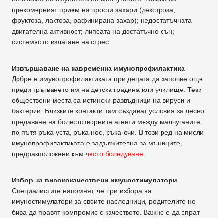
прекомерният прием на прости захари (декстроза,
фруктоза, лактоза, рафинирана захар); недостатъчната
двигателна активност; липсата на достатъчно сън;
системното излагане на стрес.
Извършаване на навременна имунопрофилактика
Добре е имунопрофилактиката при децата да започне още
преди тръгването им на детска градина или училище. Тези
обществени места са истински развъдници на вируси и
бактерии. Близките контакти там създават условия за лесно
предаване на болестотворните агенти между малчуганите
по пътя ръка-уста, ръка-нос, ръка-очи. В този ред на мисли
имунопрофилактиката е задължителна за мъниците,
предразположени към
често боледуване
.
Избор на висококачествени имуностимулатори
Специалистите напомнят, че при избора на
имуностимулатори за своите наследници, родителите не
бива да правят компромис с качеството. Важно е да спрат