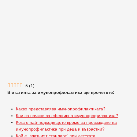
5
(
1
)
В статията за имунопрофилактика ще прочетете:
Какво представлява имунопрофилактиката?
Кои са начини за ефективна имунопрофилактика?
Кога е най-подходящото време за провеждане на
имунопрофилактика при деца и възрастни?
Кой е „златният стандарт“ при детската