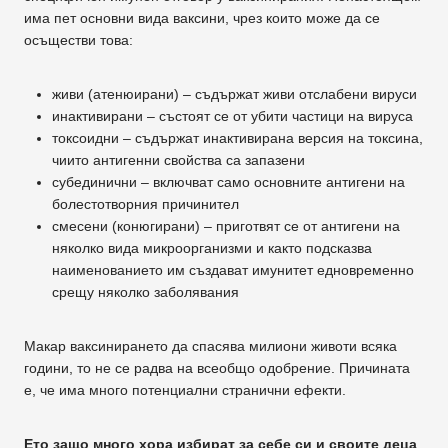
има пет основни вида ваксини, чрез които може да се
осъществи това:
живи (атенюирани) – съдържат живи отслабени вируси
инактивирани – състоят се от убити частици на вируса
токсоидни – съдържат инактивирана версия на токсина,
чиито антигенни свойства са запазени
субединични – включват само основните антигени на
болестотворния причинител
смесени (конюгирани) – приготвят се от антигени на
няколко вида микроорганизми и както подсказва
наименованието им създават имунитет едновременно
срещу няколко заболявания
Макар ваксинирането да спасява милиони животи всяка
години, то не се радва на всеобщо одобрение. Причината
е, че има много потенциални странични ефекти.
Ето защо много хора избират за себе си и своите деца