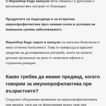
В
Имунобор Кидс капсули
бета глюканът е допълнен с
висококачествен екстракт от Ехинацея.
Продуктите са подходящи и за вторична
имунопрофилактика през зимния сезон в условия на
повишена грипна заболеваемост.
Имунобор Кидс сироп и капсули
са напълно безопасни и
имат отлична поносимост. Това ги превръща в идеални
средства за дълговременна употреба, които не излагат
детския организъм на риск от нежелани ефекти и
странични реакции.
Какво трябва да имаме предвид, когато
говорим за имунопрофилактика при
възрастните?
След като обърнахме внимание на имунопрофилактиката
при децата, сега ще се фокусираме върху тази при