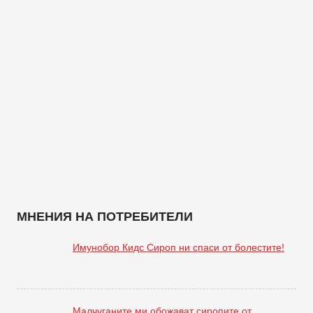
МНЕНИЯ НА ПОТРЕБИТЕЛИ
Имунобор Кидс Сироп ни спаси от болестите!
Малчуганите ми обожават сиропите от