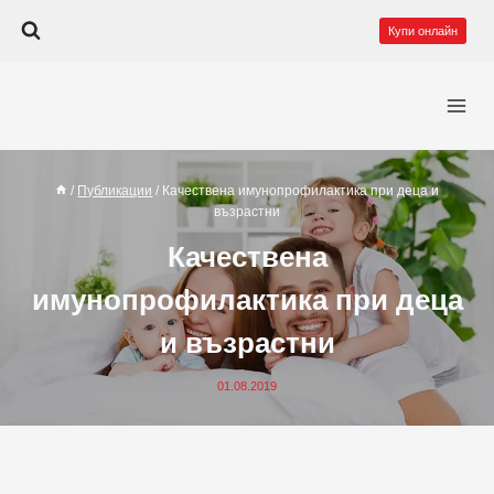
Към
Купи онлайн
съдържанието
/
Публикации
/
Качествена имунопрофилактика при деца и
възрастни
Качествена
имунопрофилактика при деца
и възрастни
01.08.2019