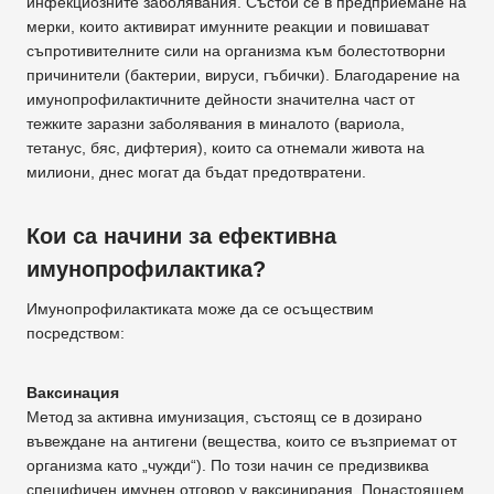
инфекциозните заболявания. Състои се в предприемане на
мерки, които активират имунните реакции и повишават
съпротивителните сили на организма към болестотворни
причинители (бактерии, вируси, гъбички). Благодарение на
имунопрофилактичните дейности значителна част от
тежките заразни заболявания в миналото (вариола,
тетанус, бяс, дифтерия), които са отнемали живота на
милиони, днес могат да бъдат предотвратени.
Кои са начини за ефективна
имунопрофилактика?
Имунопрофилактиката може да се осъществим
посредством:
Ваксинация
Метод за активна имунизация, състоящ се в дозирано
въвеждане на антигени (вещества, които се възприемат от
организма като „чужди“). По този начин се предизвиква
специфичен имунен отговор у ваксинирания. Понастоящем