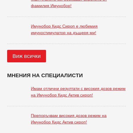
фамилия Имунобор!
Имунобор Кидс Сироп е любимия
имуностимулатор на дъщеря ми!
Виж всички
МНЕНИЯ НА СПЕЦИАЛИСТИ
Имам отлични резултати с високия дозов режим
на Имунобор Кидс Актив сироп!
Препоръчвам високия дозов режим на
Имунобор Кидс Актив сироп!