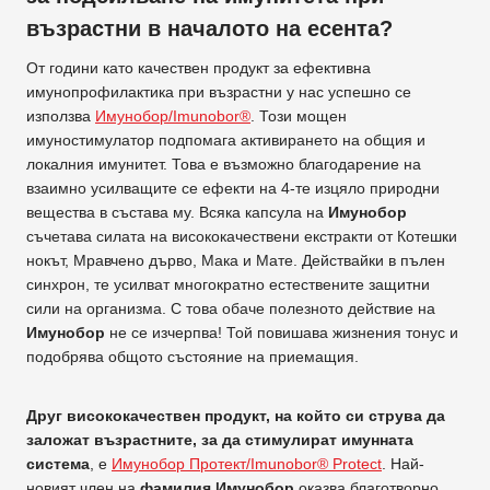
възрастни в началото на есента?
От години като качествен продукт за ефективна
имунопрофилактика при възрастни у нас успешно се
използва
Имунобор/Imunobor®
. Този мощен
имуностимулатор подпомага активирането на общия и
локалния имунитет. Това е възможно благодарение на
взаимно усилващите се ефекти на 4-те изцяло природни
вещества в състава му. Всяка капсула на
Имунобор
съчетава силата на висококачествени екстракти от Котешки
нокът, Мравчено дърво, Мака и Мате. Действайки в пълен
синхрон, те усилват многократно естествените защитни
сили на организма. С това обаче полезното действие на
Имунобор
не се изчерпва! Той повишава жизнения тонус и
подобрява общото състояние на приемащия.
Друг висококачествен продукт, на който си струва да
заложат възрастните, за да стимулират имунната
система
, е
Имунобор Протект/Imunobor® Protect
. Най-
новият член на
фамилия Имунобор
оказва благотворно