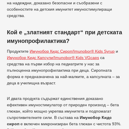
на надеждни, доказано безопасни и съобразени с
особеностите на детския имунитет имуностимулиращи
средства.
Кой е „златният стандарт“ при детската
имунопрофилактика?
Продуктите
Имунобор Кидс Сироп/Imunobor® Kids Syrup
и
Имунобор Кидс Капсули/Imunobor® Kids VGcaps
са
средства на първи избор на педиатрите у нас за
пълноценна имунопрофилактика при деца. Сиропната
форма е предназначена за най-малките, а капсулната – за
деца в училищна възраст.
И двата продукта съдържат единствения доказано
ефективен имуностимулатор от природен произход – бета
глюкан, който мощно укрепва имунитета и подпомагат
съпротивителните сили. В състава на
Имунобор Кидс
сироп
е включен микронизиран бета глюкан с чистота 93%.