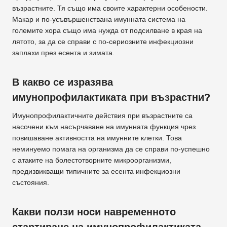
възрастните. Тя също има своите характерни особености.
Макар и по-усъвършенствана имунната система на
големите хора също има нужда от подсилване в края на
лятото, за да се справи с по-сериозните инфекциозни
заплахи през есента и зимата.
В какво се изразява
имунопрофилактиката при възрастни?
Имунопрофилактичните действия при възрастните са
насочени към насърчаване на имунната функция чрез
повишаване активността на имунните клетки. Това
неминуемо помага на организма да се справи по-успешно
с атаките на болестотворните микроорганизми,
предизвикващи типичните за есента инфекциозни
състояния.
Какви ползи носи навременното
стартиране на имунопрофилактиката