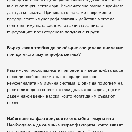
късно от първи септември. Изключително важно е крайната
дата да се спазва. Причината е, че само навременно
предприетите имунопрофилактични действия могат да
подготвят имунната система за активна защита от
върлуващите през студеното полугодие вируси.
Върху какво трябва да се обърне специално внимание
при детската имунопрофилактика?
Към имунопрофилактиката при бебета и деца трябва да се
подходи особено внимателно поради все още
неукрепналата им имунна система. В опит да помогнем на
родителите да се справят с тази деликатна задача, ще им
дадем някои ценни насоки, които могат да им бъдат от
полза:
Избягване на фактори, които отслабват имунитета
Необходимо е да се минимизират факторите, които влияят
негативно на имунитета на малчуганите. Такива са