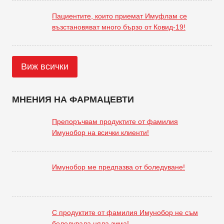
Пациентите, които приемат Имуфлам се
възстановяват много бързо от Ковид-19!
Виж всички
МНЕНИЯ НА ФАРМАЦЕВТИ
Препоръчвам продуктите от фамилия
Имунобор на всички клиенти!
Имунобор ме предпазва от боледуване!
С продуктите от фамилия Имунобор не съм
боледувала цяла зима!