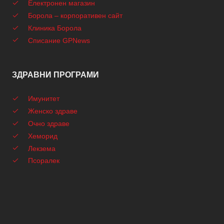
Електронен магазин
Борола – корпоративен сайт
Клиника Борола
Списание GPNews
ЗДРАВНИ ПРОГРАМИ
Имунитет
Женско здраве
Очно здраве
Хеморид
Лекзема
Псоралек