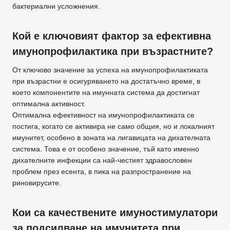
бактериални усложнения.
Кой е ключовият фактор за ефективна
имунопрофилактика при възрастните?
От ключово значение за успеха на имунопрофилактиката
при възрастни е осигуряването на достатъчно време, в
което компонентите на имунната система да достигнат
оптимална активност.
Оптимална ефективност на имунопрофилактиката се
постига, когато се активира не само общия, но и локалният
имунитет, особено в зоната на лигавицата на дихателната
система. Това е от особено значение, тъй като именно
дихателните инфекции са най-честият здравословен
проблем през есента, в пика на разпространение на
риновирусите.
Кои са качествените имуностимулатори
за подсилване на имунитета при