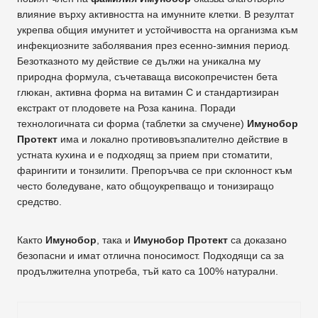
влияние върху активността на имунните клетки. В резултат
укрепва общия имунитет и устойчивостта на организма към
инфекциозните заболявания през есенно-зимния период.
Безотказното му действие се дължи на уникална му
природна формула, съчетаваща високопречистен бета
глюкан, активна форма на витамин С и стандартизиран
екстракт от плодовете на Роза канина. Поради
технологичната си форма (таблетки за смучене)
Имунобор
Протект
има и локално противовъзпалително действие в
устната кухина и е подходящ за прием при стоматити,
фарингити и тонзилити. Препоръчва се при склонност към
често боледуване, като общоукрепващо и тонизиращо
средство.
Както
Имунобор
, така и
Имунобор Протект
са доказано
безопасни и имат отлична поносимост. Подходящи са за
продължителна употреба, тъй като са 100% натурални.