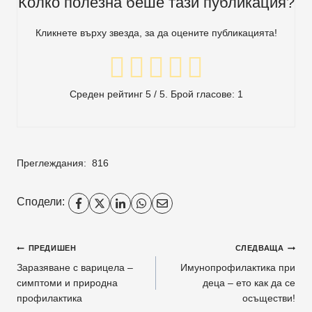
Колко полезна беше тази публикация?
Кликнете върху звезда, за да оцените публикацията!
Среден рейтинг
5
/ 5. Брой гласове:
1
Преглеждания:
816
Сподели:
Навигация
ПРЕДИШЕН
СЛЕДВАЩА
Заразяване с варицела –
Имунопрофилактика при
симптоми и природна
деца – ето как да се
профилактика
осъществи!