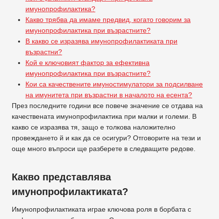
имунопрофилактика?
Какво трябва да имаме предвид, когато говорим за
имунопрофилактика при възрастните?
В какво се изразява имунопрофилактиката при
възрастни?
Кой е ключовият фактор за ефективна
имунопрофилактика при възрастните?
Кои са качествените имуностимулатори за подсилване
на имунитета при възрастни в началото на есента?
През последните години все повече значение се отдава на
качествената имунопрофилактика при малки и големи. В
какво се изразява тя, защо е толкова наложително
провеждането й и как да се осигури? Отговорите на тези и
още много въпроси ще разберете в следващите редове.
Какво представлява
имунопрофилактиката?
Имунопрофилактиката играе ключова роля в борбата с