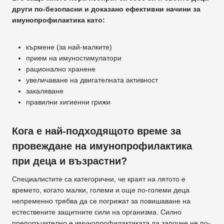
други по-безопасни и доказано ефективни начини за
имунопрофилактика като:
кърмене (за най-малките)
прием на имуностимулатори
рационално хранене
увеличаване на двигателната активност
закаляване
правилни хигиенни грижи
Кога е най-подходящото време за
провеждане на имунопрофилактика
при деца и възрастни?
Специалистите са категорични, че краят на лятото е
времето, когато малки, големи и още по-големи деца
непременно трябва да се погрижат за повишаване на
естествените защитните сили на организма. Силно
препоръчително е имунопрофилактиката да започне не по-