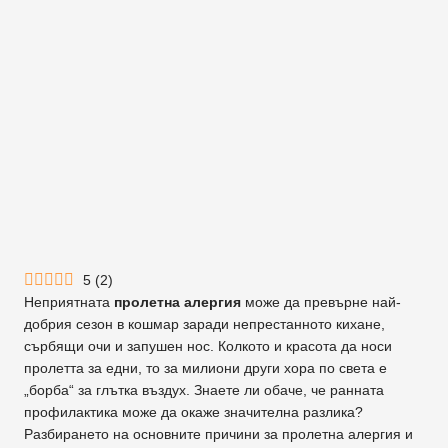
5
(
2
)
Неприятната
пролетна алергия
може да превърне най-
добрия сезон в кошмар заради непрестанното кихане,
сърбящи очи и запушен нос. Колкото и красота да носи
пролетта за едни, то за милиони други хора по света е
„борба“ за глътка въздух. Знаете ли обаче, че ранната
профилактика може да окаже значителна разлика?
Разбирането на основните причини за пролетна алергия и