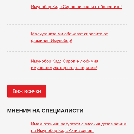
Имунобор Кидс Сироп ни спаси от болестите!
Малчуганите ми обожават сиропите от
фамилия Имунобор!
Имунобор Кидс Сироп е любимия
имуностимулатор на дъщеря ми!
Виж всички
МНЕНИЯ НА СПЕЦИАЛИСТИ
Имам отлични резултати с високия дозов режим
на Имунобор Кидс Актив сироп!