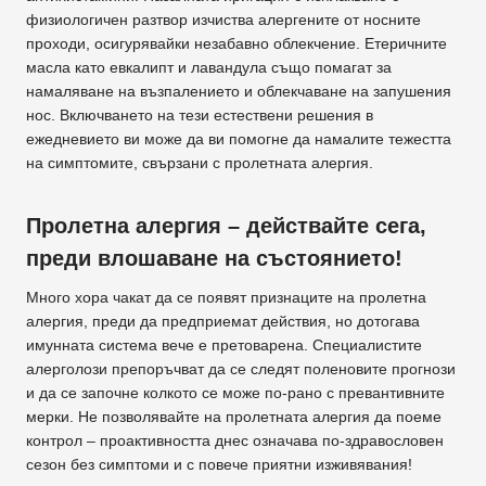
физиологичен разтвор изчиства алергените от носните
проходи, осигурявайки незабавно облекчение. Етеричните
масла като евкалипт и лавандула също помагат за
намаляване на възпалението и облекчаване на запушения
нос. Включването на тези естествени решения в
ежедневието ви може да ви помогне да намалите тежестта
на симптомите, свързани с пролетната алергия.
Пролетна алергия – действайте сега,
преди влошаване на състоянието!
Много хора чакат да се появят признаците на пролетна
алергия, преди да предприемат действия, но дотогава
имунната система вече е претоварена. Специалистите
алерголози препоръчват да се следят поленовите прогнози
и да се започне колкото се може по-рано с превантивните
мерки. Не позволявайте на пролетната алергия да поеме
контрол – проактивността днес означава по-здравословен
сезон без симптоми и с повече приятни изживявания!