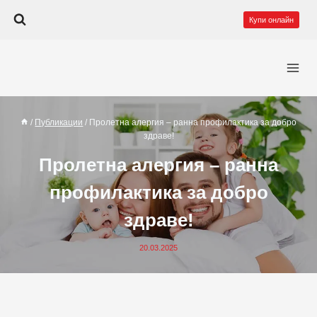
Към
Купи онлайн
съдържанието
/
Публикации
/
Пролетна алергия – ранна профилактика за добро
здраве!
Пролетна алергия – ранна
профилактика за добро
здраве!
20.03.2025