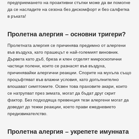
предприемането на проактивни стъпки може да ви помогне
да се насладите на сезона без дискомфорт и без салфетка
в ръката!
Пролетна алергия – основни тригери?
Пролетната алергия се причинява предимно от алергени
във въздуха, като прашецът е най-големият виновник.
Дървета като дъб, бреза и клен отделят микроскопични
частици полени, които се разнасят във въздуха,
причинявайки алергични реакции. Спорите на мухъла също
процъфтяват във влажни условия, като допълнително
влошават симптомите. Освен това праховите акари, които
се натрупват през зимата, могат да бъдат друг скрит
фактор. Без подходяща превенция тези алергени могат да
доведат до тежки реакции, което прави ежедневието
предизвикателство.
Пролетна алергия – укрепете имунната