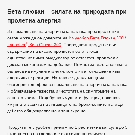
Бета глюкан – силата на природата при
пролетна алергия
За намаляване на алергичната нагласа през пролетния
сезон може да се доверите на
Имунобор Бета Глюкан 300 /
®
Imunobor
Beta Glucan 300
. Природният продукт е със
съдържание на високо пречистен бета глюкан –
единственият имуномодулатор от естествен произход с
доказан механизъм на действие. Помага за възстановяване
баланса на имунните клетки, които имат отношение към
алергичните реакции. На това се дължи мощния
благоприятен ефект за намаляване на алергичната нагласа
и облекчаване тежестта и честотата на симптомите на
сенната хрема. Подобрява имунните функции, повишава
имунната защита на лигавиците на бронхиалните пътища,
действа общоукрепващо и тонизиращо.
Продуктът е с удобен прием – по 1 растителна капсула до 3
пъти дневно на гладно и е с отлична поносимост.