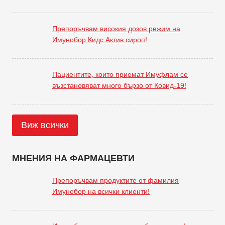
Препоръчвам високия дозов режим на
Имунобор Кидс Актив сироп!
Пациентите, които приемат Имуфлам се
възстановяват много бързо от Ковид-19!
Виж всички
МНЕНИЯ НА ФАРМАЦЕВТИ
Препоръчвам продуктите от фамилия
Имунобор на всички клиенти!