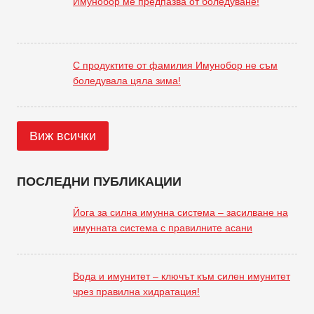
Имунобор ме предпазва от боледуване!
С продуктите от фамилия Имунобор не съм
боледувала цяла зима!
Виж всички
ПОСЛЕДНИ ПУБЛИКАЦИИ
Йога за силна имунна система – засилване на
имунната система с правилните асани
Вода и имунитет – ключът към силен имунитет
чрез правилна хидратация!