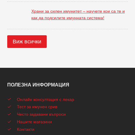
Храни за силен имунитет – научете кои са те и
как да подсилите имунната система!
Виж всички
ПОЛЕЗНА ИНФОРМАЦИЯ
Онлайн консултация с лекар
Тест за имунен срив
Често задавани въпроси
Нашите магазини
Контакти