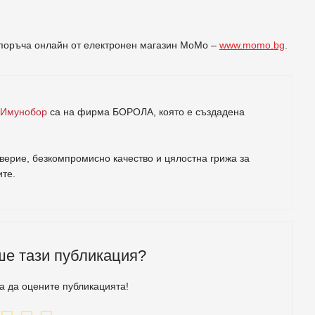
е поръча онлайн от електронен магазин МоМо –
www.momo.bg
.
 Имунобор
са на фирма
БОРОЛА
, която е създадена
ерие, безкомпромисно качество и цялостна грижа за
ите
.
ше тази публикация?
за да оцените публикацията!