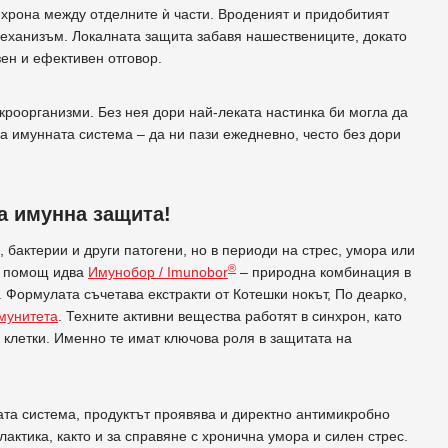
нхрона между отделните ѝ части. Вроденият и придобитият
механизъм. Локалната защита забавя нашествениците, докато
зен и ефективен отговор.
кроорганизми. Без нея дори най-леката настинка би могла да
а имунната система – да ни пази ежедневно, често без дори
а имунна защита!
 бактерии и други патогени, но в периоди на стрес, умора или
®
на помощ идва
Имунобор / Imunobor
– природна комбинация в
 Формулата съчетава екстракти от Котешки нокът, По деарко,
мунитета
. Техните активни вещества работят в синхрон, като
 клетки. Именно те имат ключова роля в защитата на
та система, продуктът проявява и директно антимикробно
актика, както и за справяне с хронична умора и силен стрес.