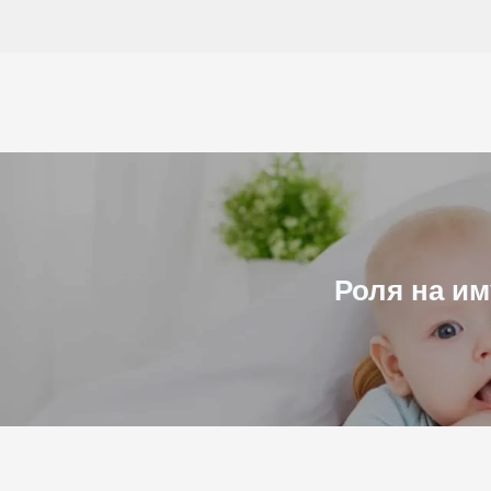
Към
съдържанието
Роля на им