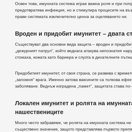
Освен това, имунната система играе важна роля и при попр
предотвратява инфекция, но и стимулира процесите на въз
прави системата изключително ценна за оцеляването ни.
Вроден и придобит имунитет – двата с
Съществуват два основни вида защита – вроден и придобит
„дежурният патрул“, който веднага атакува непознатия нар
стомаха, кожата като бариера и слузта в дихателните пъти
Придобитият имунитет, от своя страна, се развива с времет
„запомня“ врага. Именно затова ваксините са толкова ефек
заболяване. Веднъж изградена „памет“, защитата става по
Локален имунитет и ролята на имуннат
нашествениците
Много често забравяме, че ролята на имунната система не 
съществено значение, защото представлява първото препят