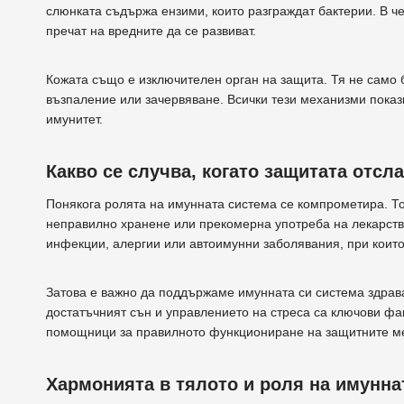
слюнката съдържа ензими, които разграждат бактерии. В ч
пречат на вредните да се развиват.
Кожата също е изключителен орган на защита. Тя не само 
възпаление или зачервяване. Всички тези механизми показ
имунитет.
Какво се случва, когато защитата отсл
Понякога ролята на имунната система се компрометира. То
неправилно хранене или прекомерна употреба на лекарства
инфекции, алергии или автоимунни заболявания, при които 
Затова е важно да поддържаме имунната си система здрава
достатъчният сън и управлението на стреса са ключови фак
помощници за правилното функциониране на защитните м
Хармонията в тялото и роля на имунна