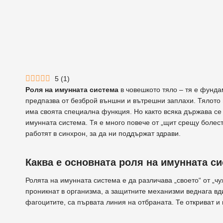
5
(
1
)
Роля на имунната система
в човешкото тяло – тя е фунда
предпазва от безброй външни и вътрешни заплахи. Тялото 
има своята специална функция. Но както всяка държава се 
имунната система. Тя е много повече от „щит срещу болест
работят в синхрон, за да ни поддържат здрави.
Каква е основната роля на имунната с
Ролята на имунната система е да различава „своето“ от „чу
проникнат в организма, а защитните механизми веднага вд
фагоцитите, са първата линия на отбраната. Те откриват 