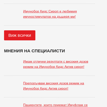
Имунобор Кидс Сироп е любимия
имуностимулатор на дъщеря ми!
Виж всички
МНЕНИЯ НА СПЕЦИАЛИСТИ
Имам отлични резултати с високия дозов
режим на Имунобор Кидс Актив сироп!
Препоръчвам високия дозов режим на
Имунобор Кидс Актив сироп!
Пациентите, които приемат Имуфлам се