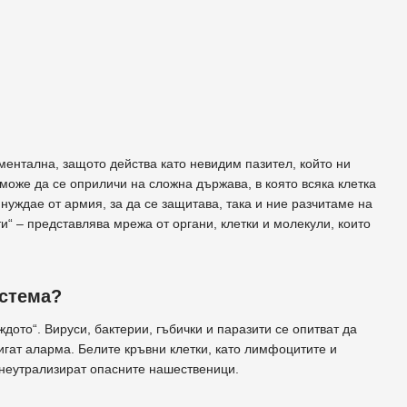
ментална, защото действа като невидим пазител, който ни
може да се оприличи на сложна държава, в която всяка клетка
нуждае от армия, за да се защитава, така и ние разчитаме на
и“ – представлява мрежа от органи, клетки и молекули, които
истема?
ждото“. Вируси, бактерии, гъбички и паразити се опитват да
игат аларма. Белите кръвни клетки, като лимфоцитите и
и неутрализират опасните нашественици.