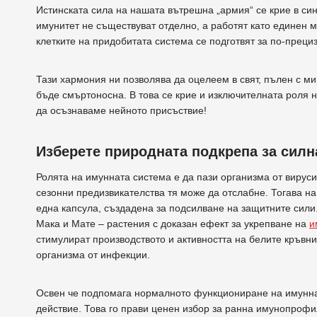
Истинската сила на нашата вътрешна „армия“ се крие в си
имунитет не съществуват отделно, а работят като единен 
клетките на придобитата система се подготвят за по-преци
Тази хармония ни позволява да оцелеем в свят, пълен с ми
бъде смъртоносна. В това се крие и изключителната роля н
да осъзнаваме нейното присъствие!
Изберете природната подкрепа за силн
Ролята на имунната система е да пази организма от вируси,
сезонни предизвикателства тя може да отслабне. Тогава 
една капсула, създадена за подсилване на защитните сили.
Мака и Мате – растения с доказан ефект за укрепване на
и
стимулират производството и активността на белите кръвни
организма от инфекции.
Освен че подпомага нормалното функциониране на имунна
действие. Това го прави ценен избор за ранна имунопрофил