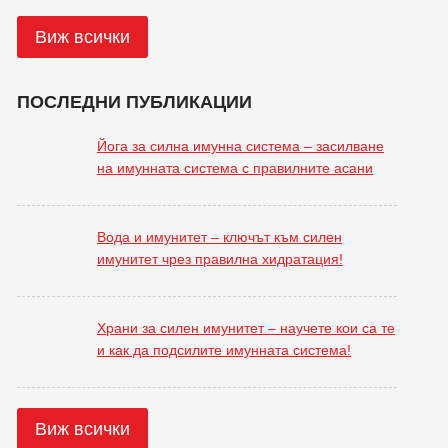
Виж всички
ПОСЛЕДНИ ПУБЛИКАЦИИ
Йога за силна имунна система – засилване
на имунната система с правилните асани
Вода и имунитет – ключът към силен
имунитет чрез правилна хидратация!
Храни за силен имунитет – научете кои са те
и как да подсилите имунната система!
Виж всички