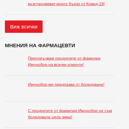
възстановяват много бързо от Ковид-19!
Виж всички
МНЕНИЯ НА ФАРМАЦЕВТИ
Препоръчвам продуктите от фамилия
Имунобор на всички клиенти!
Имунобор ме предпазва от боледуване!
С продуктите от фамилия Имунобор не съм
боледувала цяла зима!