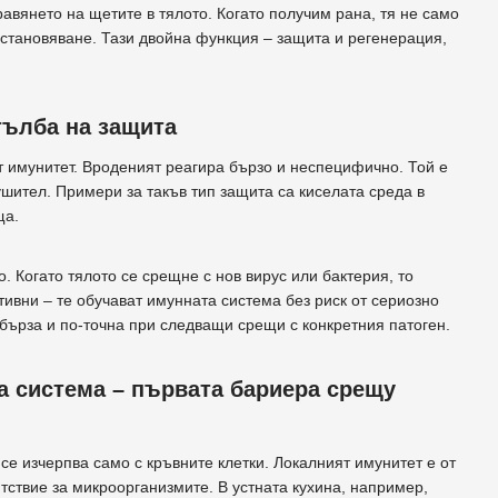
авянето на щетите в тялото. Когато получим рана, тя не само
становяване. Тази двойна функция – защита и регенерация,
тълба на защита
 имунитет. Вроденият реагира бързо и неспецифично. Той е
ушител. Примери за такъв тип защита са киселата среда в
ща.
о. Когато тялото се срещне с нов вирус или бактерия, то
тивни – те обучават имунната система без риск от сериозно
-бърза и по-точна при следващи срещи с конкретния патоген.
а система – първата бариера срещу
се изчерпва само с кръвните клетки. Локалният имунитет е от
ствие за микроорганизмите. В устната кухина, например,