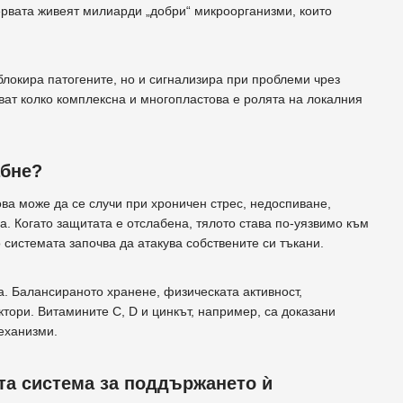
ервата живеят милиарди „добри“ микроорганизми, които
блокира патогените, но и сигнализира при проблеми чрез
ват колко комплексна и многопластова е ролята на локалния
абне?
ва може да се случи при хроничен стрес, недоспиване,
. Когато защитата е отслабена, тялото става по-уязвимо към
системата започва да атакува собствените си тъкани.
. Балансираното хранене, физическата активност,
тори. Витамините С, D и цинкът, например, са доказани
еханизми.
та система за поддържането ѝ