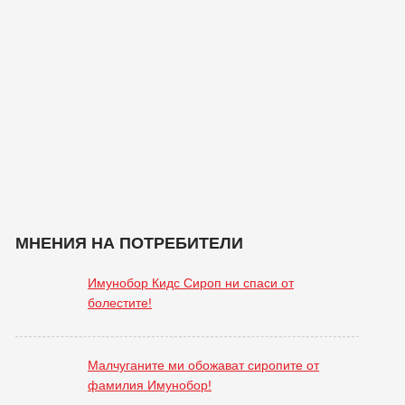
МНЕНИЯ НА ПОТРЕБИТЕЛИ
Имунобор Кидс Сироп ни спаси от
болестите!
Малчуганите ми обожават сиропите от
фамилия Имунобор!