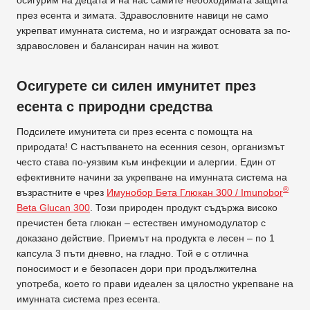
през есента и зимата. Здравословните навици не само
укрепват имунната система, но и изграждат основата за по-
здравословен и балансиран начин на живот.
Осигурете си силен имунитет през
есента с природни средства
Подсилете имунитета си през есента с помощта на
природата! С настъпването на есенния сезон, организмът
често става по-уязвим към инфекции и алергии. Един от
ефективните начини за укрепване на имунната система на
®
възрастните е чрез
Имунобор Бета Глюкан 300 / Imunobor
Beta Glucan 300
. Този природен продукт съдържа високо
пречистен бета глюкан – естествен имуномодулатор с
доказано действие. Приемът на продукта е лесен – по 1
капсула 3 пъти дневно, на гладно. Той е с отлична
поносимост и е безопасен дори при продължителна
употреба, което го прави идеален за цялостно укрепване на
имунната система през есента.