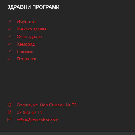
ЗДРАВНИ ПРОГРАМИ
Имунитет
Женско здраве
Очно здраве
Хеморид
Лекзема
Псоралек
София, ул. Цар Симеон № 52
02 983 62 11
office@imunobor.com