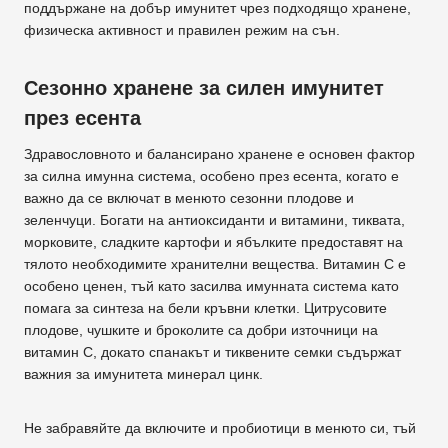
поддържане на добър имунитет чрез подходящо хранене,
физическа активност и правилен режим на сън.
Сезонно хранене за силен имунитет
през есента
Здравословното и балансирано хранене е основен фактор
за силна имунна система, особено през есента, когато е
важно да се включат в менюто сезонни плодове и
зеленчуци. Богати на антиоксиданти и витамини, тиквата,
морковите, сладките картофи и ябълките предоставят на
тялото необходимите хранителни вещества. Витамин C е
особено ценен, тъй като засилва имунната система като
помага за синтеза на бели кръвни клетки. Цитрусовите
плодове, чушките и броколите са добри източници на
витамин C, докато спанакът и тиквените семки съдържат
важния за имунитета минерал цинк.
Не забравяйте да включите и пробиотици в менюто си, тъй