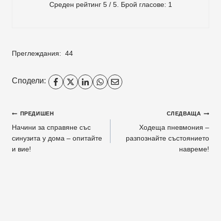
Среден рейтинг
5
/ 5. Брой гласове:
1
Преглеждания:
44
Сподели:
Навигация
ПРЕДИШЕН
СЛЕДВАЩА
Начини за справяне със
Ходеща пневмония –
синузита у дома – опитайте
разпознайте състоянието
и вие!
навреме!