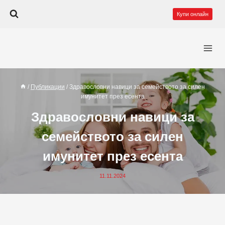
Към
Купи онлайн
съдържанието
/
Публикации
/
Здравословни навици за семейството за силен
имунитет през есента
Здравословни навици за
семейството за силен
имунитет през есента
11.11.2024