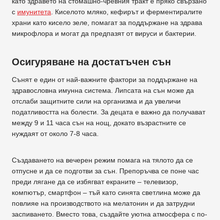
като здравето на стомашно-чревния тракт е пряко свързано
с
имунитета
. Киселото мляко, кефирът и ферментиралите
храни като кисело зеле, помагат за поддържане на здрава
микрофлора и могат да предпазят от вируси и бактерии.
Осигуряване на достатъчен сън
Сънят е един от най-важните фактори за поддържане на
здравословна имунна система. Липсата на сън може да
отслаби защитните сили на организма и да увеличи
податливостта на болести. За децата е важно да получават
между 9 и 11 часа сън на нощ, докато възрастните се
нуждаят от около 7-8 часа.
Създаването на вечерен режим помага на тялото да се
отпусне и да се подготви за сън. Препоръчва се поне час
преди лягане да се избягват екраните – телевизор,
компютър, смартфон – тъй като синята светлина може да
повлияе на производството на мелатонин и да затрудни
заспиването. Вместо това, създайте уютна атмосфера с по-