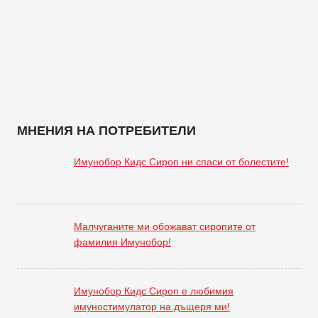
МНЕНИЯ НА ПОТРЕБИТЕЛИ
Имунобор Кидс Сироп ни спаси от болестите!
Малчуганите ми обожават сиропите от
фамилия Имунобор!
Имунобор Кидс Сироп е любимия
имуностимулатор на дъщеря ми!