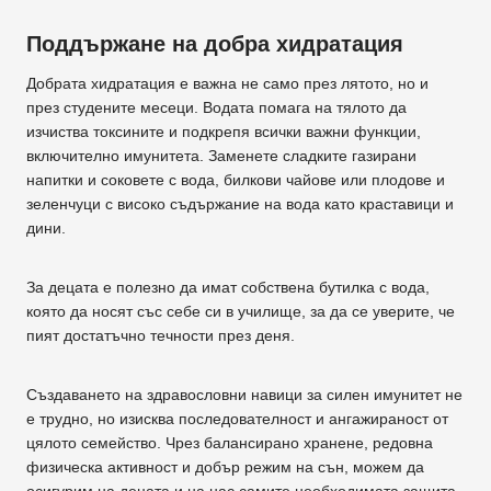
Поддържане на добра хидратация
Добрата хидратация е важна не само през лятото, но и
през студените месеци. Водата помага на тялото да
изчиства токсините и подкрепя всички важни функции,
включително имунитета. Заменете сладките газирани
напитки и соковете с вода, билкови чайове или плодове и
зеленчуци с високо съдържание на вода като краставици и
дини.
За децата е полезно да имат собствена бутилка с вода,
която да носят със себе си в училище, за да се уверите, че
пият достатъчно течности през деня.
Създаването на здравословни навици за силен имунитет не
е трудно, но изисква последователност и ангажираност от
цялото семейство. Чрез балансирано хранене, редовна
физическа активност и добър режим на сън, можем да
осигурим на децата и на нас самите необходимата защита