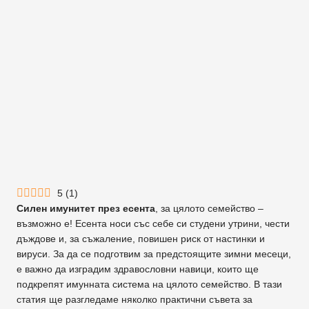
5
(
1
)
Силен имунитет през есента
, за цялото семейство –
възможно е! Есента носи със себе си студени утрини, чести
дъждове и, за съжаление, повишен риск от настинки и
вируси. За да се подготвим за предстоящите зимни месеци,
е важно да изградим здравословни навици, които ще
подкрепят имунната система на цялото семейство. В тази
статия ще разгледаме няколко практични съвета за