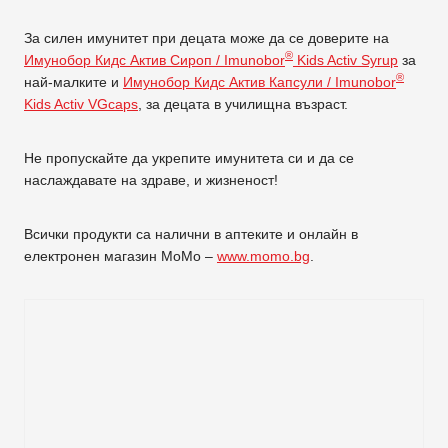
За силен имунитет при децата може да се доверите на
®
Имунобор Кидс Актив Сироп / Imunobor
Kids Activ Syrup
за
®
най-малките и
Имунобор Кидс Актив Капсули / Imunobor
Kids Activ VGcaps
, за децата в училищна възраст.
Не пропускайте да укрепите имунитета си и да се
наслаждавате на здраве, и жизненост!
Всички продукти са налични в аптеките и онлайн в
електронен магазин MoMo –
www.momo.bg
.