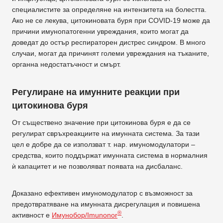
специалистите за определяне на интензитета на болестта.
Ако не се лекува, цитокиновата буря при COVID-19 може да
причини имунопатогенни увреждания, които могат да
доведат до остър респираторен дистрес синдром. В много
случаи, могат да причинят големи увреждания на тъканите,
органна недостатъчност и смърт.
Регулиране на имунните реакции при
цитокинова буря
От съществено значение при цитокинова буря е да се
регулират свръхреакциите на имунната система. За тази
цел е добре да се използват т. нар. имуномодулатори –
средства, които поддържат имунната система в нормалния
ѝ капацитет и не позволяват появата на дисбаланс.
Доказано ефективен имуномодулатор с възможност за
предотвратяване на имунната дисрегулация и повишена
®
активност е
Имунобор/Imunonor
.