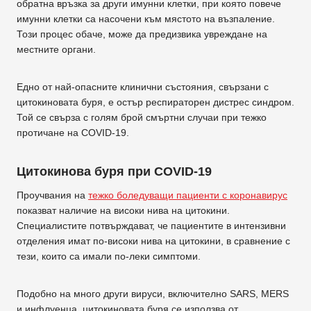
обратна връзка за други имунни клетки, при която повече
имунни клетки са насочени към мястото на възпаление.
Този процес обаче, може да предизвика увреждане на
местните органи.
Едно от най-опасните клинични състояния, свързани с
цитокиновата буря, е остър респираторен дистрес синдром.
Той се свърза с голям брой смъртни случаи при тежко
протичане на COVID-19.
Цитокинова буря при COVID-19
Проучвания на
тежко боледуващи пациенти с коронавирус
показват наличие на високи нива на цитокини.
Специалистите потвърждават, че пациентите в интензивни
отделения имат по-високи нива на цитокини, в сравнение с
тези, които са имали по-леки симптоми.
Подобно на много други вируси, включително SARS, MERS
и инфлуенца, цитокиновата буря се използва от