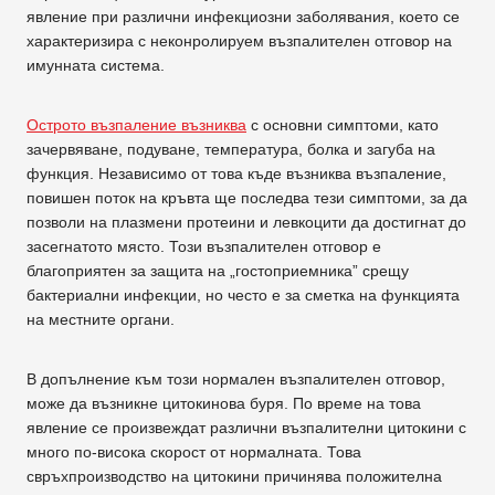
явление при различни инфекциозни заболявания, което се
характеризира с неконролируем възпалителен отговор на
имунната система.
Острото възпаление възниква
с основни симптоми, като
зачервяване, подуване, температура, болка и загуба на
функция. Независимо от това къде възниква възпаление,
повишен поток на кръвта ще последва тези симптоми, за да
позволи на плазмени протеини и левкоцити да достигнат до
засегнатото място. Този възпалителен отговор е
благоприятен за защита на „гостоприемника” срещу
бактериални инфекции, но често е за сметка на функцията
на местните органи.
В допълнение към този нормален възпалителен отговор,
може да възникне цитокинова буря. По време на това
явление се произвеждат различни възпалителни цитокини с
много по-висока скорост от нормалната. Това
свръхпроизводство на цитокини причинява положителна