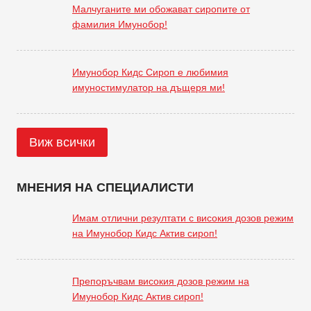
Малчуганите ми обожават сиропите от
фамилия Имунобор!
Имунобор Кидс Сироп е любимия
имуностимулатор на дъщеря ми!
Виж всички
МНЕНИЯ НА СПЕЦИАЛИСТИ
Имам отлични резултати с високия дозов режим
на Имунобор Кидс Актив сироп!
Препоръчвам високия дозов режим на
Имунобор Кидс Актив сироп!