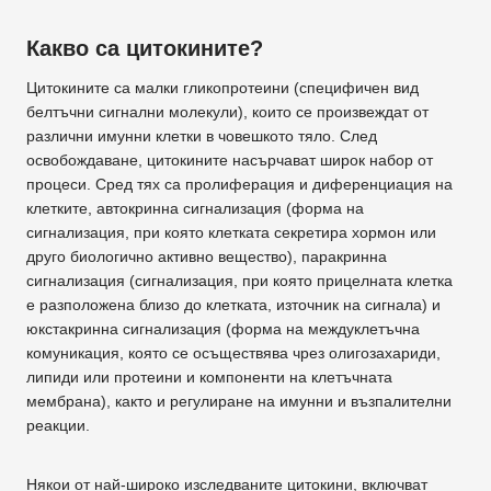
Какво са цитокините?
Цитокините са малки гликопротеини (специфичен вид
белтъчни сигнални молекули), които се произвеждат от
различни имунни клетки в човешкото тяло. След
освобождаване, цитокините насърчават широк набор от
процеси. Сред тях са пролиферация и диференциация на
клетките, автокринна сигнализация (форма на
сигнализация, при която клетката секретира хормон или
друго биологично активно вещество), паракринна
сигнализация (сигнализация, при която прицелната клетка
е разположена близо до клетката, източник на сигнала) и
юкстакринна сигнализация (форма на междуклетъчна
комуникация, която се осъществява чрез олигозахариди,
липиди или протеини и компоненти на клетъчната
мембрана), както и регулиране на имунни и възпалителни
реакции.
Някои от най-широко изследваните цитокини, включват