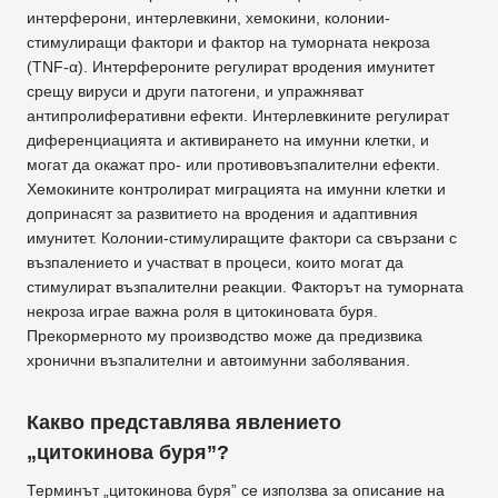
интерферони, интерлевкини, хемокини, колонии-
стимулиращи фактори и фактор на туморната некроза
(TNF-α). Интерфероните регулират вродения имунитет
срещу вируси и други патогени, и упражняват
антипролиферативни ефекти. Интерлевкините регулират
диференциацията и активирането на имунни клетки, и
могат да окажат про- или противовъзпалителни ефекти.
Хемокините контролират миграцията на имунни клетки и
допринасят за развитието на вродения и адаптивния
имунитет. Колонии-стимулиращите фактори са свързани с
възпалението и участват в процеси, които могат да
стимулират възпалителни реакции. Факторът на туморната
некроза играе важна роля в цитокиновата буря.
Прекормерното му производство може да предизвика
хронични възпалителни и автоимунни заболявания.
Какво представлява явлението
„цитокинова буря”?
Терминът „цитокинова буря” се използва за описание на