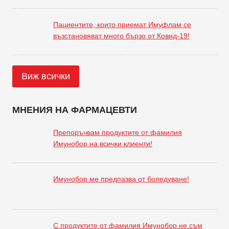
Пациентите, които приемат Имуфлам се
възстановяват много бързо от Ковид-19!
Виж всички
МНЕНИЯ НА ФАРМАЦЕВТИ
Препоръчвам продуктите от фамилия
Имунобор на всички клиенти!
Имунобор ме предпазва от боледуване!
С продуктите от фамилия Имунобор не съм