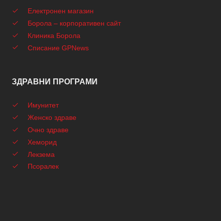
Електронен магазин
Борола – корпоративен сайт
Клиника Борола
Списание GPNews
ЗДРАВНИ ПРОГРАМИ
Имунитет
Женско здраве
Очно здраве
Хеморид
Лекзема
Псоралек