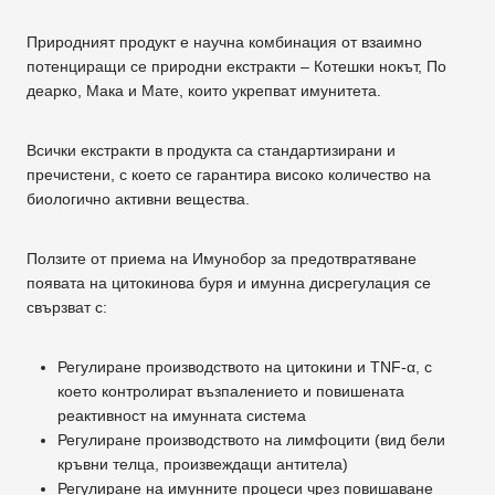
Природният продукт е научна комбинация от взаимно
потенциращи се природни екстракти – Котешки нокът, По
деарко, Мака и Мате, които укрепват имунитета.
Всички екстракти в продукта са стандартизирани и
пречистени, с което се гарантира високо количество на
биологично активни вещества.
Ползите от приема на Имунобор за предотвратяване
появата на цитокинова буря и имунна дисрегулация се
свързват с:
Регулиране производството на цитокини и TNF-α, с
което контролират възпалението и повишената
реактивност на имунната система
Регулиране производството на лимфоцити (вид бели
кръвни телца, произвеждащи антитела)
Регулиране на имунните процеси чрез повишаване