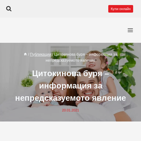
Към
Купи онлайн
съдържанието
/
Публикации
/
Цитокинова буря – информация за
непредсказуемото явление
Цитокинова буря –
информация за
непредсказуемото явление
20.01.2021