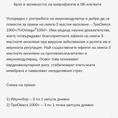
броя и активността на макрофагите и NK-клетките
Успоредно с употребата на имуномодулатор е добре да се
помисли за прием на омега-3 мастни киселини – ТриОмега
®
1000+/TriOmega
1000+. Има редица научни доказателства,
които потвърждават благоприятните ефекти на омега 3-
мастните киселини при вирусни заболявания и ролята им в
имунната регулация. Най-съществените ефекти на омега-3
мастните киселини са противовъзпалителен и
имуномодулиращ. Освен това понижават
кардиоваскуларния риск, стабилизират клетъчната
мембрана и намаляват оксидативния стрес.
Схема на прием:
1) Имунобор – 3 по 1 капула дневно
2) ТриОмега 1000+ – 3 по 1 течна капсула дневно