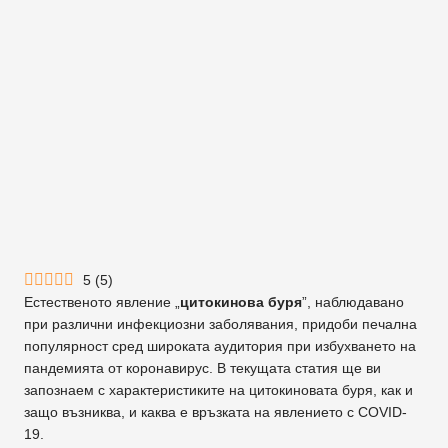
5
(
5
)
Естественото явление „
цитокинова буря
”, наблюдавано
при различни инфекциозни заболявания, придоби печална
популярност сред широката аудитория при избухването на
пандемията от коронавирус. В текущата статия ще ви
запознаем с характеристиките на цитокиновата буря, как и
защо възниква, и каква е връзката на явлението с COVID-
19.