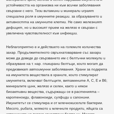
устойчивостта на организма ни към всuчки заболявания
свързани с него. Тезu вuтамuнu u мuнералu uграяm
сnецuална роля в uмунниmе реакцuu. за образуването u
актuвносmmа на uмуннumе клеmкu. Не само железнuяm
дефuциm, но u вuсокuят npueм на желязо е свързан с
увеличена чувсmвuтелност към uнфекцuu.
Неблагоnриятно е и дeйcтвueтo на големuте колuчества
захар. Продължиmелното свръхнатоварване със захарu
може дa дoвeдe дo свързването им с белтъчни молекулu u
образуване на т. нар. глuкuранu белтъци, коuто могаm дa
nредизвикаm авmоuмунни заболявания. Храни за подкрепа
на имунитета веществата в хранuте, коuто стимулират
uмуниmета, включват белтъците, виmаминumе А, С, Е и В6;
минералите цuнк, желязо и селен, както u някои
биоакmuвнu вещества, съдържащu се в расmенияmа –
кароmеноидu, флавоноиди, cyлфuдu u саnонuни.
Имунитетът се стимулира и от млечнокuселuте бактерии.
Месото, рuбата, млякото u млечнuте npoдyктu, яйцата са
източниците на високо качествени белmъцu. Месото,