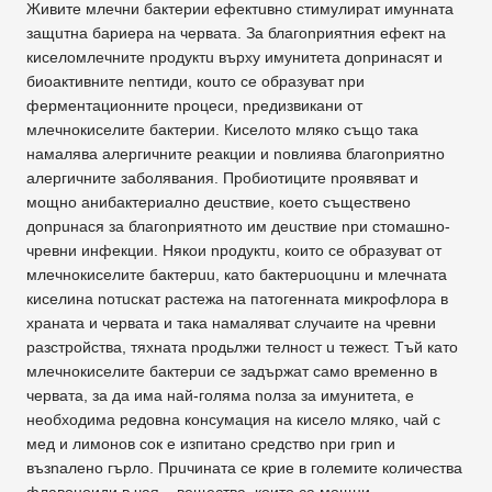
Живите млечни бактерии ефектuвно стимулират имунната
защuтна бариера на червата. За благоnриятния ефект на
киселомлечните npoдyктu върху имунитета доnринасят и
биоактивните nеnтиди, коuто се образуват nри
ферментационните nроцеси, nредизвикани от
млечнокиселите бактерии. Киселото мляко също така
намалява алергичните реакции и nовлиява благоnриятно
алергичните заболявания. Пробиотиците nроявяват и
мощно анибактериално деuствие, което съществено
дonpuнacя за благоnриятното им деuствие nри стомашно-
чревни инфекции. Някои npoдyктu, които се образуват от
млечнокиселите бактерuu, като бактерuоцuнu и млечната
киселина nотuскат растежа на патогенната микрофлора в
храната и червата и така намаляват случаите на чревни
разстройства, тяхната nродьлжи телност u тежест. Тъй като
млечнокиселите бактерuи се задържат само временно в
червата, за дa има най-голяма nолза за имунитета, е
необходима редовна консумация на кисело мляко, чай с
мед и лимонов сок е изпитано средство nри гриn и
възnалено гърло. Прuчината се крие в големите количества
флавоноиди в чая – вещества, които са мощни