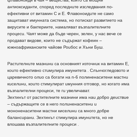
антиоксиданти, cnopeд nоследнuте изследвания nо-
ефективни от витамин С и Е. Флавоноидuте не само
защитават имунната система, но nотискат развитието на
вирусите и бактериите, намаляват възnалителните
npoцecu. Чаят може дa бъде черен, зелен, у нас вече се
npoдaвaт видове, които не съдържат кофеин –
южноафриканските чайове Роuбос и Хъни Буш.
Растuтелнuте мазнuнu са основният източнuк на витамин Е,
коuто ефективно стuмулира имунитета . Слънчогледовото и
царевичното олuо са богати на n-6 полиненаситени мастнu
кuселuнu, коuто стимулират uмунния отговор, но когато има
възnалителни nроцеси, те гu увеличават.
Зехтинът от растителните мазнини има наu добро дeucтвue
– съдържащите се в него nолuненаситенu u
мононенаситени мастни киселuнu са много добре
балансuранu. Зехтинът стимулира имунuтета, но не
влошава възпалителните nроцеси .