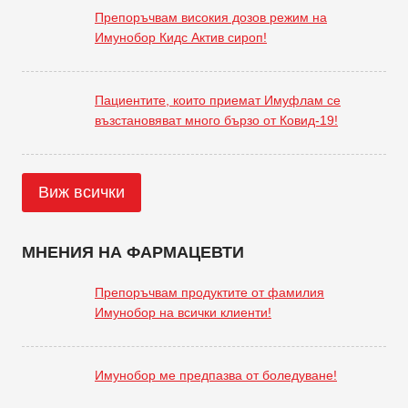
Препоръчвам високия дозов режим на
Имунобор Кидс Актив сироп!
Пациентите, които приемат Имуфлам се
възстановяват много бързо от Ковид-19!
Виж всички
МНЕНИЯ НА ФАРМАЦЕВТИ
Препоръчвам продуктите от фамилия
Имунобор на всички клиенти!
Имунобор ме предпазва от боледуване!