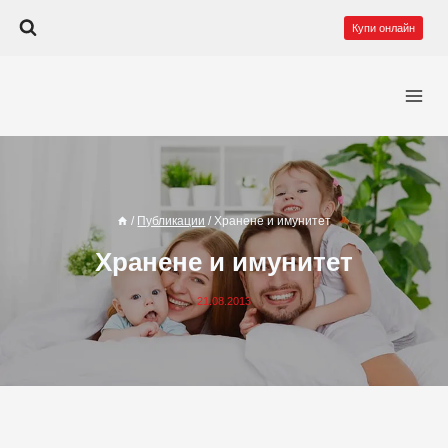
Към
Купи онлайн
съдържанието
/
Публикации
/
Хранене и имунитет
Хранене и имунитет
21.08.2013