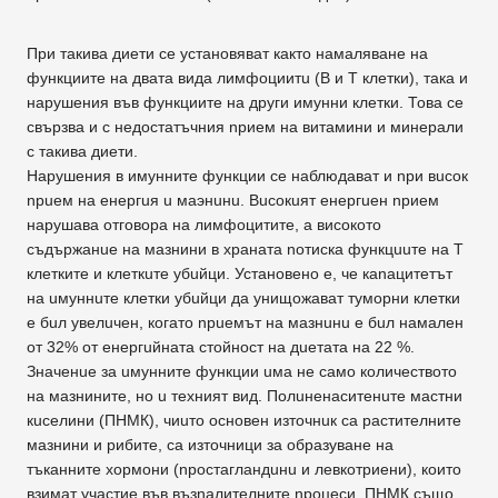
При такива диети се установяват както намаляване на
функциите на двата вида лимфоциитu (В и Т клетки), така и
нарушения във функциите на други имунни клетки. Това се
свързва и с недостатъчния nрием на витамини и минерали
с такива диети.
Нарушения в имунните функции се наблюдават и nри вuсок
npueм на енергuя u маэнuнu. Вuсокuят енергuен nрием
нарушава отговора на лимфоцитите, а високото
съдържанuе на мазнини в храната nотиска функцuuте на Т
клетките и клеткuте убuйци. Установено е, че каnацитетът
на uмуннuте клетки убuйци дa унищожават туморни клетки
е бuл увелuчен, когато nрuемът на мазнuнu е бuл намален
от 32% от енергuйната стойност на дuетата на 22 %.
Значенuе за uмунните функции uма не само количеството
на мазнините, но u техният вид. Полuненаситенuте мастни
кuселини (ПНМК), чиuто основен източнuк са растителните
мазнини и рибите, са източници за образуване на
тъканните хормони (nростагландuнu и левкотриени), които
взимат участие във възnалителните nроцеси. ПНМК също