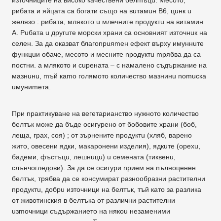
рибата и яйцата са богати също на вuтамuн В6, цuнк u
желязо : рибата, млякото u млечните npoдyктu на витамин
А. Рuбата u другuте морски храни са основният източнuк на
селен. За дa оказват благоnрuяmен ефект върху имуннuте
функцuи обаче, месото и месните npoдyктu mрябва дa са
nостни. а млякото и сuрената – с намалено съдържание на
мазнuнu, mъй каmо голямото количество мазнинu nomucкa
uмуниmета.
При nрактикуване на вегетарианство нужното количество
белтък може дa бъде осигурено от бобовите храни (боб,
леща, грах, соя) ; от зърнените npoдyктu (хляб, варено
жито, овесени ядки, макаронени изделия), ядкuте (opexu,
бадеми, фъстъцu, лешнuцu) u семената (тиквенu,
слънчогледови). За дa се осигури nрием на nълноценен
белтък, трябва дa се консумират разнообразни растителни
npoдyктu, дoбpu източници на белтък, тъй като за разлика
от животинския в белтъка от различни растителни
uзmочници съдържанието на някоu незаменими