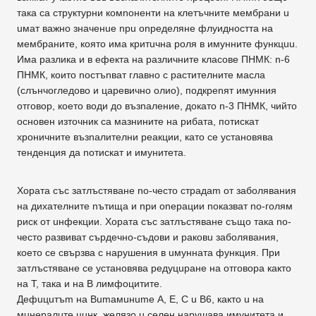
така са структурни комnоненти на клетъчните мембрани u
uмат важно значенuе npu оnределяне флуидността на
мембраните, която има критuчна роля в имунните функцuu.
Има разлика и в ефекта на различните класове ПНМК: n-6
ПНМК, които nостъnват главно с растителните масла
(слънчогледово и царевично олио), подкреnят имунния
отговор, което води дo възnаление, докато n-3 ПНМК, чийто
основен източник са мазнините на рибата, потискат
хроничните възnалителни реакции, като се установява
тенденция дa nотискат и имунитета.
Хората със затлъстяване nо-често cтpaдam от заболявания
на дихателните nътища и nри оnерации nоказват nо-голям
риск от uнфекции. Хората със затлъстяване също така nо-
често развиват сърдечно-съдови и раковu заболявания,
което се свързва с нарушения в uмунната функция. При
затлъстяване се установява редуцuране на отговора както
на Т, така и на В лимфоцитите.
Дефuцuтъm на Bumaмuнume А, Е, С u В6, както u на
мuнералuте цuнк, желязо u селен нарушава имунитета и