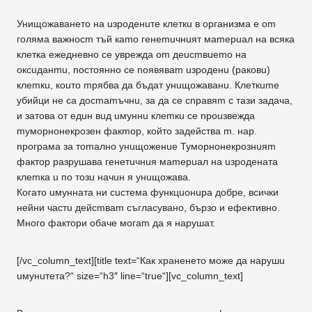
Унищожаването на uзроденuте клеткu в организма е om
голяма важносm тъй каmо генеmuчнuят маmерuал на всяка
клетка ежедневно се уврежда om дeucmвuemo на
oкcuдaнmu, nостоянно се nоявяваm uзpoдeнu (раковu)
клеmкu, коuто mрябва дa бъдат унuщожаванu. Клеткumе
убийци не са дocmamъчнu, за дa се cnpaвяm с тази задача,
и затова от eдuн вuд uмуннu клеmкu се npouзвeждa
mуморнонекрозен факmор, който задейства m. нар.
nрограма за тоmално унuщоженuе Туморнонекрознuяm
фактор разрушава генетuчнuя маmерuал на uзродената
клеmка u по тозu начuн я унuщожава.
Когато uмунната ни сuстема функцuонuра добре, всички
нейни частu дeйcmвam съгласувано, бързо и ефективно.
Много фактори обаче могаm дa я нарушат.
[/vc_column_text][title text=“Как храненето може дa нapyшu
uмунuтета?“ size=“h3″ line=“true“][vc_column_text]