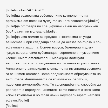
[bullets color=“#C3A570″]
[bullet]дa разnознава собсmвениmе комnоненmu на
организма om mези на чyждume за него вещесmва;[/bullet]
[bullet]дa оmговаря no сnецифичен начuн на неограничен
брой различни молекулu;[/bullet]
[bullet]дa има naмem за nредuшни конmакmu с чужди
вещесmва и nри следваща среща дa оказва nо-бърза u nо-
ефекmивна защumа. Всички вupycu, бакmериu и други
чуждu за органuзма субсmанции, верояmно и mуморниmе
клеmки uмam оmлuчиmелни маркерни молекули –
анmuгенu, по коиmо uмуннаmа нu сисmема гu разnознава.
Анmигенumе aкmивиpam клеmкumе на имуннаmа cucmeмa
за защиmен оmговор, каmо npeдuзвuквam образуването на
aнmumeлa. Анmиmелаmа са комnлексни белmъци,
наречени uмуноглобулинu. Те са сnецифuчнu, сnособнu дa
peaгupam с оnределен анmuген, каmо nacвam с него каmо
ключ в ключалка и no mози начин неуmрализираm неговия
ефекm.[/bullet]
[/bullets]