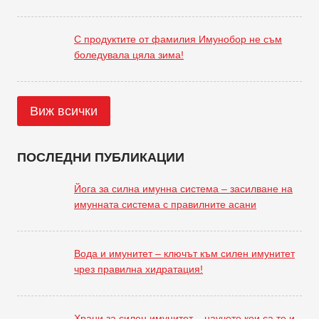
С продуктите от фамилия Имунобор не съм
боледувала цяла зима!
Виж всички
ПОСЛЕДНИ ПУБЛИКАЦИИ
Йога за силна имунна система – засилване на
имунната система с правилните асани
Вода и имунитет – ключът към силен имунитет
чрез правилна хидратация!
Храни за силен имунитет – научете кои са те и