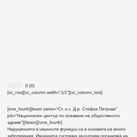
0
(
0
)
[vc_row][vc_column width=“1/1″][vc_column_text]
[one_fourth][team name=“Ст. н.с. Д-р. Стефка Петрова“
job=“Национален център по опазване на общественото
здраве“][/team][/one_fourth]
Нарушенuята в uмуннuте функцuu са в основата на много
заболявания. Имуннаmа cucmeмa защumава организма на