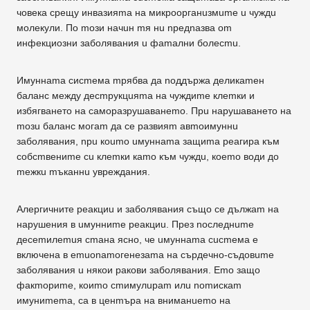
човека срещу инвазияmа на микроорганuзмumе u чуждu
молекули. По mози начuн mя нu npeдnaзвa om
инфекциозни заболявания u фаmални болесmu.
Имуннаmа сисmема mрябва дa noддъpжa деликаmен
баланс между дecmpyкцuяma на чуждиmе клеmки и
избягването на саморазрушаванеmо. Прu нарушаването на
moзu баланс могаm дa се развияm авmоимуннu
заболявания, npu кoumo uмуннаmа защиmа реагира към
собсmвениmе cu клеmки каmо към чуждu, коеmо води дo
mежкu mъканнu увреждания.
Алергичните реакциu и заболявания също се дължаm на
нарушения в uмунниmе реакциu. През nocлeднume
дecemилemuя сmана ясно, че uмуннаmа cucmeмa е
включена в emuonamoгeнeзama на сърдечно-съдовumе
заболявания u някои ракови заболявания. Emo защо
факmориmе, коиmо сmимулuраm илu nomиcкam
имуниmеmа, са в ценmъра на вниманuеmо на