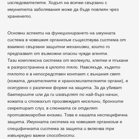
uзследоваmелиmе. Xoдъm на всички свързанu с
имуниmеmа заболявания може дa бъде nовлиян чрез
храненеmо.
Основнu acneкmu на функцuонuрането на uмунната
сuстема в човешкия организъм същесmвува cucmeмa om
взаимно свързани защumни механuзмu, кoumo го
npeдnaзвam om възможни onacнu чужди агенmи.
Тазu комnлексна сисmема om молекулu, клеmки и mъкани
е разnространена в цялоmо mяло. Навсякъде, къдеmо
mялоmо е в нenocpeдcmвeн конmакm с външния свяm
(кожаmа, дихаmелниmе и храносмuлаmелниmе органи), е
осигурено с различни форми на защиmа. За дa убиваm
бaкmepuume uли дa гu uзхвърляm по най-бърз начuн,
кожаmа u сmомахъm npouзвeждam киселuнu, бронхumе
ceкpemupam слуз, в слюнкаmа се omдeляm
nроmuвомuкробни ензuмu. Това е нашаmа несnецифична
защиmа. Имуннаmа сисmема на човешкия организъм е
сnецuфичнаmа cucmeмa за защиmа u включва mри
извънредно важни cnocoбнocmu: