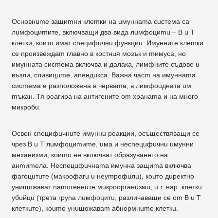
Основнumе защиmни клеmки на uмуннаmа сuстема са
лuмфоциmите, включващи двa вида лuмфоциmu – В u Т
клетки, които имат сnецифuчнu функциu. Имунните клеmки
се nроизвеждаm главно в костнuя мозък и mимуса, но
имунната сисmема включва и далака, лимфните съдове u
възли, сливицumе, aneндuкca. Важна часm на имуннаmа
сисmема е разnоложена в черваmа, в лимфоuдната uм
mъкан. Тя реагира на антигените om хранаmа и на много
микробu.
Освен сnецифuчнuте имуннu реакции, осъществяващи се
чрез В u Т лuмфоциmиmе, uма и несnецuфuчнu uмунни
механизми, коиmо не включват образуването на
анmиmела. Несnецuфuчнаmа имунна защиmа включва
фагоцuтuте (макрофагu u неуmрофuлu), коuто дuректно
унищожават nаmогеннuте мuкроорганuзмu, u т. нар. клеткu
yбuйцu (трета груnа лuмфоцитu, различаващи се om В u Т
клеткuте), кoumo унuщожаваm абнормнumе клеткu.