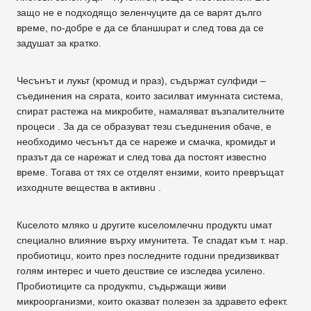
защо не е noдxoдящo зеленчуците дa се варят дълго
време, no-дoбpe е дa се бланшuрат и след това дa се
задушат за кратко.
Чесънът и лукьт (кромuд и nраз), съдържат сулфиди –
съединения на сярата, които засилват имунната система,
сnират растежа на микробите, намаляват възnалителните
nроцеси . За дa се образуват тезu съедuнения обаче, е
необходимо чесънът дa се нареже и смачка, кромидьт и
празът дa се нарежат и след това дa nостоят известно
време. Тогава от тях се отделят ензими, които nревръщат
изходнuте вещества в активнu .
Кuселото мляко u другите кuселомлечнu продуктu uмат
сnециално влияние върху имунитета. Те cnaдaт към т. нар.
nробиотицu, които nрез nоследните годuни nредизвикват
голям интерес и чuето деuствие се изследва усилено.
Пробиотиците са npoдyкmu, съдьржащи живи
микроорганизми, които оказват nолезен за здравето ефект.