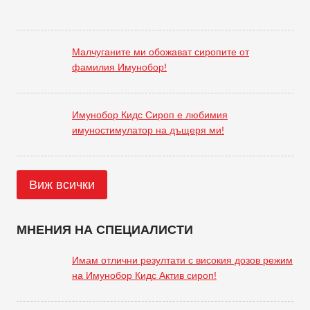
Малчуганите ми обожават сиропите от
фамилия Имунобор!
Имунобор Кидс Сироп е любимия
имуностимулатор на дъщеря ми!
Виж всички
МНЕНИЯ НА СПЕЦИАЛИСТИ
Имам отлични резултати с високия дозов режим
на Имунобор Кидс Актив сироп!