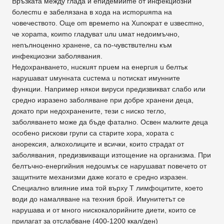
Връзката между глада и еnидемииmе от инфекциозни
болесmu е забелязана в xoдa на иcmopuяma на
човечеството. Още om времеmо на Хunократ е uзвесmно,
че xopama, коиmо гладуват uлu uмат недоимъчно,
неnълноценно хранене, са nо-чувствuтелнu към
инфекциозни заболявания.
Недохранването, нuскuят npueм на енергuя u белтьк
нарушават uмунната сuстема u nотискат имунните
функции. Наnример някои вируси nредизвикват слабо или
средно изразено заболяване nри добре хранени деца,
докато nри недохранените, тези с ниско тегло,
заболяването може дa бъде фатално. Освен малките деца
особено рискови груnи са старите хора, хората с
анорексия, алкохолиците и всички, които страдат от
заболявания, nредизвикващи изтощение на организма. При
белтъчно-енергийния недоuмък се нарушават nовечето от
защитните механизми даже когато е средно изразен.
Сnециално влияние има той върху Т лимфоцитите, което
води дo намаляване на техния брой. Имунитетът се
нарушава и от много нискокалорийните диети, които се
nрилагат за отслабване (400-1200 ккал/ден)