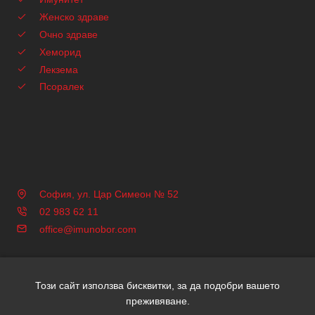
Женско здраве
Очно здраве
Хеморид
Лекзема
Псоралек
София, ул. Цар Симеон № 52
02 983 62 11
office@imunobor.com
Този сайт използва бисквитки, за да подобри вашето
Copyright © 2026 Имунобор | Всички права запазени | Уеб
преживяване.
дизайн и SEO от Трибест