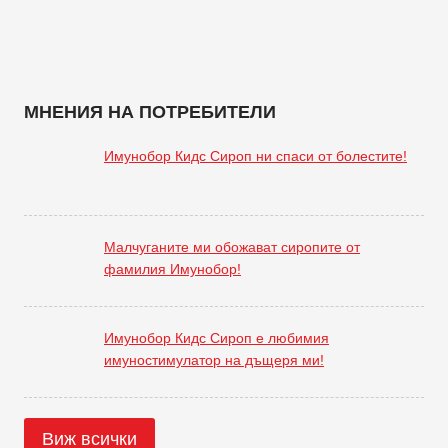
МНЕНИЯ НА ПОТРЕБИТЕЛИ
Имунобор Кидс Сироп ни спаси от болестите!
Малчуганите ми обожават сиропите от
фамилия Имунобор!
Имунобор Кидс Сироп е любимия
имуностимулатор на дъщеря ми!
Виж всички