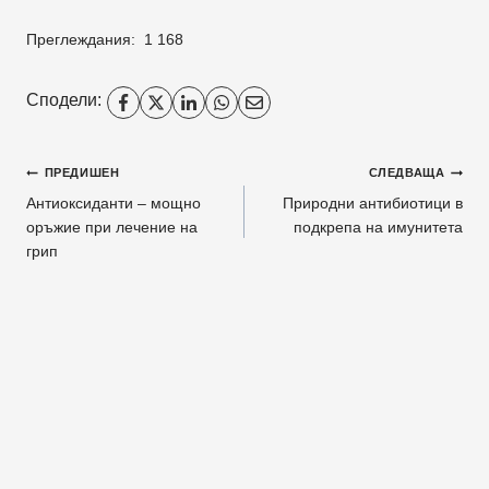
Преглеждания:
1 168
Сподели:
Навигация
ПРЕДИШЕН
СЛЕДВАЩА
Антиоксиданти – мощно
Природни антибиотици в
оръжие при лечение на
подкрепа на имунитета
грип