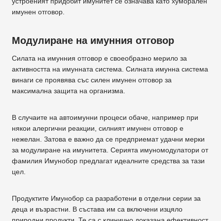
устроеният придобит имунитет се означава като хуморален
имунен отговор.
Модулиране на имунния отговор
Силата на имунния отговор е своеобразно мерило за
активността на имунната система. Силната имунна система
винаги се проявява със силен имунен отговор за
максимална защита на организма.
В случаите на автоимунни процеси обаче, например при
някои алергични реакции, силният имунен отговор е
нежелан. Затова е важно да се предприемат удачни мерки
за модулиране на имунитета. Серията имуномодулатори от
фамилия Имунобор предлагат идеалните средства за тази
цел.
Продуктите Имунобор са разработени в отделни серии за
деца и възрастни. В състава им са включени изцяло
природни продукти. Те са с клинично доказана ефективност