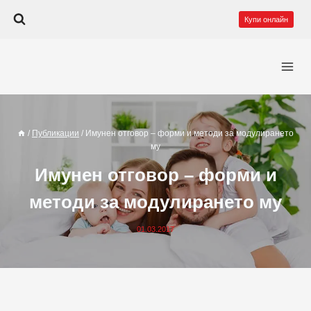
Към
Купи онлайн
съдържанието
/
Публикации
/
Имунен отговор – форми и методи за модулирането
му
Имунен отговор – форми и
методи за модулирането му
01.03.2017