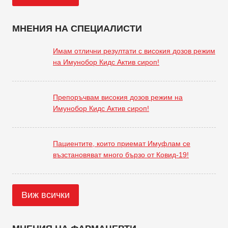
МНЕНИЯ НА СПЕЦИАЛИСТИ
Имам отлични резултати с високия дозов режим
на Имунобор Кидс Актив сироп!
Препоръчвам високия дозов режим на
Имунобор Кидс Актив сироп!
Пациентите, които приемат Имуфлам се
възстановяват много бързо от Ковид-19!
Виж всички