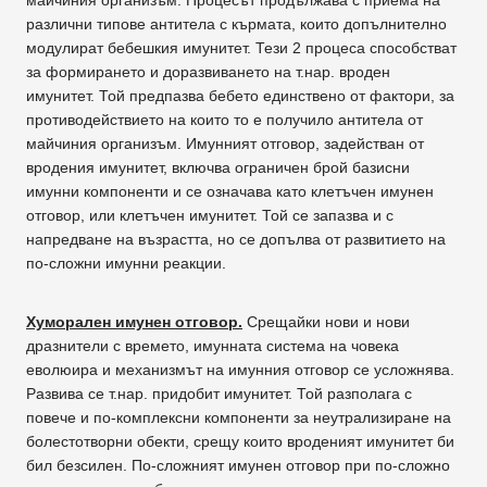
различни типове антитела с кърмата, които допълнително
модулират бебешкия имунитет. Тези 2 процеса способстват
за формирането и доразвиването на т.нар. вроден
имунитет. Той предпазва бебето единствено от фактори, за
противодействието на които то е получило антитела от
майчиния организъм. Имунният отговор, задействан от
вродения имунитет, включва ограничен брой базисни
имунни компоненти и се означава като клетъчен имунен
отговор, или клетъчен имунитет. Той се запазва и с
напредване на възрастта, но се допълва от развитието на
по-сложни имунни реакции.
Хуморален имунен отговор.
Срещайки нови и нови
дразнители с времето, имунната система на човека
еволюира и механизмът на имунния отговор се усложнява.
Развива се т.нар. придобит имунитет. Той разполага с
повече и по-комплексни компоненти за неутрализиране на
болестотворни обекти, срещу които вроденият имунитет би
бил безсилен. По-сложният имунен отговор при по-сложно