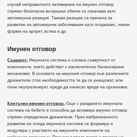
случай неправилното активиране на имунен отговор
спрямо безопасни вътрешни обекти се означава като
автоимунна реакция. Такива реакции са причина за
развитие на автоимунни заболявания като псориазис, някои
форми на артрит, астма и др.
Имунен отговор
Същност.
Имунната система е сложна съвкупност от
компоненти, които действат с изключително балансирани
механизми. В основата на имунния отговор към различните
дразнители стои необходимостта те да се унищожат, или
поне неутрализират, преди да нанесат вреди на организма.
Клетъчен имунен отговор.
Още с раждането имунната
система на бебето е способна да активира имунен отговор
спрямо определени дразнители. През ембрионалното
развитие на плода имунната система се формира и
модулира с участието на имунните компоненти на
майчиния организъм. Процесът продължава с приема на