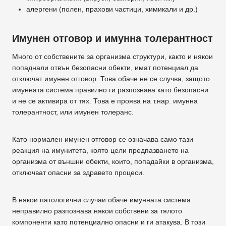
алергени (полен, прахови частици, химикали и др.)
Имунен отговор и имунна толерантност
Много от собствените за организма структури, както и някои
попаднали отвън безопасни обекти, имат потенциал да
отключат имунен отговор. Това обаче не се случва, защото
имунната система правилно ги разпознава като безопасни
и не се активира от тях. Това е проява на т.нар. имунна
толерантност, или имунен толеранс.
Като нормален имунен отговор се означава само тази
реакция на имунитета, която цели предпазването на
организма от външни обекти, които, попадайки в организма,
отключват опасни за здравето процеси.
В някои патологични случаи обаче имунната система
неправилно разпознава някои собствени за тялото
компоненти като потенциално опасни и ги атакува. В този