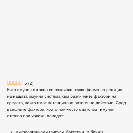
5
(
2
)
Като имунен отговор се означава всяка форма на реакция
на нашата имунна система към различните фактори на
средата, които имат потенциално патогенно действие. Сред
външните фактори, които най-често отключват имунен
отговор при човека, попадат:
микроорганизми (вируси, бактерии, гъбички)