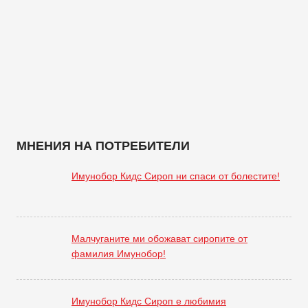
МНЕНИЯ НА ПОТРЕБИТЕЛИ
Имунобор Кидс Сироп ни спаси от болестите!
Малчуганите ми обожават сиропите от
фамилия Имунобор!
Имунобор Кидс Сироп е любимия