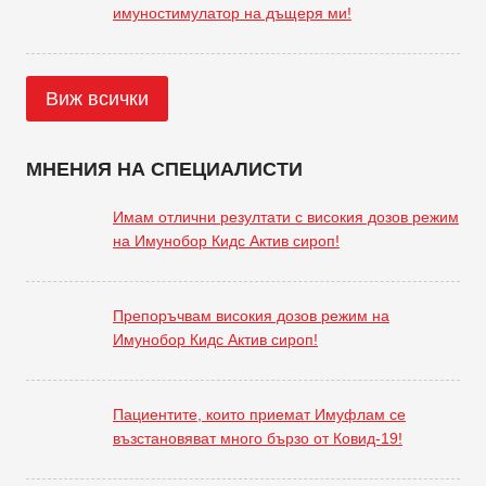
имуностимулатор на дъщеря ми!
Виж всички
МНЕНИЯ НА СПЕЦИАЛИСТИ
Имам отлични резултати с високия дозов режим
на Имунобор Кидс Актив сироп!
Препоръчвам високия дозов режим на
Имунобор Кидс Актив сироп!
Пациентите, които приемат Имуфлам се
възстановяват много бързо от Ковид-19!