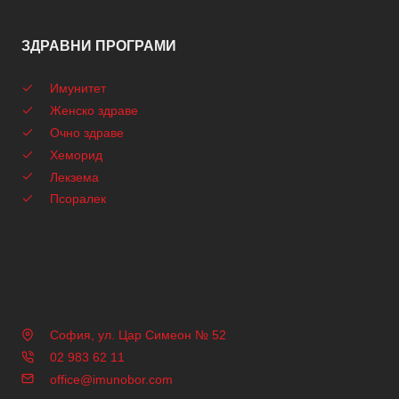
ЗДРАВНИ ПРОГРАМИ
Имунитет
Женско здраве
Очно здраве
Хеморид
Лекзема
Псоралек
София, ул. Цар Симеон № 52
02 983 62 11
office@imunobor.com