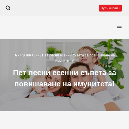
Към
Купи онлайн
съдържанието
/
Публикации
/
Пет лесни есенни съвета за повишаване на
имунитета!
Пет лесни есенни съвета за
повишаване на имунитета!
24.08.2015