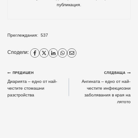
публикация.
Преглеждания:
537
Сподели:
Навигация
ПРЕДИШЕН
СЛЕДВАЩА
Диарията – едно от най-
Ангината – едно от най-
честите стомашни
честите инфекциозни
разстройства
заболявания в края на
лятото