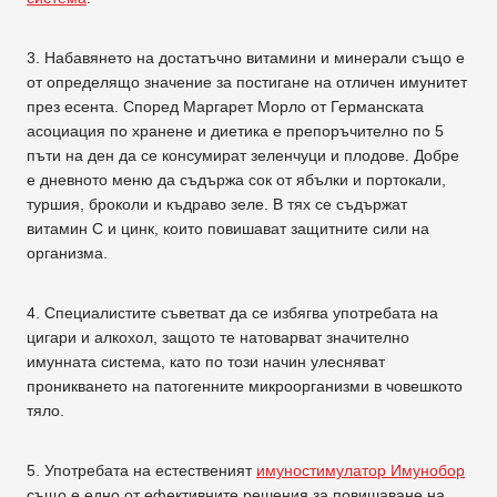
3. Набавянето на достатъчно витамини и минерали също е
от определящо значение за постигане на отличен имунитет
през есента. Според Маргарет Морло от Германската
асоциация по хранене и диетика е препоръчително по 5
пъти на ден да се консумират зеленчуци и плодове. Добре
е дневното меню да съдържа сок от ябълки и портокали,
туршия, броколи и къдраво зеле. В тях се съдържат
витамин С и цинк, които повишават защитните сили на
организма.
4. Специалистите съветват да се избягва употребата на
цигари и алкохол, защото те натоварват значително
имунната система, като по този начин улесняват
проникването на патогенните микроорганизми в човешкото
тяло.
5. Употребата на естественият
имуностимулатор Имунобор
също е едно от ефективните решения за повишаване на