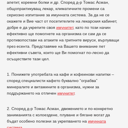
апетит, коремни болки и др. Според д-р Томас Асман,
общопрактикуващ лекар, климатичните промени са
сериозно изпитание за имунната система. За да не се
окажете и Вие част от посетителите на лекарския кабинет,
добре е да укрепите своя
имунитет
, като по този начин
ефективно ще помогнете на организма си сам да се
противопостави на атаките на грипните вируси, върлуващи
през есента. Представяме на Вашето внимание пет
ефективни съвета, които ще Ви помогнат по-лесно да
осъществите тази цел.
1. Понижете употребата на кафе и кофеинови напитки –
според специалисти кафето буквално “ограбва”
минералите и витамините в организма, нужни за
поддържането на отличен
имунитет
.
2. Според д-р Томас Асман, движението и по-конкретно
заниманията с колоездене, плуване и бягане могат да
бъдат особено полезни за укрепването на
имунната
система
.