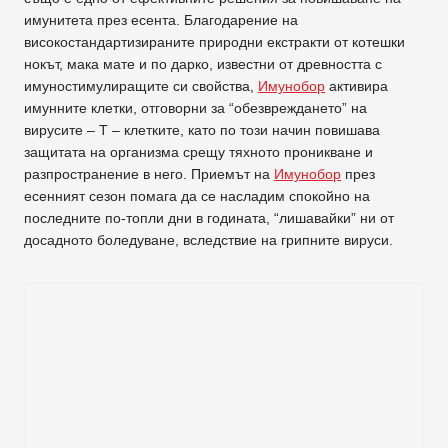
имунитета през есента. Благодарение на
високостандартизираните природни екстракти от котешки
нокът, мака мате и по дарко, известни от древността с
имуностимулиращите си свойства,
Имунобор
активира
имунните клетки, отговорни за “обезвреждането” на
вирусите – Т – клетките, като по този начин повишава
защитата на организма срещу тяхното проникване и
разпространение в него. Приемът на
Имунобор
през
есенният сезон помага да се насладим спокойно на
последните по-топли дни в годината, “лишавайки” ни от
досадното боледуване, вследствие на грипните вируси.