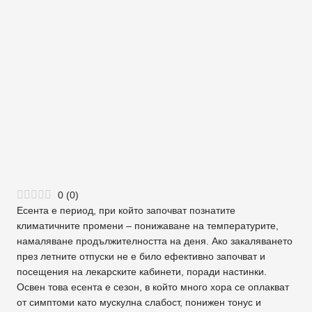
0
(
0
)
Есента е период, при който започват познатите
климатичните промени – понижаване на температурите,
намаляване продължителността на деня. Ако закаляването
през летните отпуски не е било ефективно започват и
посещения на лекарските кабинети, поради настинки.
Освен това есента е сезон, в който много хора се оплакват
от симптоми като мускулна слабост, понижен тонус и