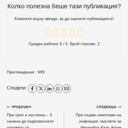
Колко полезна беше тази публикация?
Кликнете върху звезда, за да оцените публикацията!
Среден рейтинг
5
/ 5. Брой гласове:
2
Преглеждания:
699
Сподели:
Навигация
ПРЕДИШЕН
СЛЕДВАЩА
При грип и настинка – 3
При първи симптоми на
начина да подпомогнете
инфекция, мислете за
здравето си
Имунобор Кидс Актив