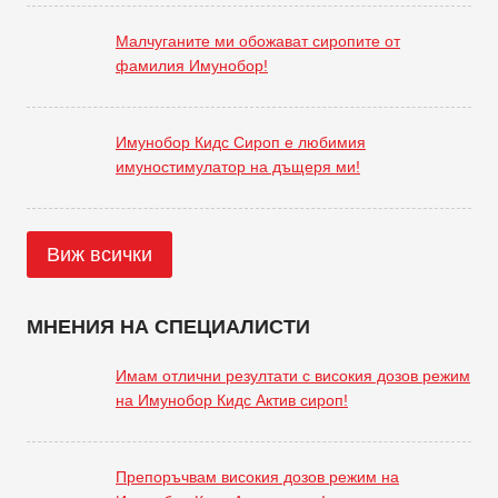
Малчуганите ми обожават сиропите от
фамилия Имунобор!
Имунобор Кидс Сироп е любимия
имуностимулатор на дъщеря ми!
Виж всички
МНЕНИЯ НА СПЕЦИАЛИСТИ
Имам отлични резултати с високия дозов режим
на Имунобор Кидс Актив сироп!
Препоръчвам високия дозов режим на