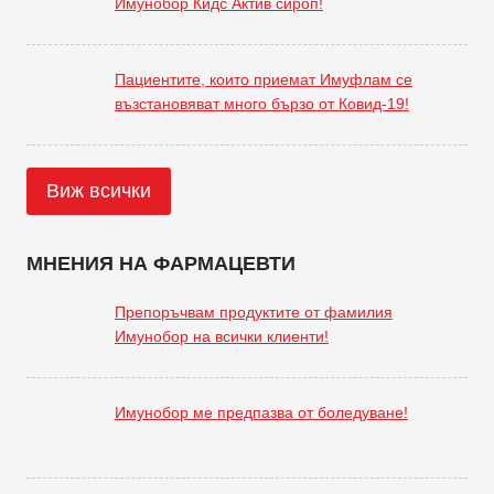
Имунобор Кидс Актив сироп!
Пациентите, които приемат Имуфлам се
възстановяват много бързо от Ковид-19!
Виж всички
МНЕНИЯ НА ФАРМАЦЕВТИ
Препоръчвам продуктите от фамилия
Имунобор на всички клиенти!
Имунобор ме предпазва от боледуване!