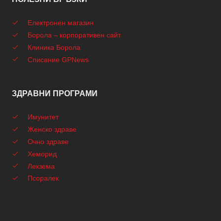
Електронен магазин
Борола – корпоративен сайт
Клиника Борола
Списание GPNews
ЗДРАВНИ ПРОГРАМИ
Имунитет
Женско здраве
Очно здраве
Хеморид
Лекзема
Псоралек