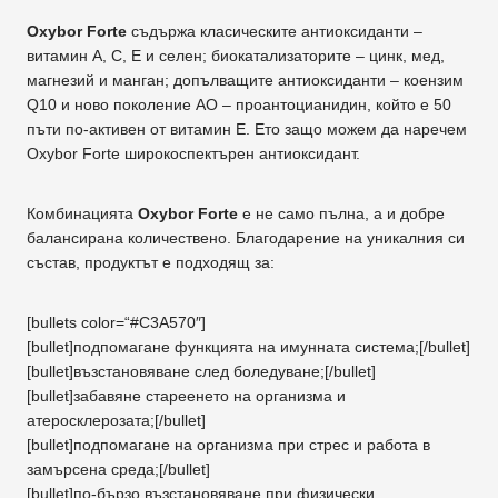
Oxybor Forte
съдържа класическите антиоксиданти –
витамин А, C, E и селен; биокатализаторите – цинк, мед,
магнезий и манган; допълващите антиоксиданти – коензим
Q10 и ново поколение АО – проантоцианидин, който е 50
пъти по-активен от витамин Е. Ето защо можем да наречем
Oxybor Forte широкоспектърен антиоксидант.
Комбинацията
Oxybor Forte
е не само пълна, а и добре
балансирана количествено. Благодарение на уникалния си
състав, продуктът е подходящ за:
[bullets color=“#C3A570″]
[bullet]подпомагане функцията на имунната система;[/bullet]
[bullet]възстановяване след боледуване;[/bullet]
[bullet]забавяне стареенето на организма и
атеросклерозата;[/bullet]
[bullet]подпомагане на организма при стрес и работа в
замърсена среда;[/bullet]
[bullet]по-бързо възстановяване при физически