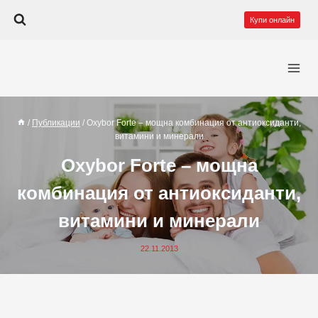
Към
Купи онлайн
съдържанието
/
Публикации
/
Oxybor Forte – мощна комбинация от антиоксиданти,
витамини и минерали
Oxybor Forte – мощна
комбинация от антиоксиданти,
витамини и минерали
22.11.2013