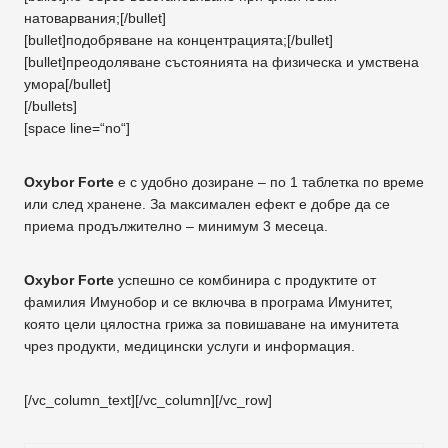
натоварвания;[/bullet]
[bullet]подобряване на концентрацията;[/bullet]
[bullet]преодоляване състоянията на физическа и умствена
умора[/bullet]
[/bullets]
[space line=“no“]
Oxybor Forte
е с удобно дозиране – по 1 таблетка по време
или след хранене. За максимален ефект е добре да се
приема продължително – минимум 3 месеца.
Oxybor Forte
успешно се комбинира с продуктите от
фамилия Имунобор и се включва в програма Имунитет,
която цели цялостна грижа за повишаване на имунитета
чрез продукти, медицински услуги и информация.
[/vc_column_text][/vc_column][/vc_row]