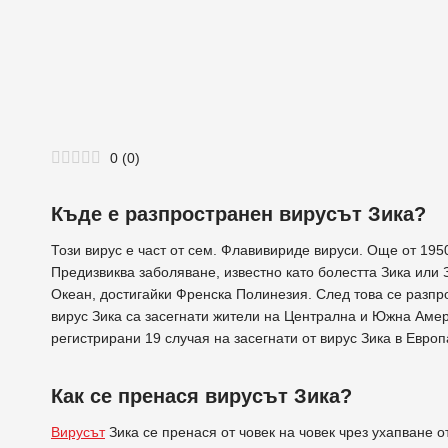
0
(
0
)
Къде е разпространен
вирусът
Зика?
Този вирус е част от сем. Флавивириде вируси. Още от 1950
Предизвиква заболяване, известно като болестта Зика или З
Океан, достигайки Френска Полинезия. След това се разпро
вирус Зика са засегнати жители на Централна и Южна Амер
регистрирани 19 случая на засегнати от вирус Зика в Евро
Как се пренася вирусът Зика?
Вирусът
Зика се пренася от човек на човек чрез ухапване о