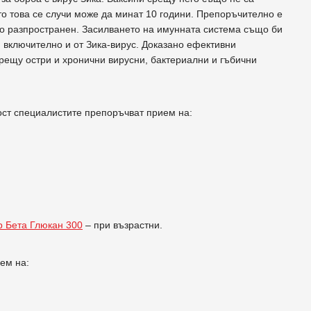
то това се случи може да минат 10 години. Препоръчително е
лно разпространен. Засилването на имунната система също би
 включително и от Зика-вирус. Доказано ефективни
рещу остри и хронични вирусни, бактериални и гъбични
ост специалистите препоръчват прием на:
 Бета Глюкан 300
– при възрастни.
ем на: