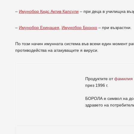
–
Имунобор Кидс Актив Капсули
– при деца в училищна въз
–
Имунобор Ехинацея
,
Имунобор Бронхо
– при възрастни.
По този начин имунната система във всеки един момент ра
противодейства на атакуващите я вируси.
Продуктите от
фамилия
през 1996 г.
БОРОЛА е символ на дов
здравето на потребител