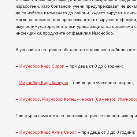
изработени, като британски учени предупреждават, че дока
да се избягва пътуването до райони, където вирусът е си
могло да помогне при предпазването от вирусни инфекции,
имуностимулатори, които осигурява защита на организма с
инфекции са продуктите от фамилия Имонобор.
В условията на грипна обстановка и повишена заболеваем
–
Имунобор Кидс Сироп
– при деца от 0 до 8 години;
–
Имунобор Кидс Капсули
– при деца в училищна възраст;
–
Имунобор
,
Имунобор Котешки нокът (Саменто)
,
Имунобор
При първи симптоми на настинка и грип се препоръчва при
–
Имунобор Кидс Актив Сироп
– при деца от 0 до 8 години;