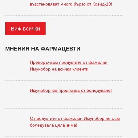
възстановяват много бързо от Ковид-19!
Виж всички
МНЕНИЯ НА ФАРМАЦЕВТИ
Препоръчвам продуктите от фамилия
Имунобор на всички клиенти!
Имунобор ме предпазва от боледуване!
С продуктите от фамилия Имунобор не съм
боледувала цяла зима!