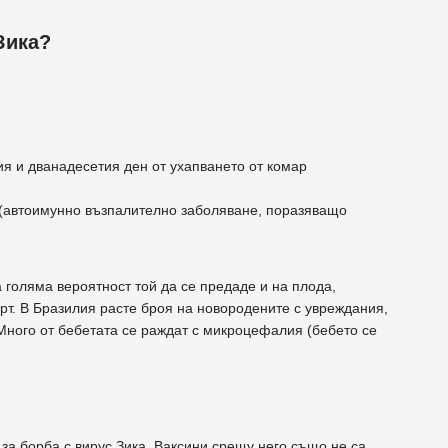
Зика?
ия и дванадесетия ден от ухапването от комар
 (автоимунно възпалително заболяване, поразяващо
 голяма вероятност той да се предаде и на плода,
рт. В Бразилия расте броя на новородените с увреждания,
 Много от бебетата се раждат с микроцефалия (бебето се
за борба с вирус Зика. Ваксини срещу него също не са