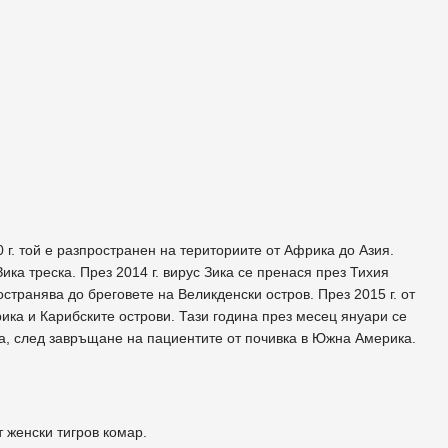
 г. той е разпространен на териториите от Африка до Азия.
ика треска. През 2014 г. вирус Зика се пренася през Тихия
странява до бреговете на Великденски остров. През 2015 г. от
ика и Карибските острови. Тази година през месец януари се
па, след завръщане на пациентите от почивка в Южна Америка.
т женски тигров комар.