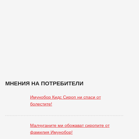
МНЕНИЯ НА ПОТРЕБИТЕЛИ
Имунобор Кидс Сироп ни спаси от
болестите!
Малчуганите ми обожават сиропите от
фамилия Имунобор!