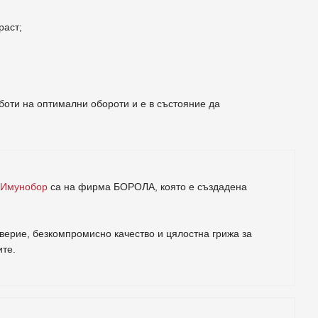
раст;
боти на оптимални обороти и е в състояние да
 Имунобор
са на фирма
БОРОЛА
, която е създадена
ерие, безкомпромисно качество и цялостна грижа за
ите
.