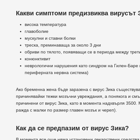
Какви симптоми предизвиква вирусът 
висока температура
главоболие
мускулни и ставни болки
треска, преминаваща за около 3 дни
обриви по тялото, появяващи се в периода между трет
конюнктивит
неврологични нарушения като синдром на Гилен-Баре
периферната нервна система)
Ако бременна жена бъде заразена с вирус Зика съществува
причинявайки тежки мозъчни увреждания, а понякога и смъ
причинени от вирус Зика, като в момента надхвърля 3500.
ражда с малки по размер главен мозък и череп).
Как да се предпазим от вирус Зика?
В момента все още няма установени лекарствени средства 