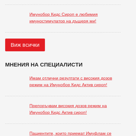
Имунобор Кидс Сироп е любимия
имуностимулатор на дъщеря ми!
Виж всички
МНЕНИЯ НА СПЕЦИАЛИСТИ
Имам отлични резултати с високия дозов
режим на Имунобор Кидс Актив сироп!
Препоръчвам високия дозов режим на
Имунобор Кидс Актив сироп!
Пациентите, които приемат Имуфлам се