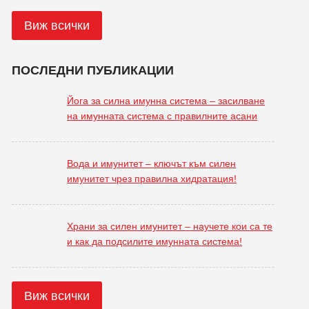
Виж всички
ПОСЛЕДНИ ПУБЛИКАЦИИ
Йога за силна имунна система – засилване
на имунната система с правилните асани
Вода и имунитет – ключът към силен
имунитет чрез правилна хидратация!
Храни за силен имунитет – научете кои са те
и как да подсилите имунната система!
Виж всички