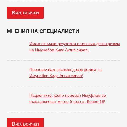
Виж всички
МНЕНИЯ НА СПЕЦИАЛИСТИ
Имам отлични резултати с високия дозов режим
на Имунобор Кидс Актив сироп!
Препоръчвам високия дозов режим на
Имунобор Кидс Актив сироп!
Пациентите, които приемат Имуфлам се
възстановяват много бързо от Ковид-19!
Виж всички