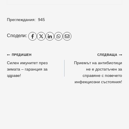
Преглеждания:
945
Сподели:
Навигация
ПРЕДИШЕН
СЛЕДВАЩА
Силен имунитет през
Приемът на антибиотици
зимата – гаранция за
не е достатъчен за
здраве!
справяне с повечето
инфекциозни състояния!