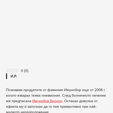
0
(
0
)
И.Р.
Познавам продуктите от фамилия Имунобор още от 2008 г.
когато изкарах тежка пневмония. След болничното лечение
ми предписаха
Имунобор Бронхо
. Останах доволна от
ефекта му и започнах да го пия превантивно при най-
малкото неразположение.