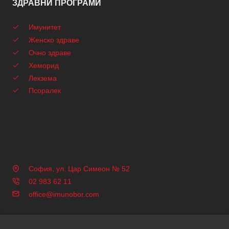
ЗДРАВНИ ПРОГРАМИ
Имунитет
Женско здраве
Очно здраве
Хеморид
Лекзема
Псоралек
София, ул. Цар Симеон № 52
02 983 62 11
office@imunobor.com