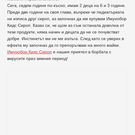
Сега, седем години по-късно, имам 2 деца на 6 и 3 години.
Преди две години на своя глава, въпреки че педиатърката
ни изписа друг сироп, аз започнах да им купувам Имунобор
Кидс Сироп. Казах си, че щом аз съм останала доволна от
тези продукти, няма начин и децата да не се почувстват
добре. Инстинктът ми не ме излъга. След като се уверих в
ефекта му започнах да го препоръчвам на много майки.
Имунобор Кидс Сироп
е нашия приятел в борбата с
вирусите през зимния период!