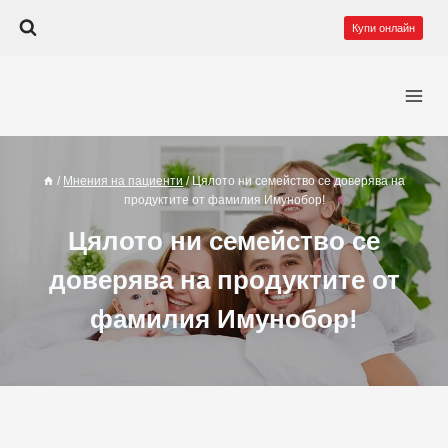
Към
Купи онлайн
съдържанието
/
Мнения на пациенти
/
Цялото ни семейство се доверява на
продуктите от фамилия Имунобор!
Цялото ни семейство се
доверява на продуктите от
фамилия Имунобор!