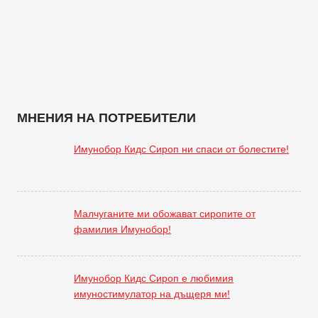
МНЕНИЯ НА ПОТРЕБИТЕЛИ
Имунобор Кидс Сироп ни спаси от болестите!
Малчуганите ми обожават сиропите от
фамилия Имунобор!
Имунобор Кидс Сироп е любимия
имуностимулатор на дъщеря ми!