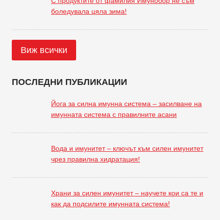
С продуктите от фамилия Имунобор не съм
боледувала цяла зима!
Виж всички
ПОСЛЕДНИ ПУБЛИКАЦИИ
Йога за силна имунна система – засилване на
имунната система с правилните асани
Вода и имунитет – ключът към силен имунитет
чрез правилна хидратация!
Храни за силен имунитет – научете кои са те и
как да подсилите имунната система!