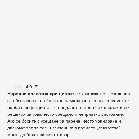
4.9
(
7
)
Народни средства при цистит
се използват от поколения
за облекчаване на болката, намаляване на възпалението и
борба с инфекциите. Те предлагат естествени и ефективни
решения за това често срещано и неприятно състояние.
Ако се борите с усещане за парене, често уриниране и
дискомфорт, то тези изпитани във времето „лекарства“
могат да бъдат вашия отговор.