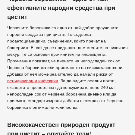
ефективните народни средства при
цистит
Червените боровинки са едно от най-добре проучените
народни средства при цистит. Те съдържат
проантоцианидини, съединения, които пречат на
бактериите E. coli да се придържат към стените на пикочния
мехур. Те са основен причинител на инфекцията.
Проучвания показват, че пиенето на неподсладен сок от
Червена боровинка или приемането на висококачествени
добавки от нея може значително да намали риска от
рецидивиращи инфекции
. За да видите реални ползи,
експертите препоръчват да консумирате поне 240 мл
неподсладен сок от Червена боровинка дневно или да
приемате стандартизирани добавки с екстракт от Червена
боровинка в оптимални количества.
Висококачествен природен продукт
при цистит – опитайте този!