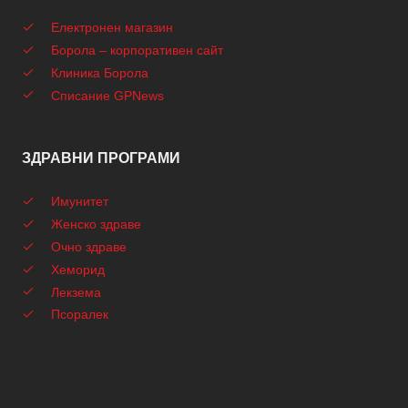
Електронен магазин
Борола – корпоративен сайт
Клиника Борола
Списание GPNews
ЗДРАВНИ ПРОГРАМИ
Имунитет
Женско здраве
Очно здраве
Хеморид
Лекзема
Псоралек