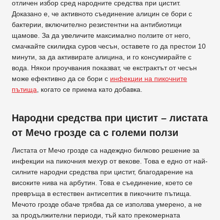
отличен избор сред народните средства при цистит.
Доказано е, че активното съединение алицин се бори с
бактерии, включително резистентни на антибиотици
щамове. За да увеличите максимално ползите от него,
смачкайте скилидка суров чесън, оставете го да престои 10
минути, за да активирате алицина, и го консумирайте с
вода. Някои проучвания показват, че екстрактът от чесън
може ефективно да се бори с
инфекции на пикочните
пътища
, когато се приема като добавка.
Народни средства при цистит – листата
от Мечо грозде са с големи ползи
Листата от Мечо грозде са надеждно билково решение за
инфекции на пикочния мехур от векове. Това е едно от най-
силните народни средства при цистит, благодарение на
високите нива на арбутин. Това е съединение, което се
превръща в естествен антисептик в пикочните пътища.
Мечото грозде обаче трябва да се използва умерено, а не
за продължителни периоди, тъй като прекомерната