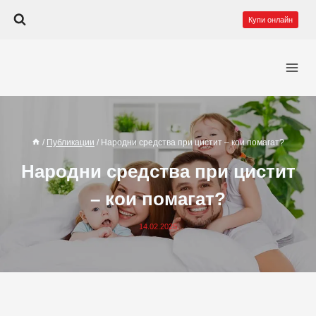
Към
Купи онлайн
съдържанието
/
Публикации
/
Народни средства при цистит – кои помагат?
Народни средства при цистит
– кои помагат?
14.02.2025