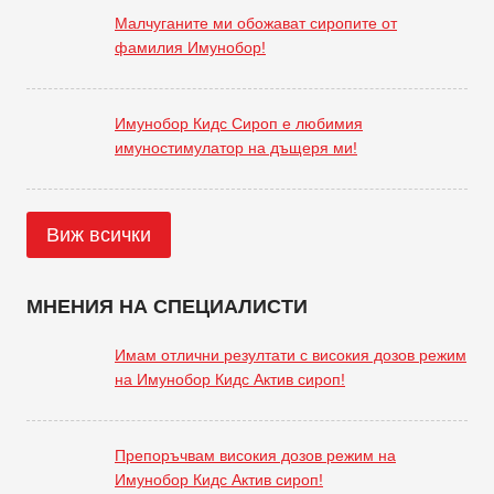
Малчуганите ми обожават сиропите от
фамилия Имунобор!
Имунобор Кидс Сироп е любимия
имуностимулатор на дъщеря ми!
Виж всички
МНЕНИЯ НА СПЕЦИАЛИСТИ
Имам отлични резултати с високия дозов режим
на Имунобор Кидс Актив сироп!
Препоръчвам високия дозов режим на
Имунобор Кидс Актив сироп!