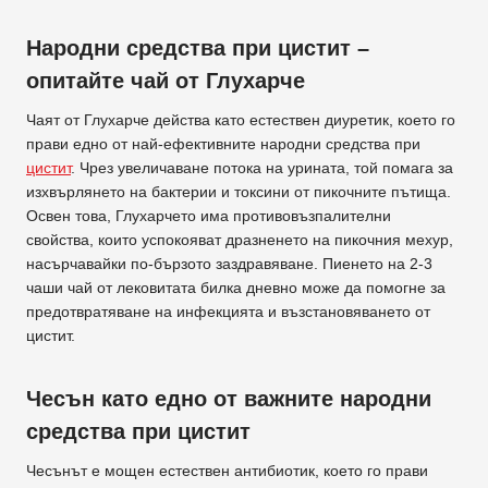
Народни средства при цистит –
опитайте чай от Глухарче
Чаят от Глухарче действа като естествен диуретик, което го
прави едно от най-ефективните народни средства при
цистит
. Чрез увеличаване потока на урината, той помага за
изхвърлянето на бактерии и токсини от пикочните пътища.
Освен това, Глухарчето има противовъзпалителни
свойства, които успокояват дразненето на пикочния мехур,
насърчавайки по-бързото заздравяване. Пиенето на 2-3
чаши чай от лековитата билка дневно може да помогне за
предотвратяване на инфекцията и възстановяването от
цистит.
Чесън като едно от важните народни
средства при цистит
Чесънът е мощен естествен антибиотик, което го прави