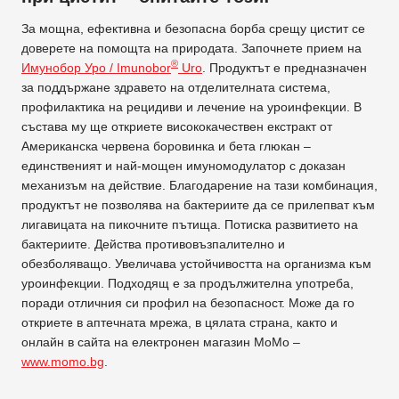
За мощна, ефективна и безопасна борба срещу цистит се
доверете на помощта на природата. Започнете прием на
®
Имунобор Уро / Imunobor
Uro
. Продуктът е предназначен
за поддържане здравето на отделителната система,
профилактика на рецидиви и лечение на уроинфекции. В
състава му ще откриете висококачествен екстракт от
Американска червена боровинка и бета глюкан –
единственият и най-мощен имуномодулатор с доказан
механизъм на действие. Благодарение на тази комбинация,
продуктът не позволява на бактериите да се прилепват към
лигавицата на пикочните пътища. Потиска развитието на
бактериите. Действа противовъзпалително и
обезболяващо. Увеличава устойчивостта на организма към
уроинфекции. Подходящ е за продължителна употреба,
поради отличния си профил на безопасност. Може да го
откриете в аптечната мрежа, в цялата страна, както и
онлайн в сайта на електронен магазин MoMo –
www.momo.bg
.