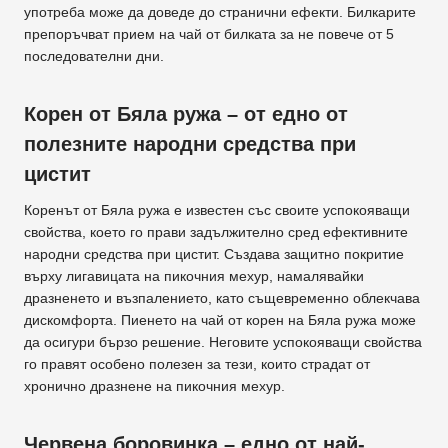
употреба може да доведе до странични ефекти. Билкарите
препоръчват прием на чай от билката за не повече от 5
последователни дни.
Корен от Бяла ружа – от едно от
полезните народни средства при
цистит
Коренът от Бяла ружа е известен със своите успокояващи
свойства, което го прави задължително сред ефективните
народни средства при цистит. Създава защитно покритие
върху лигавицата на пикочния мехур, намалявайки
дразненето и възпалението, като същевременно облекчава
дискомфорта. Пиенето на чай от корен на Бяла ружа може
да осигури бързо решение. Неговите успокояващи свойства
го правят особено полезен за тези, които страдат от
хронично дразнене на пикочния мехур.
Червена боровинка – едно от най-