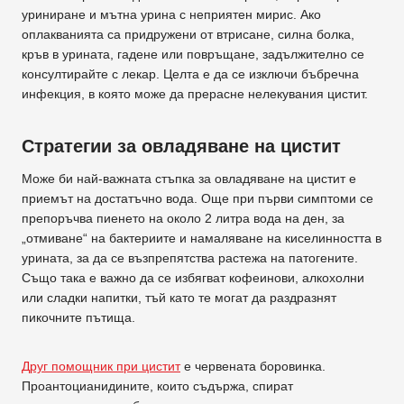
уриниране и мътна урина с неприятен мирис. Ако
оплакванията са придружени от втрисане, силна болка,
кръв в урината, гадене или повръщане, задължително се
консултирайте с лекар. Целта е да се изключи бъбречна
инфекция, в която може да прерасне нелекувания цистит.
Стратегии за овладяване на цистит
Може би най-важната стъпка за овладяване на цистит е
приемът на достатъчно вода. Още при първи симптоми се
препоръчва пиенето на около 2 литра вода на ден, за
„отмиване“ на бактериите и намаляване на киселинността в
урината, за да се възпрепятства растежа на патогените.
Също така е важно да се избягват кофеинови, алкохолни
или сладки напитки, тъй като те могат да раздразнят
пикочните пътища.
Друг помощник при цистит
е червената боровинка.
Проантоцианидините, които съдържа, спират