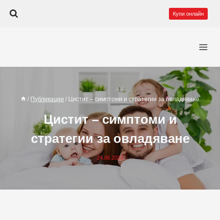
Към
Купи онлайн
съдържанието
/
Публикации
/
Цистит – симптоми и стратегии за овладяване
Цистит – симптоми и
стратегии за овладяване
24.06.2023