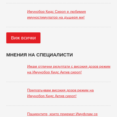
Имунобор Кидс Сироп е любимия
имуностимулатор на дъщеря ми!
Виж всички
МНЕНИЯ НА СПЕЦИАЛИСТИ
Имам отлични резултати с високия дозов режим
на Имунобор Кидс Актив сироп!
Препоръчвам високия дозов режим на
Имунобор Кидс Актив сироп!
Пациентите, които приемат Имуфлам се