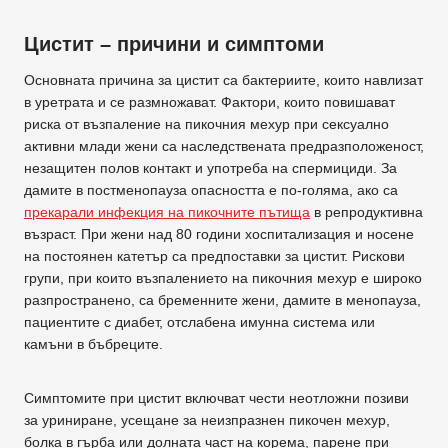
Цистит – причини и симптоми
Основната причина за цистит са бактериите, които навлизат
в уретрата и се размножават. Фактори, които повишават
риска от възпаление на пикочния мехур при сексуално
активни млади жени са наследствената предразположеност,
незащитен полов контакт и употреба на спермициди. За
дамите в постменопауза опасността е по-голяма, ако са
прекарали инфекция на пикочните пътища
в репродуктивна
възраст. При жени над 80 години хоспитализация и носене
на постоянен катетър са предпоставки за цистит. Рискови
групи, при които възпалението на пикочния мехур е широко
разпространено, са бременните жени, дамите в менопауза,
пациентите с диабет, отслабена имунна система или
камъни в бъбреците.
Симптомите при цистит включват чести неотложни позиви
за уриниране, усещане за неизпразнен пикочен мехур,
болка в гърба или долната част на корема, парене при