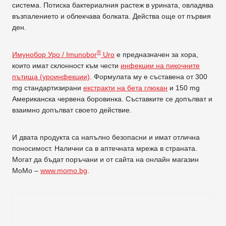
система. Потиска бактериалния растеж в урината, овладява
възпалението и облекчава болката. Действа още от първия
ден.
®
Имунобор Уро / Imunobor
Uro
е предназначен за хора,
които имат склонност към чести
инфекции на пикочните
пътища (уроинфекции)
. Формулата му е съставена от 300
mg стандартизирани
екстракти на бета глюкан
и 150 mg
Американска червена боровинка. Съставките се допълват и
взаимно допълват своето действие.
И двата продукта са напълно безопасни и имат отлична
поносимост. Налични са в аптечната мрежа в страната.
Могат да бъдат поръчани и от сайта на онлайн магазин
МоМо –
www.momo.bg
.