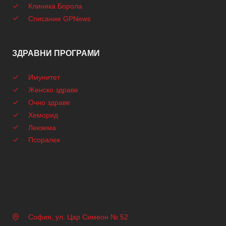
Клиника Борола
Списание GPNews
ЗДРАВНИ ПРОГРАМИ
Имунитет
Женско здраве
Очно здраве
Хеморид
Лекзема
Псоралек
София, ул. Цар Симеон № 52