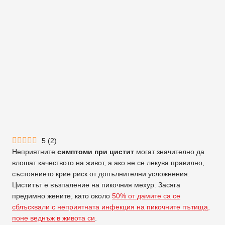
5
(
2
)
Неприятните
симптоми при цистит
могат значително да
влошат качеството на живот, а ако не се лекува правилно,
състоянието крие риск от допълнителни усложнения.
Циститът е възпаление на пикочния мехур. Засяга
предимно жените, като около
50% от дамите са се
сблъсквали с неприятната инфекция на пикочните пътища,
поне веднъж в живота си
.