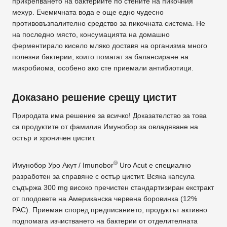
прикрепването на бактериите по стените на пикочния
мехур. Ечемичната вода е още едно чудесно
противовъзпалително средство за пикочната система. Не
на последно място, консумацията на домашно
ферментирало кисело мляко доставя на организма много
полезни бактерии, които помагат за балансиране на
микробиома, особено ако сте приемали антибиотици.
Доказано решение срещу цистит
Природата има решение за всичко! Доказателство за това
са продуктите от фамилия Имунобор за овладяване на
остър и хроничен цистит.
®
Имунобор Уро Акут / Imunobor
Uro Acut е специално
разработен за справяне с остър цистит. Всяка капсула
съдържа 300 mg високо пречистен стандартизиран екстракт
от плодовете на Американска червена боровинка (12%
PAC). Приеман според предписанието, продуктът активно
подпомага изчистването на бактерии от отделителната