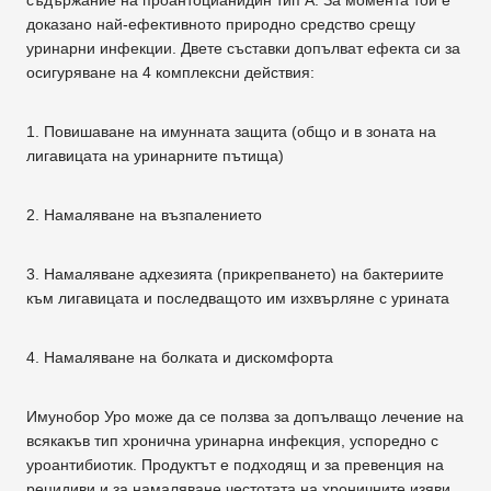
доказано най-ефективното природно средство срещу
уринарни инфекции. Двете съставки допълват ефекта си за
осигуряване на 4 комплексни действия:
1. Повишаване на имунната защита (общо и в зоната на
лигавицата на уринарните пътища)
2. Намаляване на възпалението
3. Намаляване адхезията (прикрепването) на бактериите
към лигавицата и последващото им изхвърляне с урината
4. Намаляване на болката и дискомфорта
Имунобор Уро може да се ползва за допълващо лечение на
всякакъв тип хронична уринарна инфекция, успоредно с
уроантибиотик. Продуктът е подходящ и за превенция на
рецидиви и за намаляване честотата на хроничните изяви