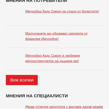
МНЕНИЯ НА ПОТРЕБИТЕЛИ
Имунобор Кидс Сироп ни спаси от болестите!
Малчуганите ми обожават сиропите от
фамилия Имунобор!
Имунобор Кидс Сироп е любимия
имуностимулатор на дъщеря ми!
Виж всички
МНЕНИЯ НА СПЕЦИАЛИСТИ
Имам отлични резултати с високия дозов режим