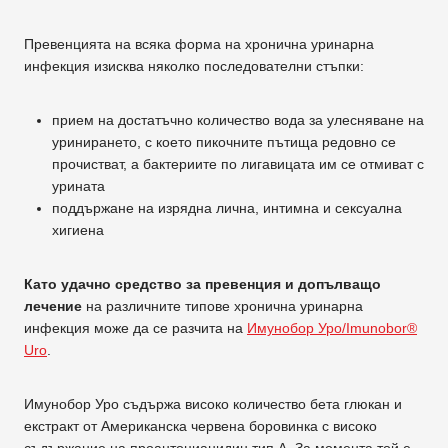
Превенцията на всяка форма на хронична уринарна
инфекция изисква няколко последователни стъпки:
прием на достатъчно количество вода за улесняване на
уринирането, с което пикочните пътища редовно се
прочистват, а бактериите по лигавицата им се отмиват с
урината
поддържане на изрядна лична, интимна и сексуална
хигиена
Като удачно средство за превенция и допълващо
лечение
на различните типове хронична уринарна
инфекция може да се разчита на
Имунобор Уро/Imunobor®
Uro
.
Имунобор Уро съдържа високо количество бета глюкан и
екстракт от Американска червена боровинка с високо
съдържание на проантоцианидин тип А. За момента той е