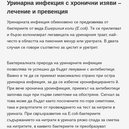
Уринарна инфекция с хронични изяви –
лечение и превенция
Уринарната инфекция обикновено се предизвиква от
бактериите от вида
Ешерихия коли (E.coli)
. Те се прилепват
и бързо колонизират лигавицата на уринарния тракт, най-
често в областта на пикочния мехур или уретрата. В двата
случая се говори съответно за цистит и уретрит.
Бактериалната природа на уринарните инфекции
позволява те успешно да бъдат лекувани с антибиотици.
Важно е те да се приемат максимално отрано при остра
уринарна инфекция, за да се избегне хронифицирането й.
При вече хронична уроинфекция, приемът на антибиотици
започва още при първи симптоми на обостряне. Сигнал за
това може да бъдат както посочените по-горе симптоми,
така и резултатите от провеждането на тест за нитрити в
урината. При свръхразвитие на E.coli-бактериите
съдържанието на нитрати в урината рязко спада за сметка
на нитритите, в каквито бактериите ги преобразуват.