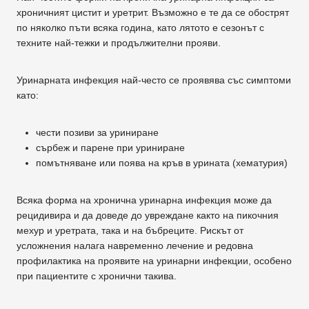
хроничният цистит и уретрит. Възможно е те да се обострят
по няколко пъти всяка година, като лятото е сезонът с
техните най-тежки и продължителни прояви.
Уринарната инфекция най-често се проявява със симптоми
като:
чести позиви за уриниране
сърбеж и парене при уриниране
помътняване или поява на кръв в урината (хематурия)
Всяка форма на хронична уринарна инфекция може да
рецидивира и да доведе до увреждане както на пикочния
мехур и уретрата, така и на бъбреците. Рискът от
усложнения налага навременно лечение и редовна
профилактика на проявите на уринарни инфекции, особено
при пациентите с хронични такива.