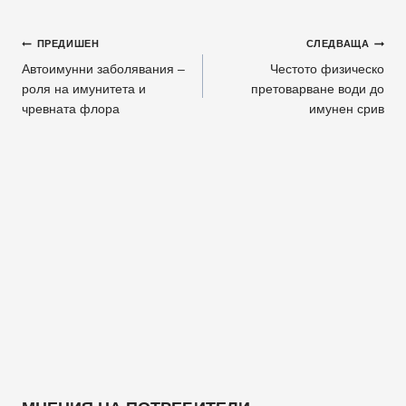
Навигация
ПРЕДИШЕН
СЛЕДВАЩА
Автоимунни заболявания –
Честото физическо
роля на имунитета и
претоварване води до
чревната флора
имунен срив