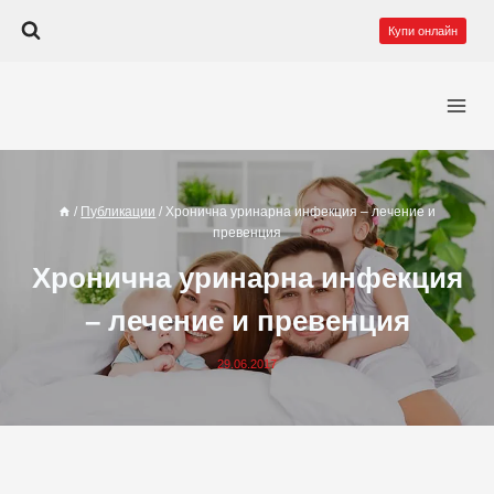
Към
Купи онлайн
съдържанието
/
Публикации
/
Хронична уринарна инфекция – лечение и
превенция
Хронична уринарна инфекция
– лечение и превенция
29.06.2017