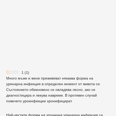
1
(
1
)
Много мъже и жени преживяват някаква форма на
уринарна инфекция в определен момент от живота си.
Състоянието обикновено се овладява лесно, ако се
диагностицира и лекува навреме. В противен случай
повечето уроинфекции хронифицират.
Най-честите форми на хронична уринарна инфекция са