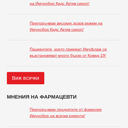
на Имунобор Кидс Актив сироп!
Препоръчвам високия дозов режим на
Имунобор Кидс Актив сироп!
Пациентите, които приемат Имуфлам се
възстановяват много бързо от Ковид-19!
Виж всички
МНЕНИЯ НА ФАРМАЦЕВТИ
Препоръчвам продуктите от фамилия
Имунобор на всички клиенти!