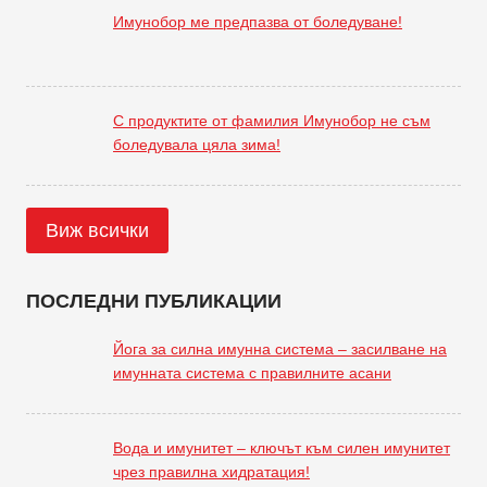
Имунобор ме предпазва от боледуване!
С продуктите от фамилия Имунобор не съм
боледувала цяла зима!
Виж всички
ПОСЛЕДНИ ПУБЛИКАЦИИ
Йога за силна имунна система – засилване на
имунната система с правилните асани
Вода и имунитет – ключът към силен имунитет
чрез правилна хидратация!