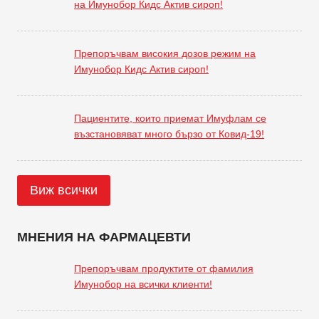
на Имунобор Кидс Актив сироп!
Препоръчвам високия дозов режим на
Имунобор Кидс Актив сироп!
Пациентите, които приемат Имуфлам се
възстановяват много бързо от Ковид-19!
Виж всички
МНЕНИЯ НА ФАРМАЦЕВТИ
Препоръчвам продуктите от фамилия
Имунобор на всички клиенти!