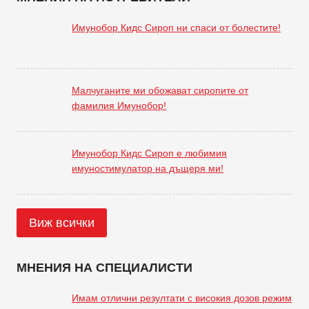
Имунобор Кидс Сироп ни спаси от болестите!
Малчуганите ми обожават сиропите от
фамилия Имунобор!
Имунобор Кидс Сироп е любимия
имуностимулатор на дъщеря ми!
Виж всички
МНЕНИЯ НА СПЕЦИАЛИСТИ
Имам отлични резултати с високия дозов режим