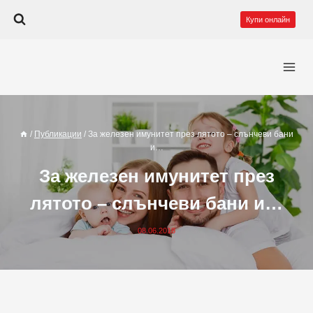
Към
Купи онлайн
съдържанието
/
Публикации
/
За железен имунитет през лятото – слънчеви бани
и…
За железен имунитет през
лятото – слънчеви бани и…
08.06.2018