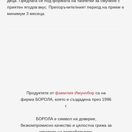
деца. Предлага се под формата на таблетки за смучене с
приятен ягодов вкус. Препоръчителният период на прием е
минимум 3 месеца.
Продуктите от
фамилия Имунобор
са на
фирма
БОРОЛА
, която е създадена през 1996
г.
БОРОЛА е символ на доверие,
безкомпромисно качество и цялостна грижа за
здравето на потребителите
.