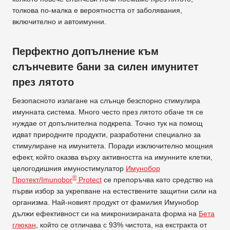
толкова по-малка е вероятността от заболявания,
включително и автоимунни.
Перфектно допълнение към
слънчевите бани за силен имунитет
през лятото
Безопасното излагане на слънце безспорно стимулира
имунната система. Много често през лятото обаче тя се
нуждае от допълнителна подкрепа. Точно тук на помощ
идват природните продукти, разработени специално за
стимулиране на имунитета. Поради изключително мощния
ефект, който оказва върху активността на имунните клетки,
целогодишния имуностимулатор
Имунобор
®
Протект/Imunobor
Protect
се препоръчва като средство на
първи избор за укрепване на естествените защитни сили на
организма. Най-новият продукт от фамилия Имунобор
дължи ефективност си на микронизираната форма на
Бета
глюкан
, който се отличава с 93% чистота, на екстракта от