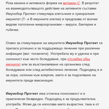
Роза канина и активната форма на
витамин С
. В резултат
на взаимодопълващото действие на активните съставки
Имунобор Протект стимулира клетъчния и хуморалния
имунитет (Т- и B имунните клетки) и предпазва от всички
видове патогенни микроорганизми – вируси, бактерии и
гъбички.
Освен за стимулиране на имунитета
Имунобор Протект
се
прилага успешно и за поддържащо лечение при различни
инфекции (вкл. тонзилити). Употребата му е удачна и при
склонност към често боледуване, при
отслабен общ
имунитет
или за възстановяване на организма след
боледуване или след антибиотично лечение. Подходящ е и
за хора, склонни към алергии, както и за подсилване на
имунитета преди ваксинация.
Имунобор Протект
има отлична поносимост и е
практически безвреден. Подходящ е за продължителна
употреба. Може да се използва както възрастни, така и от