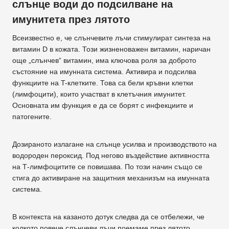
слънце води до подсилване на
имунитета през лятото
Всеизвестно е, че слънчевите лъчи стимулират синтеза на
витамин D в кожата. Този жизненоважен витамин, наричан
още „слънчев“ витамин, има ключова роля за доброто
състояние на имунната система. Активира и подсилва
функциите на T-клетките. Това са бели кръвни клетки
(лимфоцити), които участват в клетъчния имунитет.
Основната им функция е да се борят с инфекциите и
патогените.
Дозираното излагане на слънце усилва и производството на
водороден пероксид. Под негово въздействие активността
на Т-лимфоцитите се повишава. По този начин също се
стига до активиране на защитния механизъм на имунната
система.
В контекста на казаното дотук следва да се отбележи, че
колкото повече слънчеви лъчи поемаме през лятото,