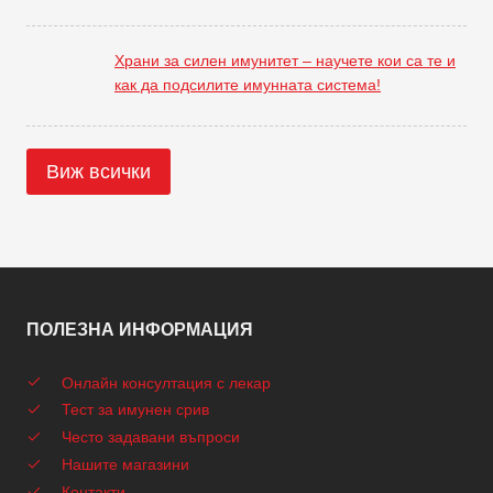
Храни за силен имунитет – научете кои са те и
как да подсилите имунната система!
Виж всички
ПОЛЕЗНА ИНФОРМАЦИЯ
Онлайн консултация с лекар
Тест за имунен срив
Често задавани въпроси
Нашите магазини
Контакти