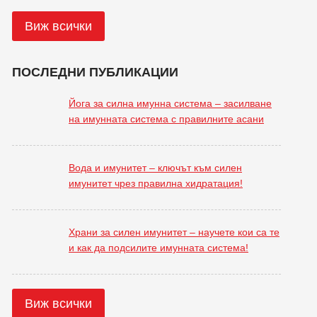
Виж всички
ПОСЛЕДНИ ПУБЛИКАЦИИ
Йога за силна имунна система – засилване
на имунната система с правилните асани
Вода и имунитет – ключът към силен
имунитет чрез правилна хидратация!
Храни за силен имунитет – научете кои са те
и как да подсилите имунната система!
Виж всички