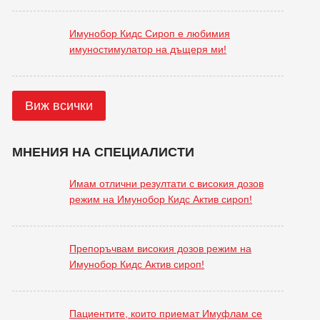
Имунобор Кидс Сироп е любимия
имуностимулатор на дъщеря ми!
Виж всички
МНЕНИЯ НА СПЕЦИАЛИСТИ
Имам отлични резултати с високия дозов
режим на Имунобор Кидс Актив сироп!
Препоръчвам високия дозов режим на
Имунобор Кидс Актив сироп!
Пациентите, които приемат Имуфлам се