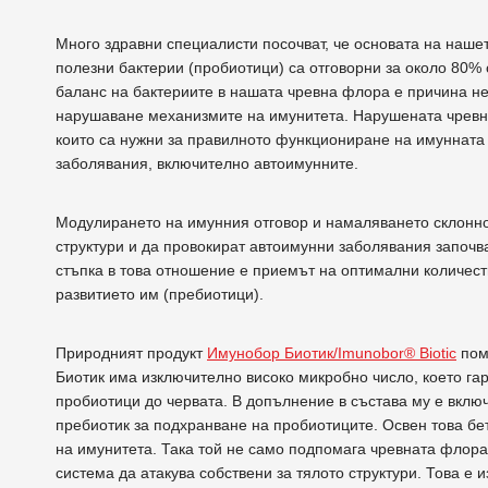
Много здравни специалисти посочват, че основата на нашет
полезни бактерии (пробиотици) са отговорни за около 80%
баланс на бактериите в нашата чревна флора е причина не
нарушаване механизмите на имунитета. Нарушената чревн
които са нужни за правилното функциониране на имунната
заболявания, включително автоимунните.
Модулирането на имунния отговор и намаляването склонно
структури и да провокират автоимунни заболявания започв
стъпка в това отношение е приемът на оптимални количест
развитието им (пребиотици).
Природният продукт
Имунобор Биотик/Imunobor® Biotic
пом
Биотик има изключително високо микробно число, което га
пробиотици до червата. В допълнение в състава му е включ
пребиотик за подхранване на пробиотиците. Освен това бе
на имунитета. Така той не само подпомага чревната флора
система да атакува собствени за тялото структури. Това е