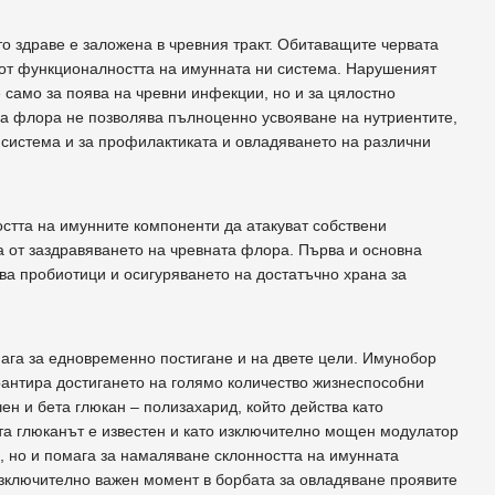
о здраве е заложена в чревния тракт. Обитаващите червата
 от функционалността на имунната ни система. Нарушеният
 само за поява на чревни инфекции, но и за цялостно
а флора не позволява пълноценно усвояване на нутриентите,
 система и за профилактиката и овладяването на различни
стта на имунните компоненти да атакуват собствени
а от заздравяването на чревната флора. Първа и основна
ва пробиотици и осигуряването на достатъчно храна за
ага за едновременно постигане и на двете цели. Имунобор
рантира достигането на голямо количество жизнеспособни
ен и бета глюкан – полизахарид, който действа като
та глюканът е известен и като изключително мощен модулатор
, но и помага за намаляване склонността на имунната
 изключително важен момент в борбата за овладяване проявите