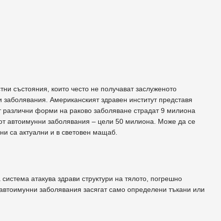
тни състояния, които често не получават заслуженото
ни заболявания. Американският здравен институт представя
от различни форми на раково заболяване страдат 9 милиона
от автоимунни заболявания – цели 50 милиона. Може да се
ни са актуални и в световен мащаб.
 система атакува здрави структури на тялото, погрешно
и автоимунни заболявания засягат само определени тъкани или