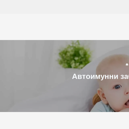
Към
съдържанието
Автоимунни за