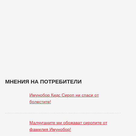
МНЕНИЯ НА ПОТРЕБИТЕЛИ
Имунобор Кидс Сироп ни спаси от
болестите!
Малчуганите ми обожават сиропите от
фамилия Имунобор!