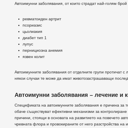
Автоимунни заболявания, от които страдат най-голям брой х
ревматоиден артрит
псориазис
цьолиакия
диабет тип 1
лупус
пернициозна анемия
язвен колит
Автоимунните заболявания от отделните групи протичат с 
някои случаи те може да имат животозастрашаващи послед
Автоимунни заболявания – лечение и к
Спецификата на автоимунните заболявания е причина за то
обаче съществуват ефективни механизми за контролиране 
причини, стоящи в основата на развитието на повечето ав
чревната флора и провокираните от него разстройства на 