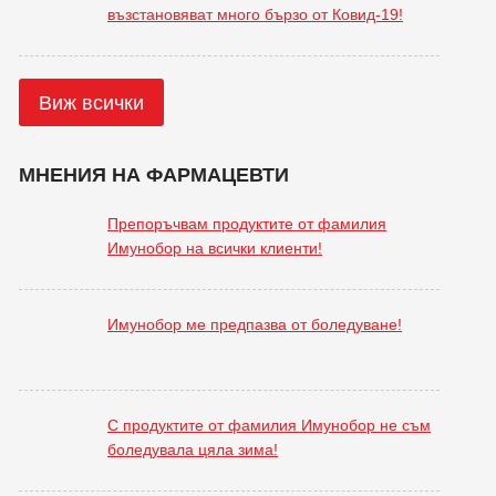
възстановяват много бързо от Ковид-19!
Виж всички
МНЕНИЯ НА ФАРМАЦЕВТИ
Препоръчвам продуктите от фамилия
Имунобор на всички клиенти!
Имунобор ме предпазва от боледуване!
С продуктите от фамилия Имунобор не съм
боледувала цяла зима!