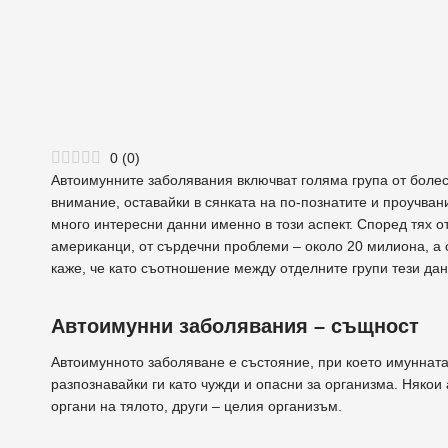
0
(
0
)
Автоимунните заболявания включват голяма група от болес
внимание, оставайки в сянката на по-познатите и проучва
много интересни данни именно в този аспект. Според тях 
американци, от сърдечни проблеми – около 20 милиона, а 
каже, че като съотношение между отделните групи тези дан
Автоимунни заболявания – същност
Автоимунното заболяване е състояние, при което имунната
разпознавайки ги като чужди и опасни за организма. Няко
органи на тялото, други – целия организъм.