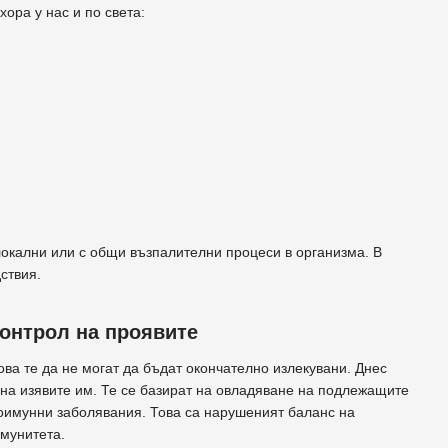
ора у нас и по света:
локални или с общи възпалителни процеси в организма. В
ствия.
онтрол на проявите
ва те да не могат да бъдат окончателно излекувани. Днес
на изявите им. Те се базират на овладяване на подлежащите
тоимунни заболявания. Това са нарушеният баланс на
имунитета.