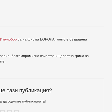
 Имунобор
са на фирма
БОРОЛА
, която е създадена
ерие, безкомпромисно качество и цялостна грижа за
ите
.
ше тази публикация?
за да оцените публикацията!