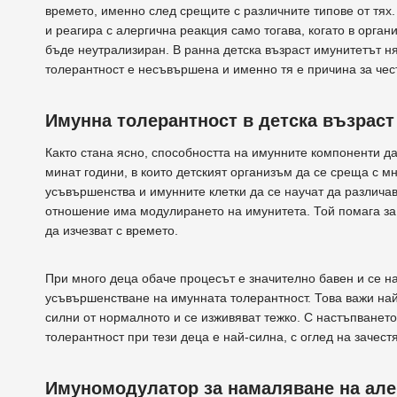
времето, именно след срещите с различните типове от тях
и реагира с алергична реакция само тогава, когато в орга
бъде неутрализиран. В ранна детска възраст имунитетът ня
толерантност е несъвършена и именно тя е причина за чес
Имунна толерантност в детска възраст
Както стана ясно, способността на имунните компоненти д
минат години, в които детският организъм да се среща с м
усъвършенства и имунните клетки да се научат да различав
отношение има модулирането на имунитета. Той помага за 
да изчезват с времето.
При много деца обаче процесът е значително бавен и се 
усъвършенстване на имунната толерантност. Това важи най-
силни от нормалното и се изживяват тежко. С настъпванет
толерантност при тези деца е най-силна, с оглед на зачес
Имуномодулатор за намаляване на але