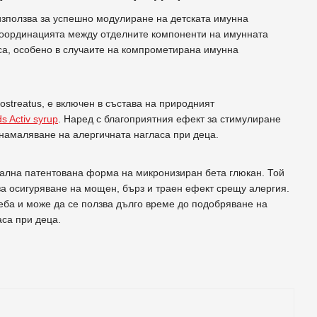
използва за успешно модулиране на детската имунна
 координацията между отделните компоненти на имунната
са, особено в случаите на компрометирана имунна
 ostreatus, е включен в състава на природният
 Activ syrup
. Наред с благоприятния ефект за стимулиране
 намаляване на алергичната нагласа при деца.
иална патентована форма на микронизиран бета глюкан. Той
за осигуряване на мощен, бърз и траен ефект срещу алергия.
еба и може да се ползва дълго време до подобряване на
са при деца.