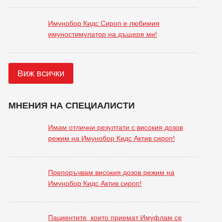
Имунобор Кидс Сироп е любимия
имуностимулатор на дъщеря ми!
Виж всички
МНЕНИЯ НА СПЕЦИАЛИСТИ
Имам отлични резултати с високия дозов
режим на Имунобор Кидс Актив сироп!
Препоръчвам високия дозов режим на
Имунобор Кидс Актив сироп!
Пациентите, които приемат Имуфлам се