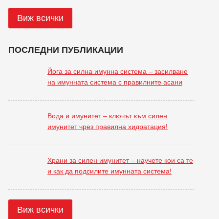
Виж всички
ПОСЛЕДНИ ПУБЛИКАЦИИ
Йога за силна имунна система – засилване
на имунната система с правилните асани
Вода и имунитет – ключът към силен
имунитет чрез правилна хидратация!
Храни за силен имунитет – научете кои са те
и как да подсилите имунната система!
Виж всички