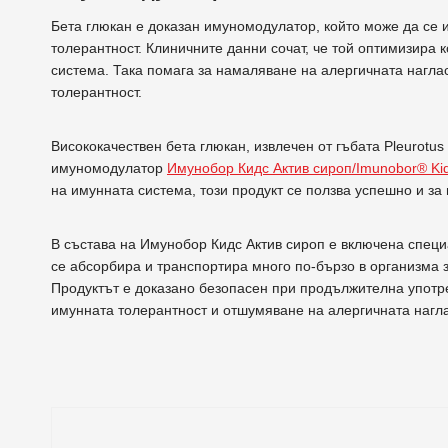
Бета глюкан е доказан имуномодулатор, който може да се 
толерантност. Клиничните данни сочат, че той оптимизира
система. Така помага за намаляване на алергичната нагла
толерантност.
Висококачествен бета глюкан, извлечен от гъбата Pleurotus
имуномодулатор
Имунобор Кидс Актив сироп/Imunobor® Kids
на имунната система, този продукт се ползва успешно и за
В състава на Имунобор Кидс Актив сироп е включена спец
се абсорбира и транспортира много по-бързо в организма 
Продуктът е доказано безопасен при продължителна употр
имунната толерантност и отшумяване на алергичната нагла