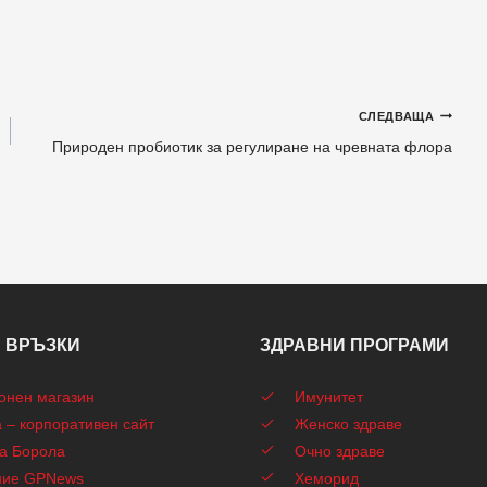
СЛЕДВАЩА
Природен пробиотик за регулиране на чревната флора
 ВРЪЗКИ
ЗДРАВНИ ПРОГРАМИ
онен магазин
Имунитет
 – корпоративен сайт
Женско здраве
а Борола
Очно здраве
ние GPNews
Хеморид