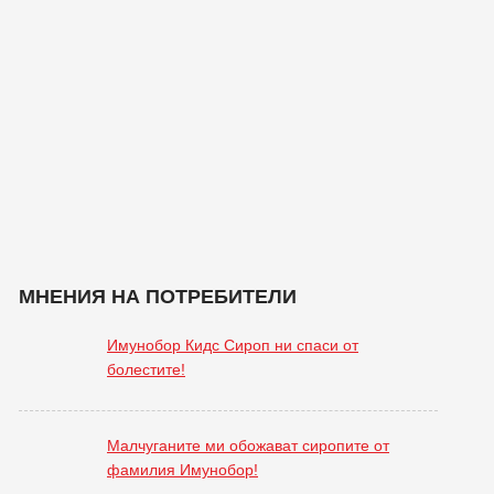
МНЕНИЯ НА ПОТРЕБИТЕЛИ
Имунобор Кидс Сироп ни спаси от
болестите!
Малчуганите ми обожават сиропите от
фамилия Имунобор!