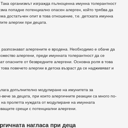
. Така организмът изгражда пълноценна имунна толерантност
низма попадне потенциално опасен алерген, който трябва да
ма достатъчен опит в това отношение, т.е. детската имунна
тите алергии при децата.
а разпознават алергените е вродена. Необходимо е обаче да
ножество алергени, преди имунната толерантност да се
ат опасните от безвредните алергени. Основна роля в това
това повечето алергии в детска възраст да се надживяват и
налага допълнително модулиране на имунитета за
вече за децата, при които алергичните реакции са много по-
о на пролетта нуждата от модулиране на имунната
тяващите срещи с потенциални алергени.
ргичната нагласа при деца