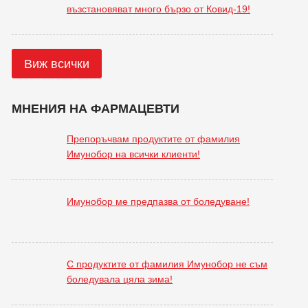
възстановяват много бързо от Ковид-19!
Виж всички
МНЕНИЯ НА ФАРМАЦЕВТИ
Препоръчвам продуктите от фамилия
Имунобор на всички клиенти!
Имунобор ме предпазва от боледуване!
С продуктите от фамилия Имунобор не съм
боледувала цяла зима!