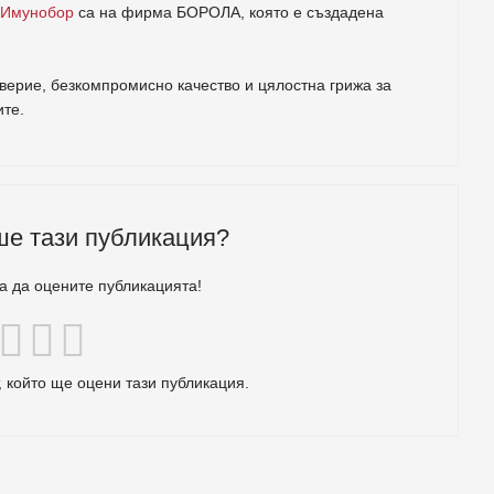
 Имунобор
са на фирма
БОРОЛА
, която е създадена
ерие, безкомпромисно качество и цялостна грижа за
ите
.
ше тази публикация?
за да оцените публикацията!
 който ще оцени тази публикация.