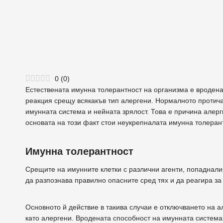
0
(
0
)
Естествената имунна толерантност на организма е вроден
реакция срещу всякакъв тип алергени. Нормалното протича
имунната система и нейната зрялост. Това е причина алерг
основата на този факт стои неукрепналата имунна толеран
Имунна толерантност
Срещите на имунните клетки с различни агенти, попаднали 
да разпознава правилно опасните сред тях и да реагира за
Основното й действие в такива случаи е отключването на а
като алергени. Вродената способност на имунната система