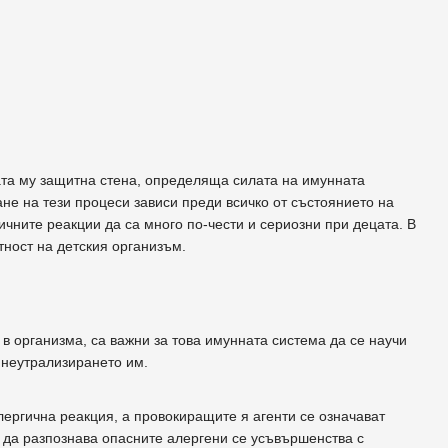
ата му защитна стена, определяща силата на имунната
не на тези процеси зависи преди всичко от състоянието на
ичните реакции да са много по-чести и сериозни при децата. В
тност на детския организъм.
в организма, са важни за това имунната система да се научи
 неутрализирането им.
лергична реакция, а провокиращите я агенти се означават
 да разпознава опасните алергени се усъвършенства с