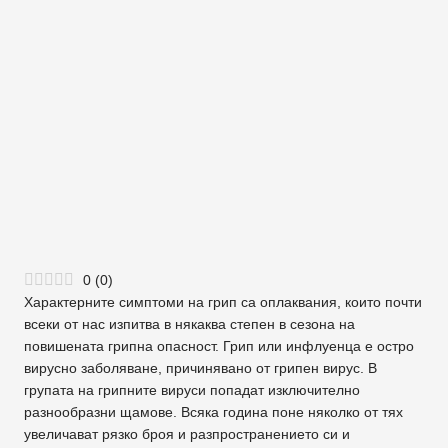
0
(
0
)
Характерните симптоми на грип са оплаквания, които почти
всеки от нас изпитва в някаква степен в сезона на
повишената грипна опасност. Грип или инфлуенца е остро
вирусно заболяване, причинявано от грипен вирус. В
групата на грипните вируси попадат изключително
разнообразни щамове. Всяка година поне няколко от тях
увеличават рязко броя и разпространението си и