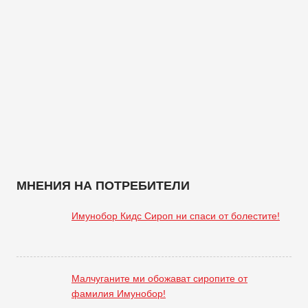
МНЕНИЯ НА ПОТРЕБИТЕЛИ
Имунобор Кидс Сироп ни спаси от болестите!
Малчуганите ми обожават сиропите от
фамилия Имунобор!