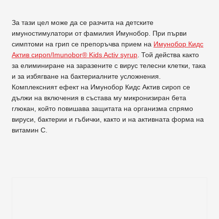
За тази цел може да се разчита на детските
имуностимулатори от фамилия Имунобор. При първи
симптоми на грип се препоръчва прием на
Имунобор Кидс
Актив сироп/Imunobor® Kids Activ syrup
. Той действа както
за елиминиране на заразените с вирус телесни клетки, така
и за избягване на бактериалните усложнения.
Комплексният ефект на Имунобор Кидс Актив сироп се
дължи на включения в състава му микронизиран бета
глюкан, който повишава защитата на организма спрямо
вируси, бактерии и гъбички, както и на активната форма на
витамин С.