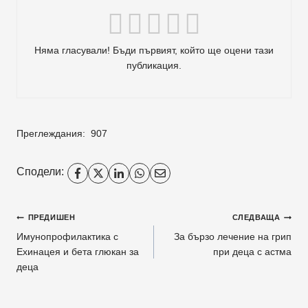
Няма гласували! Бъди първият, който ще оцени тази
публикация.
Преглеждания:
907
Сподели:
Навигация
ПРЕДИШЕН
СЛЕДВАЩА
Имунопрофилактика с
За бързо лечение на грип
Ехинацея и бета глюкан за
при деца с астма
деца