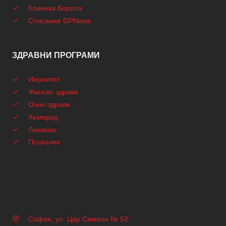
Клиника Борола
Списание GPNews
ЗДРАВНИ ПРОГРАМИ
Имунитет
Женско здраве
Очно здраве
Хеморид
Лекзема
Псоралек
София, ул. Цар Симеон № 52