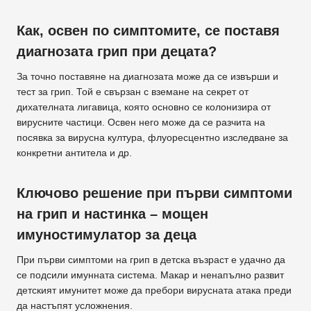
Как, освен по симптомите, се поставя
диагнозата грип при децата?
За точно поставяне на диагнозата може да се извърши и
тест за грип. Той е свързан с вземане на секрет от
дихателната лигавица, която основно се колонизира от
вирусните частици. Освен него може да се разчита на
посявка за вирусна култура, флуоресцентно изследване за
конкретни антитела и др.
Ключово решение при първи симптоми
на грип и настинка – мощен
имуностимулатор за деца
При първи симптоми на грип в детска възраст е удачно да
се подсили имунната система. Макар и ненапълно развит
детският имунитет може да пребори вирусната атака преди
да настъпят усложнения.