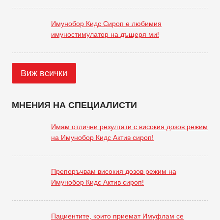
Имунобор Кидс Сироп е любимия
имуностимулатор на дъщеря ми!
Виж всички
МНЕНИЯ НА СПЕЦИАЛИСТИ
Имам отлични резултати с високия дозов режим
на Имунобор Кидс Актив сироп!
Препоръчвам високия дозов режим на
Имунобор Кидс Актив сироп!
Пациентите, които приемат Имуфлам се