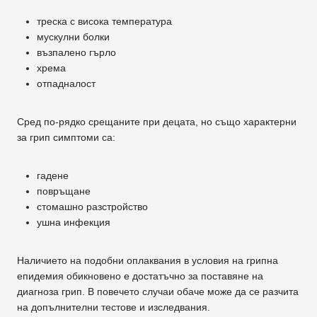
треска с висока температура
мускулни болки
възпалено гърло
хрема
отпадналост
Сред по-рядко срещаните при децата, но също характерни
за грип симптоми са:
гадене
повръщане
стомашно разстройство
ушна инфекция
Наличието на подобни оплаквания в условия на грипна
епидемия обикновено е достатъчно за поставяне на
диагноза грип. В повечето случаи обаче може да се разчита
на допълнителни тестове и изследвания.