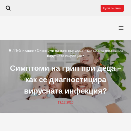
Към
Купи онлайн
съдържанието
/
Публикации
/
Симптоми на грип при деца – как се диагностицира
вирусната инфекция?
Симптоми на грип при деца –
как се диагностицира
вирусната инфекция?
19.12.2016