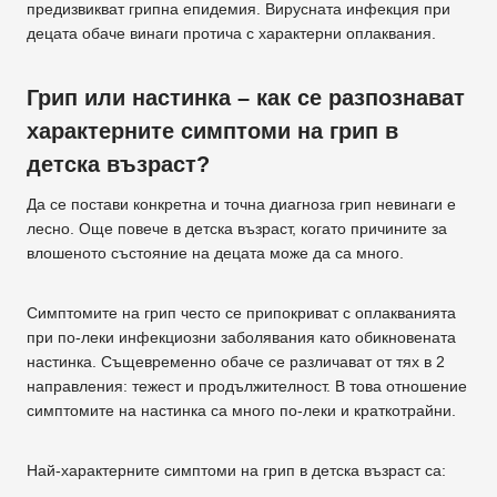
предизвикват грипна епидемия. Вирусната инфекция при
децата обаче винаги протича с характерни оплаквания.
Грип или настинка – как се разпознават
характерните симптоми на грип в
детска възраст?
Да се постави конкретна и точна диагноза грип невинаги е
лесно. Още повече в детска възраст, когато причините за
влошеното състояние на децата може да са много.
Симптомите на грип често се припокриват с оплакванията
при по-леки инфекциозни заболявания като обикновената
настинка. Същевременно обаче се различават от тях в 2
направления: тежест и продължителност. В това отношение
симптомите на настинка са много по-леки и краткотрайни.
Най-характерните симптоми на грип в детска възраст са: