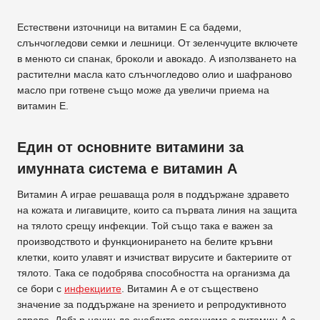
Естествени източници на витамин Е са бадеми,
слънчогледови семки и лешници. От зеленчуците включете
в менюто си спанак, броколи и авокадо. А използването на
растителни масла като слънчогледово олио и шафраново
масло при готвене също може да увеличи приема на
витамин Е.
Един от основните витамини за
имунната система е витамин А
Витамин А играе решаваща роля в поддържане здравето
на кожата и лигавиците, които са първата линия на защита
на тялото срещу инфекции. Той също така е важен за
производството и функционирането на белите кръвни
клетки, които улавят и изчистват вирусите и бактериите от
тялото. Така се подобрява способността на организма да
се бори с
инфекциите
. Витамин А е от съществено
значение за поддържане на зрението и репродуктивното
здраве. Добър начин да снабдите организма с витамин А е