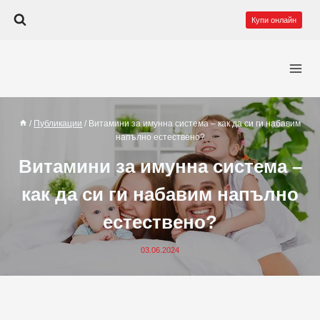
Към
Купи онлайн
съдържанието
/
Публикации
/
Витамини за имунна система – как да си ги набавим
напълно естествено?
Витамини за имунна система –
как да си ги набавим напълно
естествено?
03.06.2024