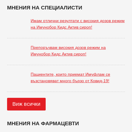
МНЕНИЯ НА СПЕЦИАЛИСТИ
Имам отлични резултати с високия дозов режим
на Имунобор Кидс Актив сироп!
Препоръчвам високия дозов режим на
Имунобор Кидс Актив сироп!
Пациентите, които приемат Имуфлам се
възстановяват много бързо от Ковид-19!
Виж всички
МНЕНИЯ НА ФАРМАЦЕВТИ