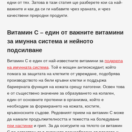
едни от тях. Затова в тази статия ще разберете кои са най-
важните и как да си ги набавите чрез храната, и чрез
качествени природни продукти.
Витамин C – един от важните витамини
за имунна система и нейното
подсилване
Витамин С е един от най-известните витамини за
подкрепа
на имунната система
. Той е мощен антиоксидант, който
помага за защитата на клетките от увреждане, подобрява
производството на бели кръвни клетки и поддържа
бариерната функция на кожата срещу патогени. Освен това
е от съществено значение за образуването на колаген,
един от основните протеини в организма, който е
необходим за формирането на кожата, костите,
кръвоносните съдове. Редовният прием на витамин С може
да намали продължителността и тежестта на боледуване
при настинки
и грип. За да осигурите на тялото си витамин
С по естествен път, включете разнообразие от плодове и