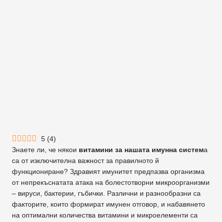
5
(
4
)
Знаете ли, че някои
витамини за нашата имунна систем
а
са от изключителна важност за правилното й
функциониране? Здравият имунитет предпазва организма
от непрекъснатата атака на болестотворни микроорганизми
– вируси, бактерии, гъбички. Различни и разнообразни са
факторите, които формират имунен отговор, и набавянето
на оптимални количества витамини и микроелементи са