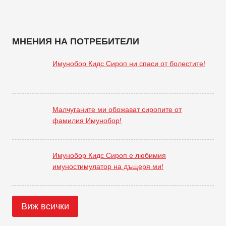
МНЕНИЯ НА ПОТРЕБИТЕЛИ
Имунобор Кидс Сироп ни спаси от болестите!
Малчуганите ми обожават сиропите от
фамилия Имунобор!
Имунобор Кидс Сироп е любимия
имуностимулатор на дъщеря ми!
Виж всички