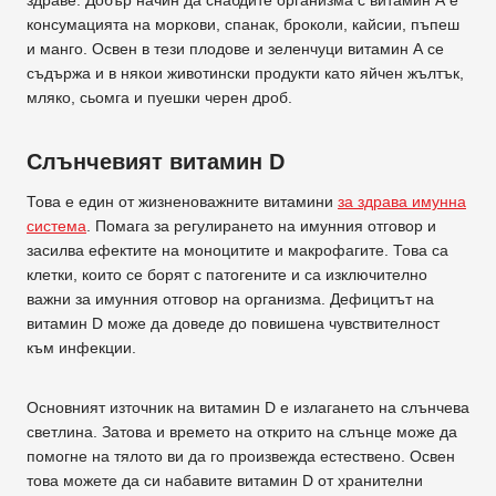
консумацията на моркови, спанак, броколи, кайсии, пъпеш
и манго. Освен в тези плодове и зеленчуци витамин А се
съдържа и в някои животински продукти като яйчен жълтък,
мляко, сьомга и пуешки черен дроб.
Слънчевият витамин D
Това е един от жизненоважните витамини
за здрава имунна
система
. Помага за регулирането на имунния отговор и
засилва ефектите на моноцитите и макрофагите. Това са
клетки, които се борят с патогените и са изключително
важни за имунния отговор на организма. Дефицитът на
витамин D може да доведе до повишена чувствителност
към инфекции.
Основният източник на витамин D е излагането на слънчева
светлина. Затова и времето на открито на слънце може да
помогне на тялото ви да го произвежда естествено. Освен
това можете да си набавите витамин D от хранителни