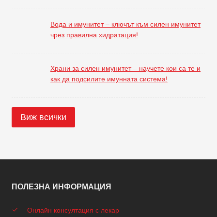
Вода и имунитет – ключът към силен имунитет
чрез правилна хидратация!
Храни за силен имунитет – научете кои са те и
как да подсилите имунната система!
Виж всички
ПОЛЕЗНА ИНФОРМАЦИЯ
Онлайн консултация с лекар