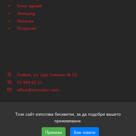
Очно здраве
Хеморид
Лекзема
Псоралек
София, ул. Цар Симеон № 52
02 983 62 11
office@imunobor.com
Този сайт използва бисквитки, за да подобри вашето
Copyright © 2026 Имунобор | Всички права запазени | Уеб
преживяване.
дизайн и SEO от Трибест
Приемам
Виж повече