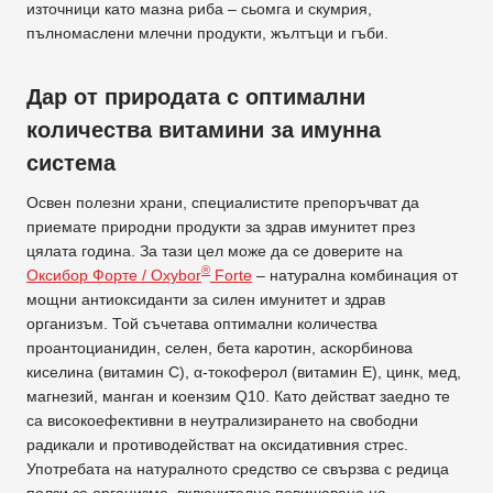
източници като мазна риба – сьомга и скумрия,
пълномаслени млечни продукти, жълтъци и гъби.
Дар от природата с оптимални
количества витамини за имунна
система
Освен полезни храни, специалистите препоръчват да
приемате природни продукти за здрав имунитет през
цялата година. За тази цел може да се доверите на
®
Оксибор Форте / Oxybor
Forte
– натурална комбинация от
мощни антиоксиданти за силен имунитет и здрав
организъм. Той съчетава оптимални количества
проантоцианидин, селен, бета каротин, аскорбинова
киселина (витамин C), α-токоферол (витамин Е), цинк, мед,
магнезий, манган и коензим Q10. Като действат заедно те
са високоефективни в неутрализирането на свободни
радикали и противодействат на оксидативния стрес.
Употребата на натуралното средство се свързва с редица
ползи за организма, включително повишаване на