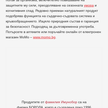
защитните му сили, преодоляване на сезонната
умора
и
когнитивния спад. Редовно приеман натуралният продукт
подобрява функцията на сърдечно-съдовата система и
кръвообращението. Изцяло природния състав е гаранция
за безопасност. Подходящ за дълговременна употреба.
Потърсете в аптеките или поръчайте онлайн от електронен
магазин МоМо –
www.momo.bg
.
Продуктите от
фамилия Имунобор
са на
фирма
БОРОЛА
, която е създадена през 1996