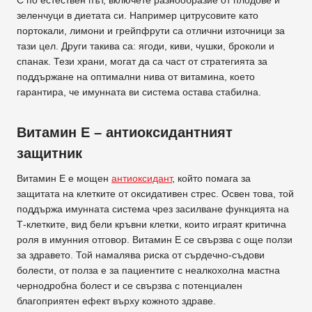
зеленчуци в диетата си. Например цитрусовите като
портокали, лимони и грейпфрути са отлични източници за
тази цел. Други такива са: ягоди, киви, чушки, броколи и
спанак. Тези храни, могат да са част от стратегията за
поддържане на оптимални нива от витамина, което
гарантира, че имунната ви система остава стабилна.
Витамин Е – антиоксидантният
защитник
Витамин E е мощен
антиоксидант
, който помага за
защитата на клетките от оксидативен стрес. Освен това, той
поддържа имунната система чрез засилване функцията на
Т-клетките, вид бели кръвни клетки, които играят критична
роля в имунния отговор. Витамин Е се свързва с още ползи
за здравето. Той намалява риска от сърдечно-съдови
болести, от полза е за пациентите с неалкохолна мастна
чернодробна болест и се свързва с потенциален
благоприятен ефект върху кожното здраве.