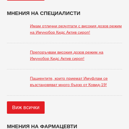
МНЕНИЯ НА СПЕЦИАЛИСТИ
Имам отлични резултати с високия дозов режим
на Имунобор Кидс Актив сироп!
Препоръчвам високия дозов режим на
Имунобор Кидс Актив сироп!
Пациентите, които приемат Имуфлам се
възстановяват много бързо от Ковид-19!
Виж всички
МНЕНИЯ НА ФАРМАЦЕВТИ