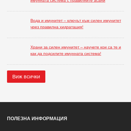
имунната система с правилните асани
Вода и имунитет – ключът към силен имунитет
чрез правилна хидратация!
Храни за силен имунитет – научете кои са те и
как да подсилите имунната система!
Виж всички
ПОЛЕЗНА ИНФОРМАЦИЯ