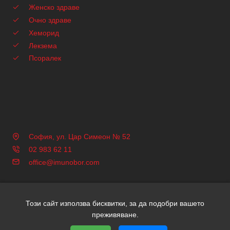
Женско здраве
Очно здраве
Хеморид
Лекзема
Псоралек
София, ул. Цар Симеон № 52
02 983 62 11
office@imunobor.com
Този сайт използва бисквитки, за да подобри вашето
Copyright © 2026 Имунобор | Всички права запазени | Уеб
преживяване.
дизайн и SEO от Трибест