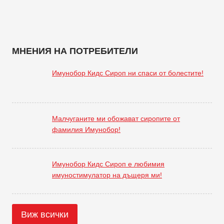
МНЕНИЯ НА ПОТРЕБИТЕЛИ
Имунобор Кидс Сироп ни спаси от болестите!
Малчуганите ми обожават сиропите от
фамилия Имунобор!
Имунобор Кидс Сироп е любимия
имуностимулатор на дъщеря ми!
Виж всички