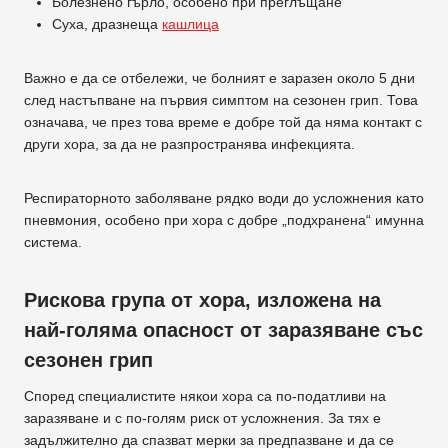
Болезнено гърло, особено при преглъщане
Суха, дразнеща
кашлица
Важно е да се отбележи, че болният е заразен около 5 дни
след настъпване на първия симптом на сезонен грип. Това
означава, че през това време е добре той да няма контакт с
други хора, за да не разпространява инфекцията.
Респираторното заболяване рядко води до усложнения като
пневмония, особено при хора с добре „подхранена“ имунна
система.
Рискова група от хора, изложена на
най-голяма опасност от заразяване със
сезонен грип
Според специалистите някои хора са по-податливи на
заразяване и с по-голям риск от усложнения. За тях е
задължително да спазват мерки за предпазване и да се