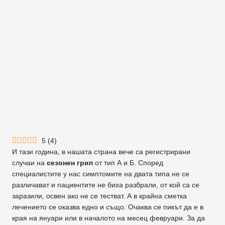
5
(
4
)
И тази година, в нашата страна вече са регистрирани
случаи на
сезонен грип
от тип А и Б. Според
специалистите у нас симптомите на двата типа не се
различават и пациентите не биха разбрали, от кой са се
заразили, освен ако не се тестват. А в крайна сметка
лечението се оказва едно и също. Очаква се пикът да е в
края на януари или в началото на месец февруари. За да