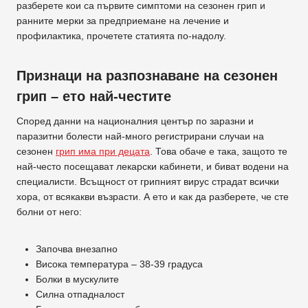
разберете кои са първите симптоми на сезонен грип и
ранните мерки за предприемане на лечение и
профилактика, прочетете статията по-надолу.
Признаци на разпознаване на сезонен
грип – ето най-честите
Според данни на националния център по заразни и
паразитни болести най-много регистрирани случаи на
сезонен
грип има при децата
. Това обаче е така, защото те
най-често посещават лекарски кабинети, и биват водени на
специалисти. Всъщност от грипният вирус страдат всички
хора, от всякакви възрасти. А ето и как да разберете, че сте
болни от него:
Започва внезапно
Висока температура – 38-39 градуса
Болки в мускулите
Силна отпадналост