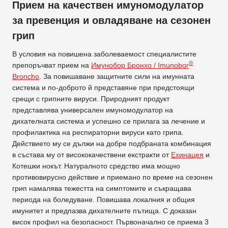
Прием на качествен имуномодулатор
за превенция и овладяване на сезонен
грип
В условия на повишена заболеваемост специалистите
®
препоръчват прием на
Имунобор Бронхо / Imunobor
Broncho
. За повишаване защитните сили на имунната
система и по-доброто й представяне при предстоящи
срещи с грипните вируси. Природният продукт
представлява универсален имуномодулатор на
дихателната система и успешно се прилага за лечение и
профилактика на респираторни вируси като грипа.
Действието му се дължи на добре подбраната комбинация
в състава му от висококачествени екстракти от
Ехинацея
и
Котешки нокът. Натуралното средство има мощно
противовирусно действие и приемано по време на сезонен
грип намалява тежестта на симптомите и съкращава
периода на боледуване. Повишава локалния и общия
имунитет и предпазва дихателните пътища. С доказан
висок профил на безопасност. Първоначално се приема 3