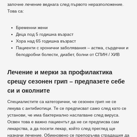
започне лечение веднага след първото неразположение.
Това са:
Бременни жени
Деца под 5 годишна възраст
Хора над 65 годишна възраст
Пациенти с хронични заболявания – астма, сърдечни и
белодробни болести, диабет, болни от СПИН / ХИВ
Лечение и мерки за профилактика
срещу сезонен грип – предпазете себе
си и околните
Специалистите са категорични, че сезонен грип не се
лекува с антибиотици. Те се предписват само след като се
установи, че има бактериално наслагване след вируса.
Освен това е важно пациентът да не си предписва сам
лекарства, а да посети лекар, който след преглед ще
назначи лечение. Обикновено се препоръчва страдащия да