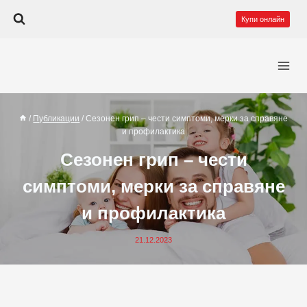
Към
Купи онлайн
съдържанието
/
Публикации
/
Сезонен грип – чести симптоми, мерки за справяне
и профилактика
Сезонен грип – чести
симптоми, мерки за справяне
и профилактика
21.12.2023