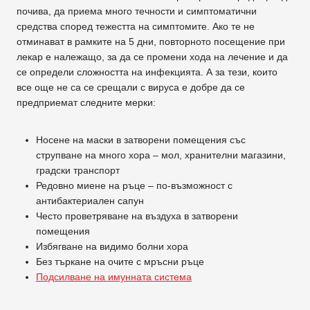
почива, да приема много течности и симптоматични
средства според тежестта на симптомите. Ако те не
отминават в рамките на 5 дни, повторното посещение при
лекар е належащо, за да се промени хода на лечение и да
се определи сложността на инфекцията. А за тези, които
все още не са се срещали с вируса е добре да се
предприемат следните мерки:
Носене на маски в затворени помещения със
струпване на много хора – мол, хранителни магазини,
градски транспорт
Редовно миене на ръце – по-възможност с
антибактериален сапун
Често проветряване на въздуха в затворени
помещения
Избягване на видимо болни хора
Без търкане на очите с мръсни ръце
Подсилване на имунната система