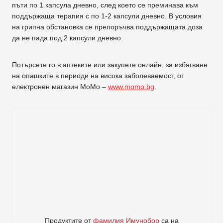
пъти по 1 капсула дневно, след което се преминава към
поддържаща терапия с по 1-2 капсули дневно. В условия
на грипна обстановка се препоръчва поддържащата доза
да не пада под 2 капсули дневно.
Потърсете го в аптеките или закупете онлайн, за избягване
на опашките в периоди на висока заболеваемост, от
електронен магазин МоМо –
www.momo.bg
.
Продуктите от
фамилия Имунобор
са на