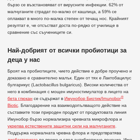
бързо се възстановяват от вирусните инфекции. 62% от
малчуганите страдат по-малко от кашлица, а 59% се
оплакват в много по-малка степен от течащ нос. Крайният
резултат е, че отсъстват доста по-рядко от училище в
сравнение със съучениците си.
Най-добрият от всички пробиотици за
деца у нас
Броят на пробиотиците, чието действие е добре проучено и
доказано е сравнително малък. Един от тях е Лактобацилус
булгарикус (Lactobacillus bulgaricus). Високи количества от
него в комбинация с мощен имуностимулатор в лицето на
®
бета глюкан
се съдържат в
Имунобор Биотик/Imunobor
Biotic
. Благодарение на взаимодопълващото действие на
съставките този природен продукт от продуктовата линия
Имунобор бързо нормализира чревната микрофлора и
укрепва естествените защитни сили на малчуганите
.
Поддържа нормалната чревна флора и предотвратява
дисбактериоза
по време и след антибиотично лечение. Има