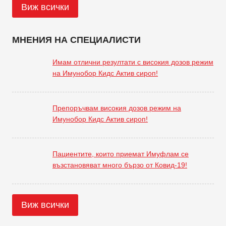
Виж всички
МНЕНИЯ НА СПЕЦИАЛИСТИ
Имам отлични резултати с високия дозов режим
на Имунобор Кидс Актив сироп!
Препоръчвам високия дозов режим на
Имунобор Кидс Актив сироп!
Пациентите, които приемат Имуфлам се
възстановяват много бързо от Ковид-19!
Виж всички