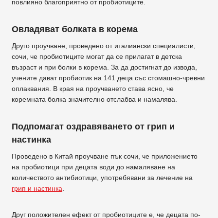
повлияно благоприятно от пробиотиците.
Овладяват болката в корема
Друго проучване, проведено от италиански специалисти,
сочи, че пробиотиците могат да се прилагат в детска
възраст и при болки в корема. За да достигнат до извода,
учените дават пробиотик на 141 деца със стомашно-чревни
оплаквания. В края на проучването става ясно, че
коремната болка значително отслабва и намалява.
Подпомагат оздравяването от грип и
настинка
Проведено в Китай проучване пък сочи, че приложението
на пробиотици при децата води до намаляване на
количеството антибиотици, употребявани за лечение на
грип и настинка
.
Друг положителен ефект от пробиотиците е, че децата по-