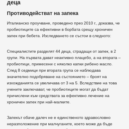
деца
Противодействат на запека
Италианско проучване, проведено през 2010 г., доказва, че
пробиотиците са ефективни в борбата срещу хроничен
запек при бебета. Изследването се състои в следното:
Специалистите разделят 44 деца, страдащи от запек, в 2
групи. На първата дават неактивно плацебо, а на втората –
пробиотици, примесени с няколко капки рибено масло.
След 8 седмици при втората група се наблюдава
значително подобряване на състоянието – броят на
изхожданията се увеличава от 3 на 5. Вследствие на това
учените заключават, че пробиотиците могат да бъдат
причислени към средствата за ефективно лечение на
хроничен запек при най-малките.
Запекът обаче далеч не е единственото здравословно
неразположение при малчуганите, което може да бъде