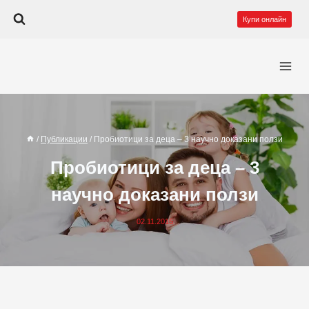
Към
Купи онлайн
съдържанието
/
Публикации
/
Пробиотици за деца – 3 научно доказани ползи
Пробиотици за деца – 3
научно доказани ползи
02.11.2015