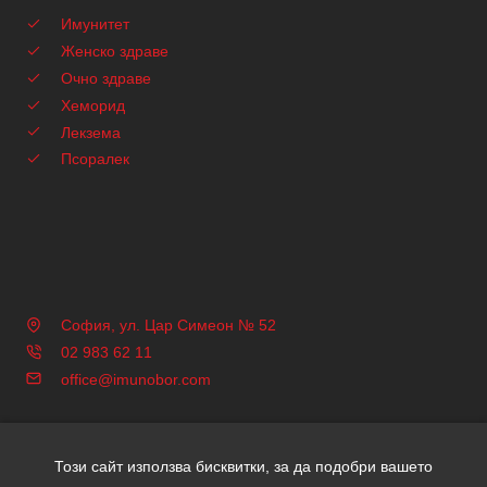
Имунитет
Женско здраве
Очно здраве
Хеморид
Лекзема
Псоралек
София, ул. Цар Симеон № 52
02 983 62 11
office@imunobor.com
Този сайт използва бисквитки, за да подобри вашето
Copyright © 2026 Имунобор | Всички права запазени | Уеб