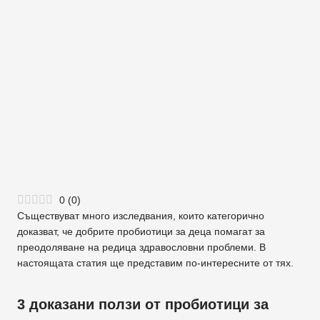
0
(
0
)
Съществуват много изследвания, които категорично
доказват, че добрите пробиотици за деца помагат за
преодоляване на редица здравословни проблеми. В
настоящата статия ще представим по-интересните от тях.
3 доказани ползи от пробиотици за