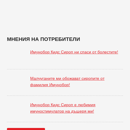
МНЕНИЯ НА ПОТРЕБИТЕЛИ
Имунобор Кидс Сироп ни спаси от болестите!
Малчуганите ми обожават сиропите от
фамилия Имунобор!
Имунобор Кидс Сироп е любимия
имуностимулатор на дъщеря ми!