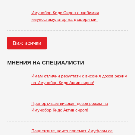
Имунобор Кидс Сироп е любимия
имуностимулатор на дъщеря ми!
Виж всички
МНЕНИЯ НА СПЕЦИАЛИСТИ
Имам отлични резултати с високия дозов режим
на Имунобор Кидс Актив сироп!
Препоръчвам високия дозов режим на
Имунобор Кидс Актив сироп!
Пациентите, които приемат Имуфлам се