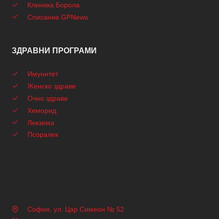
Клиника Борола
Списание GPNews
ЗДРАВНИ ПРОГРАМИ
Имунитет
Женско здраве
Очно здраве
Хеморид
Лекзема
Псоралек
София, ул. Цар Симеон № 52