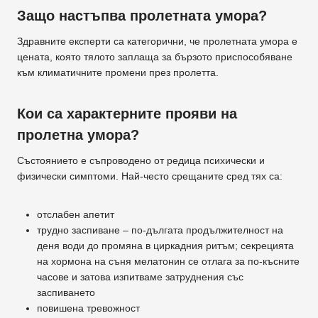
Защо настъпва пролетната умора?
Здравните експерти са категорични, че пролетната умора е
цената, която тялото заплаща за бързото приспособяване
към климатичните промени през пролетта.
Кои са характерните прояви на
пролетна умора?
Състоянието е съпроводено от редица психически и
физически симптоми. Най-често срещаните сред тях са:
отслабен апетит
трудно заспиване – по-дългата продължителност на
деня води до промяна в циркадния ритъм; секрецията
на хормона на съня мелатонин се отлага за по-късните
часове и затова изпитваме затруднения със
заспиването
повишена тревожност