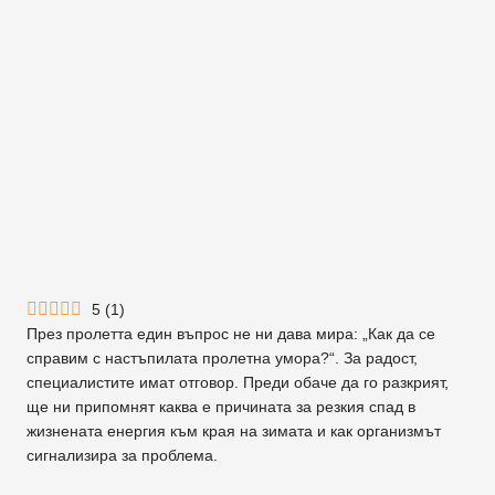
5
(
1
)
През пролетта един въпрос не ни дава мира: „Как да се
справим с настъпилата пролетна умора?“. За радост,
специалистите имат отговор. Преди обаче да го разкрият,
ще ни припомнят каква е причината за резкия спад в
жизнената енергия към края на зимата и как организмът
сигнализира за проблема.