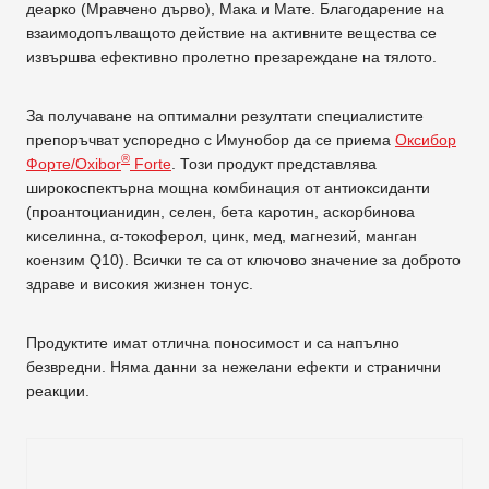
деарко (Мравчено дърво), Мака и Мате. Благодарение на
взаимодопълващото действие на активните вещества се
извършва ефективно пролетно презареждане на тялото.
За получаване на оптимални резултати специалистите
препоръчват успоредно с Имунобор да се приема
Оксибор
®
Форте/Oxibor
Forte
. Този продукт представлява
широкоспектърна мощна комбинация от антиоксиданти
(проантоцианидин, селен, бета каротин, аскорбинова
киселинна, α-токоферол, цинк, мед, магнезий, манган
коензим Q10). Всички те са от ключово значение за доброто
здраве и високия жизнен тонус.
Продуктите имат отлична поносимост и са напълно
безвредни. Няма данни за нежелани ефекти и странични
реакции.