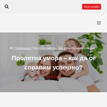
Към
Купи онлайн
съдържанието
/
Публикации
/
Пролетна умора – как да се справим успешно?
Пролетна умора – как да се
справим успешно?
15.03.2017