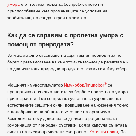
умора
е от голяма полза за безпроблемното ни
приспособяване към променящите се условия на
заобикалящата среда в края на зимата.
Как да се справим с пролетна умора с
помощ от природата?
За максимално скъсяване на адаптивния период и за по-
бързо превъзмогване на симптомите можем да разчитаме и
на два изпитани природни продукта от фамилия Имунобор.
®
Мощният имуностимулатор
Имунобор/Imunobor
се
препоръчва от специалистите за борба с пролетната умора
при възрастни. Той се прилага успешно за укрепване на
естествените защитни сили, повишаване на жизнения тонус
и подобряване на общото състояние на организма.
Комплексното му действие се дължи на рационалната
комбинация от природни съставки. Всяка капсула съчетава
силата на високопречистени екстракт от
Котешки нокът
, По