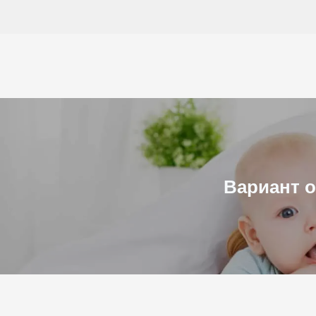
Към
съдържанието
Вариант о