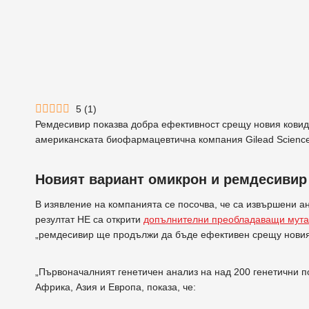
5
(
1
)
Ремдесивир показва добра ефективност срещу новия кови
американската биофармацевтична компания Gilead Science
Новият вариант омикрон и ремдесивир
В изявление на компанията се посочва, че са извършени 
резултат НЕ са открити
допълнителни преобладаващи мут
„ремдесивир ще продължи да бъде ефективен срещу новият
„Първоначалният генетичен анализ на над 200 генетични 
Африка, Азия и Европа, показа, че: