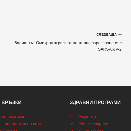
СЛЕДВАЩА
Вариантът Омикрон = риск от повторно заразяване със
SARS-CoV-2
 ВРЪЗКИ
ЗДРАВНИ ПРОГРАМИ
онен магазин
Имунитет
 – корпоративен сайт
Женско здраве
а Борола
Очно здраве