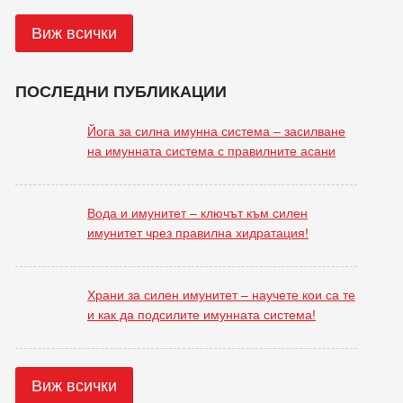
Виж всички
ПОСЛЕДНИ ПУБЛИКАЦИИ
Йога за силна имунна система – засилване
на имунната система с правилните асани
Вода и имунитет – ключът към силен
имунитет чрез правилна хидратация!
Храни за силен имунитет – научете кои са те
и как да подсилите имунната система!
Виж всички