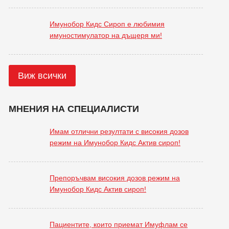
Имунобор Кидс Сироп е любимия
имуностимулатор на дъщеря ми!
Виж всички
МНЕНИЯ НА СПЕЦИАЛИСТИ
Имам отлични резултати с високия дозов
режим на Имунобор Кидс Актив сироп!
Препоръчвам високия дозов режим на
Имунобор Кидс Актив сироп!
Пациентите, които приемат Имуфлам се