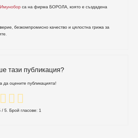
 Имунобор
са на фирма
БОРОЛА
, която е създадена
ерие, безкомпромисно качество и цялостна грижа за
ите
.
ше тази публикация?
за да оцените публикацията!
5
/ 5. Брой гласове:
1