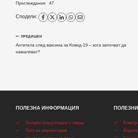
Преглеждания:
47
Сподели:
Навигация
ПРЕДИШЕН
Антитела след ваксина за Ковид-19 – кога започват да
намаляват?
ПОЛЕЗНА ИНФОРМАЦИЯ
ПОЛЕЗНИ
Онлайн консултация с лекар
Електр
Тест за имунен срив
Борола
Често задавани въпроси
Клиник