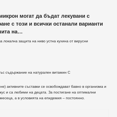
омикрон могат да бъдат лекувани с
ане с този и всички останали варианти
зчита на…
а локална защита на ниво устна кухина от вирусни
 със съдържание на натурален витамин С
не) активните съставки се освобождават бавно в организма и
вкус и са любими на децата. За постигане на оптимални
месеца, а в условията на епидемия – постоянно.