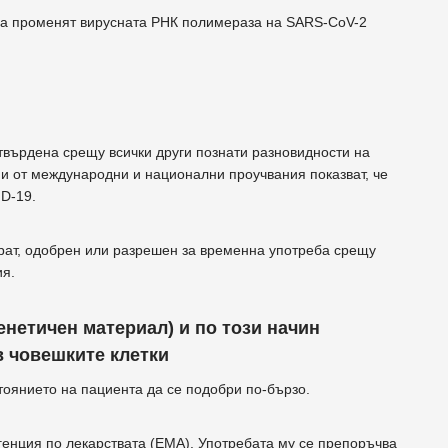
 да променят вирусната РНК полимераза на SARS-CoV-2
твърдена срещу всички други познати разновидности на
и от международни и национални проучвания показват, че
D-19.
рат, одобрен или разрешен за временна употреба срещу
ия.
енетичен материал) и по този начин
в човешките клетки
оянието на пациента да се подобри по-бързо.
генция по лекарствата (EMA). Употребата му се препоръчва