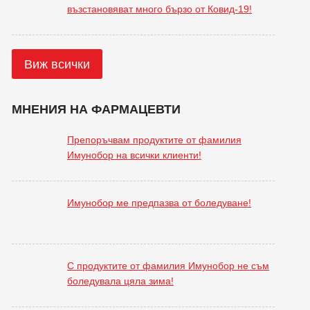
възстановяват много бързо от Ковид-19!
Виж всички
МНЕНИЯ НА ФАРМАЦЕВТИ
Препоръчвам продуктите от фамилия
Имунобор на всички клиенти!
Имунобор ме предпазва от боледуване!
С продуктите от фамилия Имунобор не съм
боледувала цяла зима!