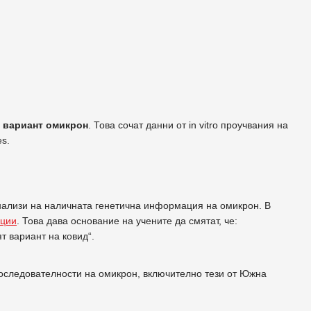
д
вариант омикрон
. Това сочат данни от in vitro проучвания на
s.
анализи на наличната генетична информация на омикрон. В
ации
. Това дава основание на учените да смятат, че:
 вариант на ковид“.
последователности на омикрон, включително тези от Южна