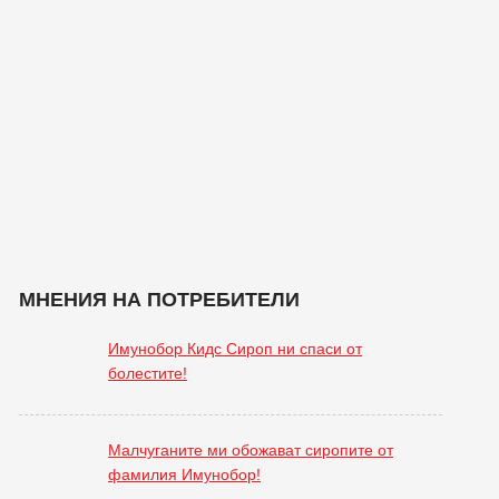
МНЕНИЯ НА ПОТРЕБИТЕЛИ
Имунобор Кидс Сироп ни спаси от
болестите!
Малчуганите ми обожават сиропите от
фамилия Имунобор!