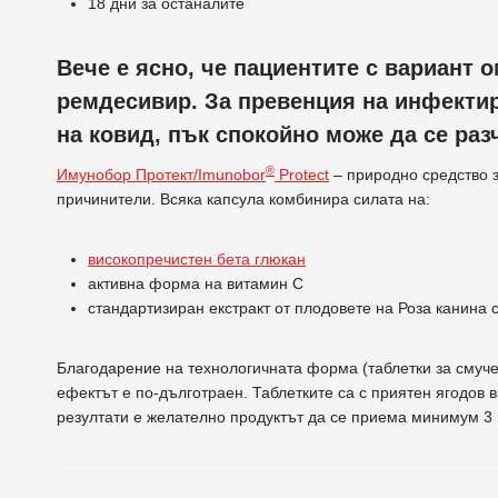
18 дни за останалите
Вече е ясно, че пациентите с вариант 
ремдесивир. За превенция на инфектир
на ковид, пък спокойно може да се ра
®
Имунобор Протект/Imunobor
Protect
– природно средство з
причинители. Всяка капсула комбинира силата на:
високопречистен бета глюкан
активна форма на витамин С
стандартизиран екстракт от плодовете на Роза канина
Благодарение на технологичната форма (таблетки за смуче
ефектът е по-дълготраен. Таблетките са с приятен ягодов 
резултати е желателно продуктът да се приема минимум 3 