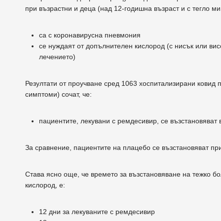
при възрастни и деца (над 12-годишна възраст и с тегло мин
са с коронавирусна пневмония
се нуждаят от допълнителен кислород (с нисък или вис
лечението)
Резултати от проучване сред 1063 хоспитализирани ковид п
симптоми) сочат, че:
пациентите, лекувани с ремдесивир, се възстановяват 
За сравнение, пациентите на плацебо се възстановяват при
Става ясно още, че времето за възстановяване на тежко бо
кислород, е:
12 дни за лекуваните с ремдесивир