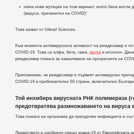
няма нови мутации на този вариант, които биха могли
(вируса, причинител на COVID)“
Това казват от Gilead Sciences.
Към момента антивирусната активност на ремдесивир е по
COVID-19. Това са алфа, бета, гама,
делта
и епсилон. Данн
ремдесивир помага за намаляване на прогресията на COVI
Припомняме, че ремдесивир е първият антивирусен препа
COVID-19 в приблизително 50 страни, включително Българ
Той инхибира вирусната РНК полимераза (г
предотвратява размножаването на вируса 
Това помага на организма да преодолее инфекцията и съст
Лекарството е одобрено срещу ковид-19 от Европейската а