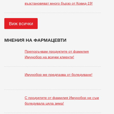
възстановяват много бързо от Ковид-19!
Виж всички
МНЕНИЯ НА ФАРМАЦЕВТИ
Препоръчвам продуктите от фамилия
Имунобор на всички клиенти!
Имунобор ме предпазва от боледуване!
С продуктите от фамилия Имунобор не съм
боледувала цяла зима!