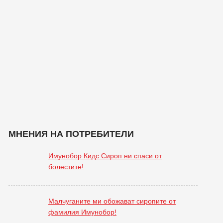
МНЕНИЯ НА ПОТРЕБИТЕЛИ
Имунобор Кидс Сироп ни спаси от
болестите!
Малчуганите ми обожават сиропите от
фамилия Имунобор!