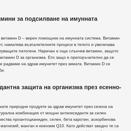
амини за подсилване на имунната
е витамин D – верен помощник на имунната система. Витамин
т, намалява възпалителните процеси в тялото и увеличава
ахлуващите патогени. Наричан е още слънчев витамин, защото
витамин D за организма. Ето защо е препоръчително да се
се радваме на здрав имунитет през зимата. Витамин D се
би.
дантна защита на организма през есенно-
ате природни продукти за здрав имунитет през сезона на
турална комбинация от мощни антиоксиданти за силен
чества проантоцианидин, селен, бета каротин, аскорбинова
 магнезий, манган и коензим Q10. Като действат заедно те са