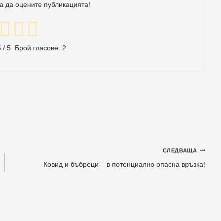
за да оцените публикацията!
5
/ 5. Брой гласове:
2
СЛЕДВАЩА
Ковид и бъбреци – в потенциално опасна връзка!