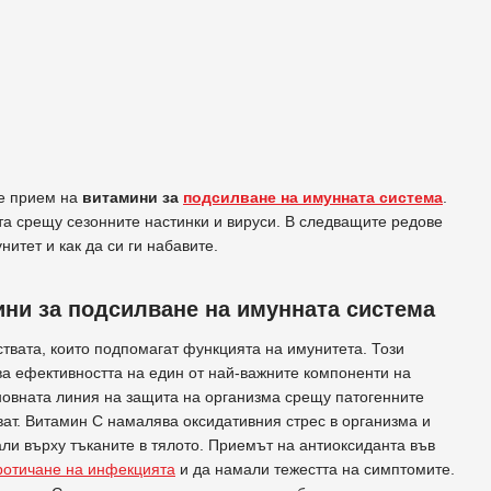
те прием на
витамини за
подсилване на имунната система
.
а срещу сезонните настинки и вируси. В следващите редове
итет и как да си ги набавите.
ни за подсилване на имунната система
ствата, които подпомагат функцията на имунитета. Този
а ефективността на един от най-важните компоненти на
новната линия на защита на организма срещу патогенните
ат. Витамин С намалява оксидативния стрес в организма и
ли върху тъканите в тялото. Приемът на антиоксиданта във
ротичане на инфекцията
и да намали тежестта на симптомите.