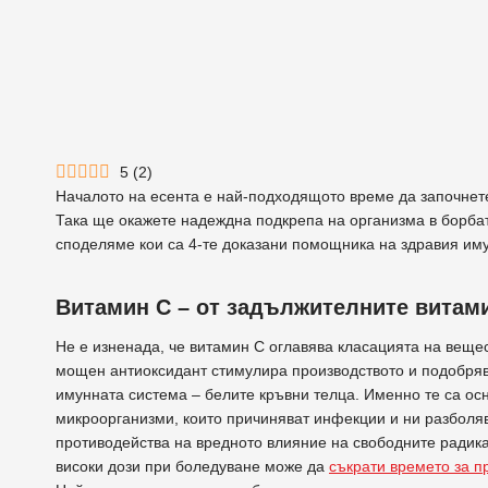
5
(
2
)
Началото на есента е най-подходящото време да започне
Така ще окажете надеждна подкрепа на организма в борбат
споделяме кои са 4-те доказани помощника на здравия имун
Витамин С – от задължителните витами
Не е изненада, че витамин С оглавява класацията на веще
мощен антиоксидант стимулира производството и подобряв
имунната система – белите кръвни телца. Именно те са ос
микроорганизми, които причиняват инфекции и ни разболяв
противодейства на вредното влияние на свободните радика
високи дози при боледуване може да
съкрати времето за п