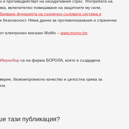
 и противодействат на оксидативния стрес. Употребата на
изма, включително повишаване на защитните му сили,
бряване функцията на сърдечно-съдовата система и
за безопасност. Няма данни за противопоказания и странични
н от електронен магазин МоМо –
www.momo.bg
.
 Имунобор
са на фирма
БОРОЛА
, която е създадена
ерие, безкомпромисно качество и цялостна грижа за
ите
.
ше тази публикация?