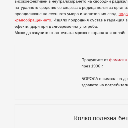
високоефективни в неутрализирането на свободни радикали
натуралното средство се свързва с редица ползи за орган
преодоляване на есенната умора и когнитивния спад,
подо
кръвообращението
. Изцяло природния състав е гаранция 
ефекти, дори при дълговременна употреба.
Може да закупите от аптечната мрежа в страната и онлай
Продуктите от
фамилия
през 1996 г.
БОРОЛА е символ на дов
здравето на потребител
Колко полезна бе