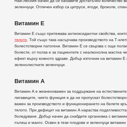
Най-лесния начин да си набавите достатъчно количество в
зеленчуци. Отличен избор са цитруси, ягоди, броколи, спан
Витамин Е
Витамин Е също притежава антиоксидантни свойства, коит
тялото
. Той също така насърчава производството на Т-кле
болестотворни патогени. Витамин Е се свързва с още полз
болести, от полза е за пациентите с неалкохолна мастна ч
ефект върху кожното здраве. Добър източник на витамин Е 
зеленолистните зеленчуци.
Витамин А
Витамин А е жизненоважен за поддържане на естествените 
лигавиците, чиято функция е да не пропускат болестотвор
важен за производството и функционирането на белите кръв
тялото. При дефицит на витамин А нараства податливостт
боледуване. Добър начин да снабдите организма с витамин 
пъпеш и манго. Освен в тези плодове и зеленчуци витамин 