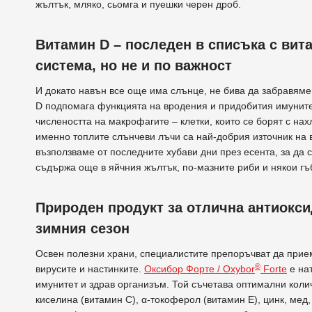
жълтък, мляко, сьомга и пуешки черен дроб.
Витамин D – последен в списъка с вит
система, но не и по важност
И докато навън все още има слънце, не бива да забравям
D подпомага функцията на вродения и придобития имуните
числеността на макрофагите – клетки, които се борят с н
именно топлите слънчеви лъчи са най-добрия източник на 
възползваме от последните хубави дни през есента, за да 
съдържа още в яйчния жълтък, по-мазните риби и някои гъ
Природен продукт за отлична антиокси
зимния сезон
Освен полезни храни, специалистите препоръчват да прием
®
вирусите и настинките.
Оксибор Форте / Oxybor
Forte
е на
имунитет и здрав организъм. Той съчетава оптимални коли
киселина (витамин C), α-токоферол (витамин Е), цинк, мед,