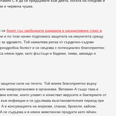
итамин С е да се придържате към диета, богата на плодове и
ак и червена чушка.
о се
борят със свободните радикали и оксидативния стрес в
тки и по този начин подпомага защитата на имунитета срещу
и за здравето. Той намалява риска от сърдечно-съдови
ернодробна болест и се свързва с потенциален благоприятен
са някои ядки, като фъстъци и бадеми, тиква, авокадо и
защитни сили на тялото. Той влияе благоприятно върху
ните микроорганизми в организма. Витамин А също така е
ни клетки, които улавят и изчистват вирусите и бактериите от
а към инфекции и се удължава възстановителния период при
А е консумацията на моркови, спанак, броколи, кайсии,
А се съдържа и в някои животински продукти като яйчен