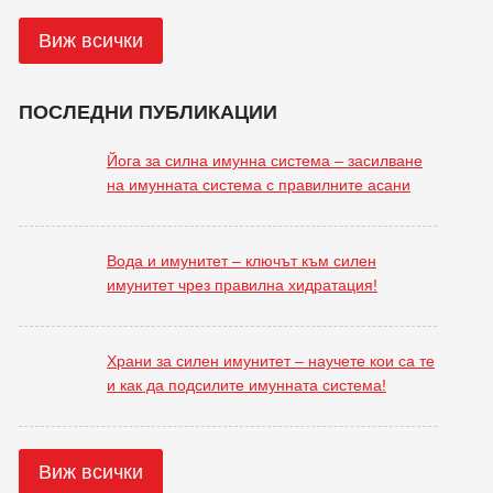
Виж всички
ПОСЛЕДНИ ПУБЛИКАЦИИ
Йога за силна имунна система – засилване
на имунната система с правилните асани
Вода и имунитет – ключът към силен
имунитет чрез правилна хидратация!
Храни за силен имунитет – научете кои са те
и как да подсилите имунната система!
Виж всички