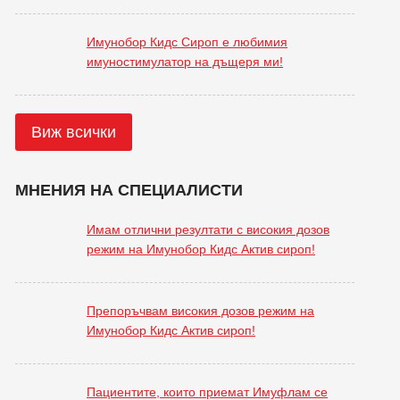
Имунобор Кидс Сироп е любимия
имуностимулатор на дъщеря ми!
Виж всички
МНЕНИЯ НА СПЕЦИАЛИСТИ
Имам отлични резултати с високия дозов
режим на Имунобор Кидс Актив сироп!
Препоръчвам високия дозов режим на
Имунобор Кидс Актив сироп!
Пациентите, които приемат Имуфлам се