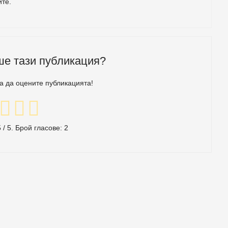
ите
.
ше тази публикация?
за да оцените публикацията!
5
/ 5. Брой гласове:
2