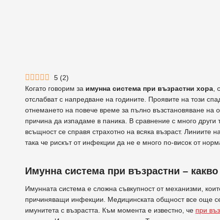
5
(
2
)
Когато говорим за
имунна система при възрастни хора
,
отслабват с напредване на годините. Проявите на този спа
отнемането на повече време за пълно възстановяване на ор
причина да изпадаме в паника. В сравнение с много други
всъщност се справя страхотно на всяка възраст. Линиите н
така че рискът от инфекции да не е много по-висок от норм
Имунна система при възрастни – какво
Имунната система е сложна съвкупност от механизми, които
причиняващи инфекции. Медицинската общност все още се 
имунитета с възрастта. Към момента е известно, че
при въз