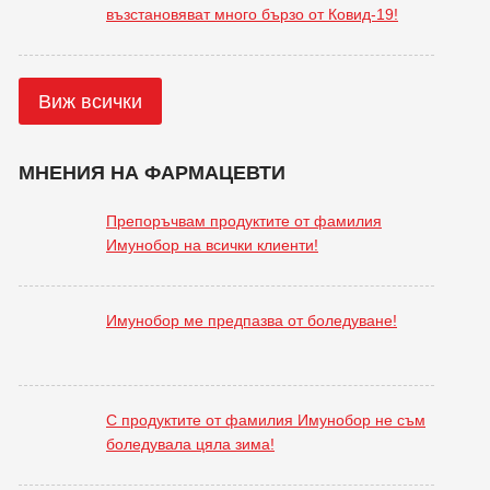
възстановяват много бързо от Ковид-19!
Виж всички
МНЕНИЯ НА ФАРМАЦЕВТИ
Препоръчвам продуктите от фамилия
Имунобор на всички клиенти!
Имунобор ме предпазва от боледуване!
С продуктите от фамилия Имунобор не съм
боледувала цяла зима!