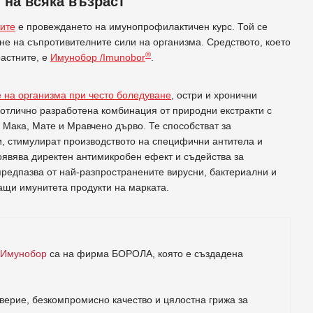
 на всяка възраст
ните
е провеждането на имунопрофилактичен курс. Той се
не на съпротивителните сили на организма. Средството, което
®
растните, е
Имунобор /Imunobor
.
 на организма при често боледуване
, остри и хронични
отлично разработена комбинация от природни екстракти с
 Мака, Мате и Мравчено дърво. Те способстват за
ки, стимулират производството на специфични антитела и
оявява директен антимикробен ефект и съдейства за
редпазва от най-разпространените вирусни, бактериални и
ащи имунитета продукти на марката.
 Имунобор
са на фирма
БОРОЛА
, която е създадена
ерие, безкомпромисно качество и цялостна грижа за