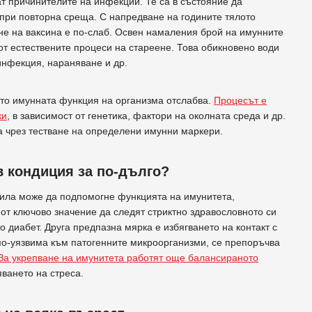
ат причинителите на инфекции. Те са в състояние да
 при повторна среща. С напредване на годините тялото
яне на ваксина е по-слаб. Освен намаления брой на имунните
от естествените процеси на стареене. Това обикновено води
инфекция, нараняване и др.
оято имунната функция на организма отслабва.
Процесът е
ки
, в зависимост от генетика, фактори на околната среда и др.
а чрез тестване на определени имунни маркери.
в кондиция за по-дълго?
вила може да подпомогне функцията на имунитета,
 от ключово значение да следят стриктно здравословното си
о диабет. Друга предпазна мярка е избягването на контакт с
по-уязвима към патогенните микроорганизми, се препоръчва
За укрепване на имунитета работят още балансираното
ването на стреса.