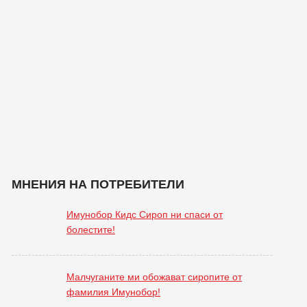
МНЕНИЯ НА ПОТРЕБИТЕЛИ
Имунобор Кидс Сироп ни спаси от
болестите!
Малчуганите ми обожават сиропите от
фамилия Имунобор!