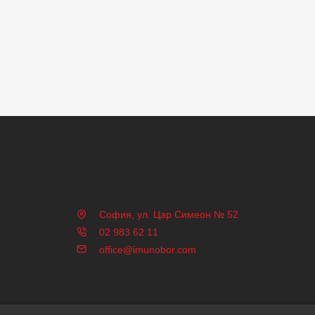
София, ул. Цар Симеон № 52
02 983 62 11
office@imunobor.com