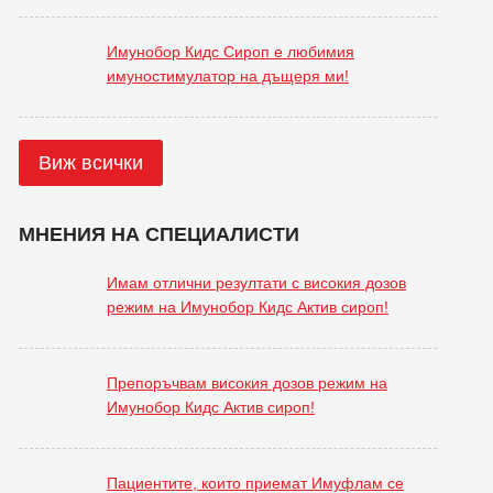
Имунобор Кидс Сироп е любимия
имуностимулатор на дъщеря ми!
Виж всички
МНЕНИЯ НА СПЕЦИАЛИСТИ
Имам отлични резултати с високия дозов
режим на Имунобор Кидс Актив сироп!
Препоръчвам високия дозов режим на
Имунобор Кидс Актив сироп!
Пациентите, които приемат Имуфлам се