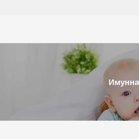
Към
съдържанието
Имунна 