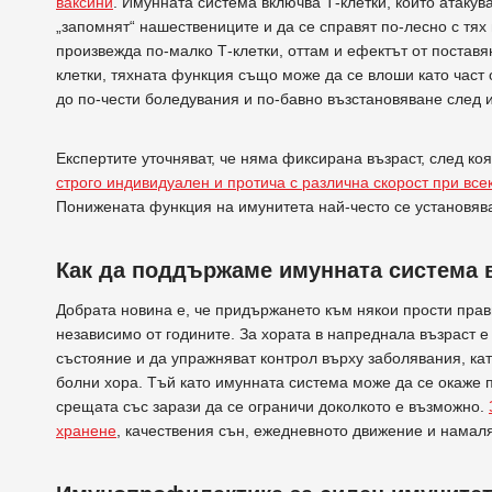
ваксини
. Имунната система включва Т-клетки, които атакув
„запомнят“ нашествениците и да се справят по-лесно с тях
произвежда по-малко Т-клетки, оттам и ефектът от постав
клетки, тяхната функция също може да се влоши като част 
до по-чести боледувания и по-бавно възстановяване след 
Експертите уточняват, че няма фиксирана възраст, след к
строго индивидуален и протича с различна скорост при все
Понижената функция на имунитета най-често се установяв
Как да поддържаме имунната система 
Добрата новина е, че придържането към някои прости пра
независимо от годините. За хората в напреднала възраст е
състояние и да упражняват контрол върху заболявания, кат
болни хора. Тъй като имунната система може да се окаже 
срещата със зарази да се ограничи доколкото е възможно.
хранене
, качествения сън, ежедневното движение и намаля