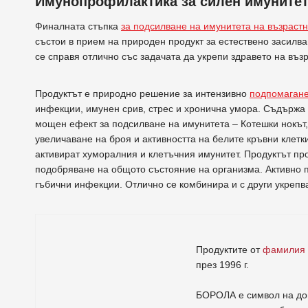
Имунопрофилактика за силен имунитет
Финалната стъпка
за подсилване на имунитета на възраст
състои в прием на природен продукт за естествено засилва
се справя отлично със задачата да укрепи здравето на въз
Продуктът е природно решение за интензивно
подпомагане
инфекции, имунен срив, стрес и хронична умора. Съдържа 
мощен ефект за подсилване на имунитета – Котешки нокът,
увеличаване на броя и активността на белите кръвни клет
активират хуморалния и клетъчния имунитет. Продуктът пр
подобряване на общото състояние на организма. Активно п
гъбични инфекции. Отлично се комбинира и с други укрепв
Продуктите от
фамилия
през 1996 г.
БОРОЛА е символ на дов