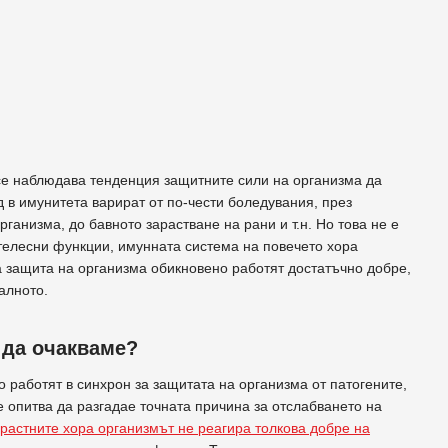
 се наблюдава тенденция защитните сили на организма да
д в имунитета варират от по-чести боледувания, през
ганизма, до бавното зарастване на рани и т.н. Но това не е
 телесни функции, имунната система на повечето хора
а защита на организма обикновено работят достатъчно добре,
алното.
 да очакваме?
 работят в синхрон за защитата на организма от патогените,
опитва да разгадае точната причина за отслабването на
растните хора организмът не реагира толкова добре на