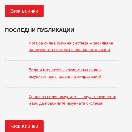
Виж всички
ПОСЛЕДНИ ПУБЛИКАЦИИ
Йога за силна имунна система – засилване
на имунната система с правилните асани
Вода и имунитет – ключът към силен
имунитет чрез правилна хидратация!
Храни за силен имунитет – научете кои са те
и как да подсилите имунната система!
Виж всички