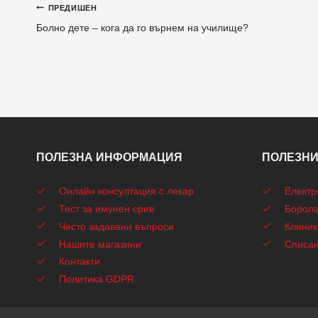
Навигация
ПРЕДИШЕН
Болно дете – кога да го върнем на училище?
ПОЛЕЗНА ИНФОРМАЦИЯ
ПОЛЕЗНИ
Онлайн консултация с лекар
Електр
Тест за имунен срив
Борола
Често задавани въпроси
Клиник
Нашите магазини
Списа
Контакти
Политика GDPR