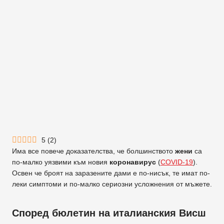
5
(
2
)
Има все повече доказателства, че болшинството
жени
са
по-малко уязвими към новия
коронавирус
(
COVID-19
).
Освен че броят на заразените дами е по-нисък, те имат по-
леки симптоми и по-малко сериозни усложнения от мъжете.
Според бюлетин на италианския Висш