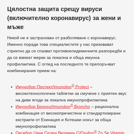
Цялостна защита срещу вируси
(включително коронавирус) за жени и
мъже
Никой не е застрахован от разболяване с коронавирус.
Именно поради това специалистите у нас призовават
стриктно да се спазват противоепидемичните разпоредби и
да се вземат мерки за локална и обща имунна
профилактика. С оглед на последното те препоръчват
комбинирания прием на:
®
Имунобор Протект/Imunobor
Protect
–
високотехнологични таблетки за смучене с приятен вкус
на диви ягоди за локална имунопрофилактика
®
Имунобор Бронхо/Imunobor
Broncho
– рационална
комбинация от високопречистени и стандартизирани
екстракти от Ехинацея и Котешки нокът за обща
имунопрофилактика
®
Оксибор Цинк Селен Витамин C/Oxybor
Zn Se Vitamin