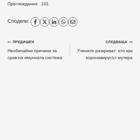
Преглеждания:
101
Сподели:
Навигация
ПРЕДИШЕН
СЛЕДВАЩА
Необичайни причини за
Учените разкриват: ето как
срив на имунната система
коронавирусът мутира