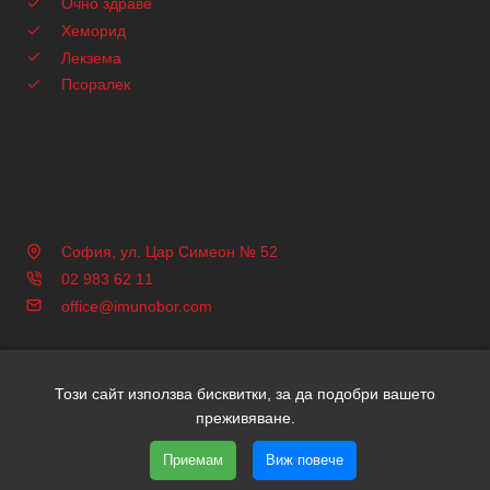
Очно здраве
Хеморид
Лекзема
Псоралек
София, ул. Цар Симеон № 52
02 983 62 11
office@imunobor.com
Този сайт използва бисквитки, за да подобри вашето
Copyright © 2026 Имунобор | Всички права запазени | Уеб
преживяване.
дизайн и SEO от Трибест
Приемам
Виж повече