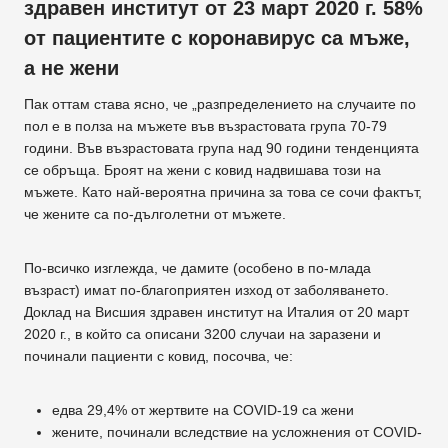
здравен институт от 23 март 2020 г. 58%
от пациентите с коронавирус са мъже,
а не жени
Пак оттам става ясно, че „разпределението на случаите по
пол е в полза на мъжете във възрастовата група 70-79
години. Във възрастовата група над 90 години тенденцията
се обръща. Броят на жени с ковид надвишава този на
мъжете. Като най-вероятна причина за това се сочи фактът,
че жените са по-дълголетни от мъжете.
По-всичко изглежда, че дамите (особено в по-млада
възраст) имат по-благоприятен изход от заболяването.
Доклад на Висшия здравен институт на Италия от 20 март
2020 г., в който са описани 3200 случаи на заразени и
починали пациенти с ковид, посочва, че:
едва 29,4% от жертвите на COVID-19 са жени
жените, починали вследствие на усложнения от COVID-