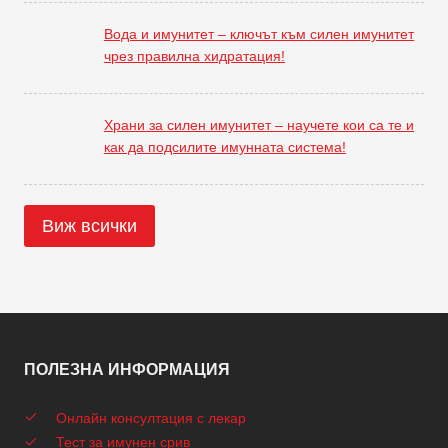
Вода и имунитет – ключът към силен имунитет
чрез правилна хидратация!
Храни за силен имунитет – научете кои са те и
как да подсилите имунната система!
Виж всички
ПОЛЕЗНА ИНФОРМАЦИЯ
Онлайн консултация с лекар
Тест за имунен срив