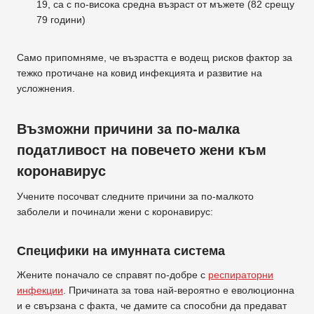
19, са с по-висока средна възраст от мъжете (82 срещу
79 години)
Само припомняме, че възрастта е водещ рисков фактор за
тежко протичане на ковид инфекцията и развитие на
усложнения.
Възможни причини за по-малка
податливост на повечето жени към
коронавирус
Учените посочват следните причини за по-малкото
заболели и починали жени с коронавирус:
Специфики на имунната система
Жените поначало се справят по-добре с
респираторни
инфекции
. Причината за това най-вероятно е еволюционна
и е свързана с факта, че дамите са способни да предават