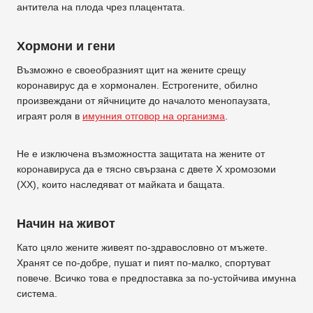
антитела на плода чрез плацентата.
Хормони и гени
Възможно е своеобразният щит на жените срещу
коронавирус да е хормонален. Естрогените, обилно
произвеждани от яйчниците до началото менопаузата,
играят роля в
имунния отговор на организма
.
Не е изключена възможността защитата на жените от
коронавируса да е тясно свързана с двете Х хромозоми
(ХХ), които наследяват от майката и бащата.
Начин на живот
Като цяло жените живеят по-здравословно от мъжете.
Хранят се по-добре, пушат и пият по-малко, спортуват
повече. Всичко това е предпоставка за по-устойчива имунна
система.