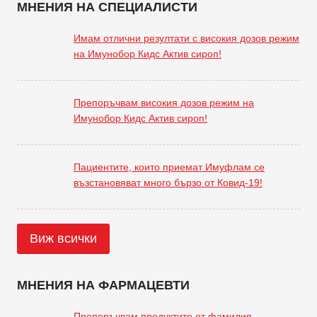
МНЕНИЯ НА СПЕЦИАЛИСТИ
Имам отлични резултати с високия дозов режим
на Имунобор Кидс Актив сироп!
Препоръчвам високия дозов режим на
Имунобор Кидс Актив сироп!
Пациентите, които приемат Имуфлам се
възстановяват много бързо от Ковид-19!
Виж всички
МНЕНИЯ НА ФАРМАЦЕВТИ
Препоръчвам продуктите от фамилия