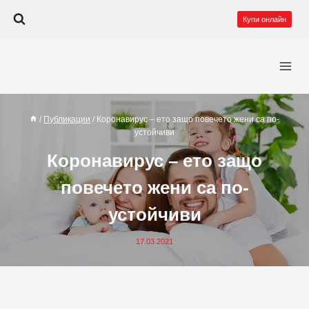
Към
Купи онлайн
съдържанието
/
Публикации
/
Коронавирус – ето защо повечето жени са по-
устойчиви
Коронавирус – ето защо
повечето жени са по-
устойчиви
17.03.2021