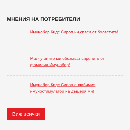
МНЕНИЯ НА ПОТРЕБИТЕЛИ
Имунобор Кидс Сироп ни спаси от болестите!
Малчуганите ми обожават сиропите от
фамилия Имунобор!
Имунобор Кидс Сироп е любимия
имуностимулатор на дъщеря ми!
Виж всички