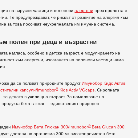
ация на вирусни частици и поленови
алергени
през пролетта е
ии. Те предупреждават, че рискът от развитие на алергия към
ина за това посочват неукрепналата им имунна система.
ъм полен при деца и възрастни
ата нагласа, особено в детска възраст, е модулирането на
нтност към алергени, излагането на поленови частици няма
ия.
може да се ползват природните продукт
Имунобор Кидс Актив
®
стителни капсули/Imunobor
Kids Activ VGcaps
. Сиропната
– за децата в училищна възраст. За намаляване на
а продукта бета глюкан – единственият природен
®
здаден
Имунобор Бета Глюкан 300/Imunobor
Beta Glucan 300
.
одукт доставя на организма 300 мг високопречистен бета