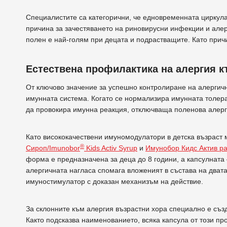
Специалистите са категорични, че едновременната циркул
причина за зачестяването на риновирусни инфекции и алерг
полен е най-голям при децата и подрастващите. Като прич
Естествена профилактика на алергия к
От ключово значение за успешно контролиране на алергичн
имунната система. Когато се нормализира имунната толера
да провокира имунна реакция, отключваща поленова алерг
Като висококачествени имуномодулатори в детска възраст 
®
Сироп/Imunobor
Kids Activ Syrup
и
Имунобор Кидс Актив ра
форма е предназначена за деца до 8 години, а капсулната 
алергичната нагласа спомага вложеният в състава на дват
имуностимулатор с доказан механизъм на действие.
За склонните към алергия възрастни хора специално е съ
Както подсказва наименованието, всяка капсула от този пр