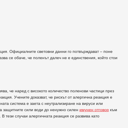
кция. Официалните световни данни го потвърждават – поне
ва се обаче, че поленът далеч не е единствения, който стои
ява, че наред с високото количество поленови частици през
кция. Учените доказват, че рискът от алергична реакция е
нната система е заета с неутрализиране на вируси или
на защитните сили води до ненужно силен
имунен отговор
към
 В тези случаи алергичната реакция се развива като