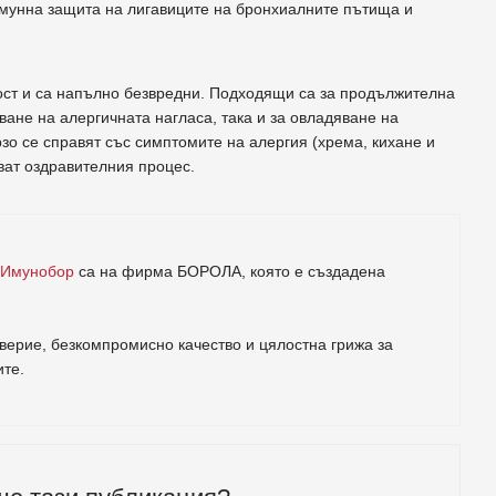
имунна защита на лигавиците на бронхиалните пътища и
ст и са напълно безвредни. Подходящи са за продължителна
ване на алергичната нагласа, така и за овладяване на
о се справят със симптомите на алергия (хрема, кихане и
ват оздравителния процес.
 Имунобор
са на фирма
БОРОЛА
, която е създадена
ерие, безкомпромисно качество и цялостна грижа за
ите
.