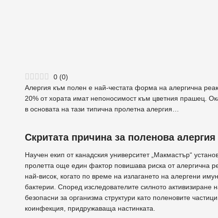
0
(
0
)
Алергия към полен е най-честата форма на алергична реа
20% от хората имат непоносимост към цветния прашец. Оказ
в основата на тази типична пролетна алергия…
Скритата причина за поленова алергия
Научен екип от канадския университет „Макмастър“ установ
пролетта още един фактор повишава риска от алергична реа
най-висок, когато по време на излагането на алергени иму
бактерии. Според изследователите силното активизиране 
безопасни за организма структури като поленовите частици.
коинфекция, придружаваща настинката.