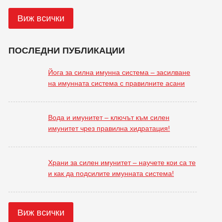
Виж всички
ПОСЛЕДНИ ПУБЛИКАЦИИ
Йога за силна имунна система – засилване
на имунната система с правилните асани
Вода и имунитет – ключът към силен
имунитет чрез правилна хидратация!
Храни за силен имунитет – научете кои са те
и как да подсилите имунната система!
Виж всички