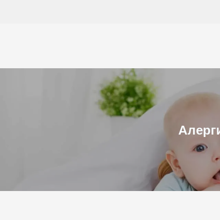
Към
съдържанието
Алерги