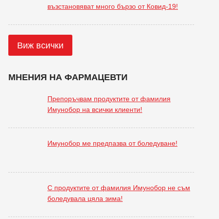
възстановяват много бързо от Ковид-19!
Виж всички
МНЕНИЯ НА ФАРМАЦЕВТИ
Препоръчвам продуктите от фамилия
Имунобор на всички клиенти!
Имунобор ме предпазва от боледуване!
С продуктите от фамилия Имунобор не съм
боледувала цяла зима!