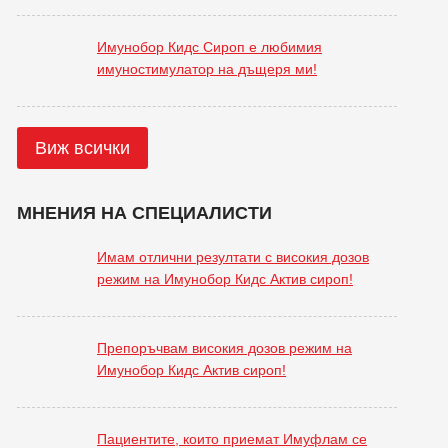
Имунобор Кидс Сироп е любимия
имуностимулатор на дъщеря ми!
Виж всички
МНЕНИЯ НА СПЕЦИАЛИСТИ
Имам отлични резултати с високия дозов
режим на Имунобор Кидс Актив сироп!
Препоръчвам високия дозов режим на
Имунобор Кидс Актив сироп!
Пациентите, които приемат Имуфлам се