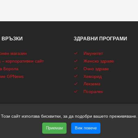
 ВРЪЗКИ
ЗДРАВНИ ПРОГРАМИ
онен магазин
Имунитет
 – корпоративен сайт
Женско здраве
а Борола
Очно здраве
ние GPNews
Хеморид
Лекзема
Псоралек
Този сайт използва бисквитки, за да подобри вашето преживяване.
ht © 2026 Имунобор | Всички права запазени | Уеб дизайн и SEO от
Приемам
Виж повече