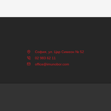
София, ул. Цар Симеон № 52
02 983 62 11
office@imunobor.com
 Трибест