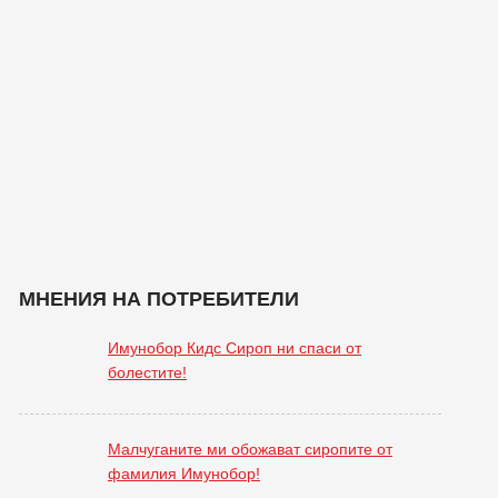
МНЕНИЯ НА ПОТРЕБИТЕЛИ
Имунобор Кидс Сироп ни спаси от
болестите!
Малчуганите ми обожават сиропите от
фамилия Имунобор!