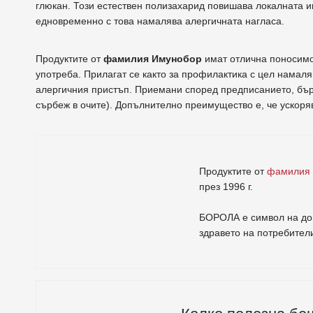
глюкан. Този естествен полизахарид повишава локалната 
едновременно с това намалява алергичната нагласа.
Продуктите от
фамилия Имунобор
имат отлична поносимо
употреба. Прилагат се както за профилактика с цел намаля
алергичния пристъп. Приемани според предписанието, бърз
сърбеж в очите). Допълнително преимущество е, че ускоря
Продуктите от
фамилия
през 1996 г.
БОРОЛА е символ на дов
здравето на потребител