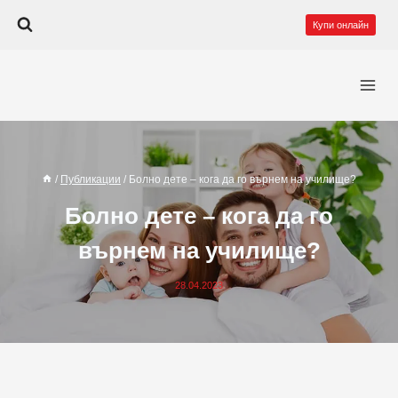
Към
Купи онлайн
съдържанието
/
Публикации
/
Болно дете – кога да го върнем на училище?
Болно дете – кога да го
върнем на училище?
28.04.2023