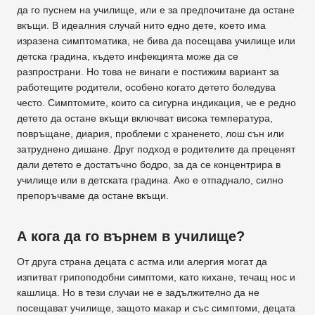
да го пуснем на училище, или е за предпочитане да остане
вкъщи. В идеалния случай нито едно дете, което има
изразена симптоматика, не бива да посещава училище или
детска градина, където инфекцията може да се
разпространи. Но това не винаги е постижим вариант за
работещите родители, особено когато детето боледува
често. Симптомите, които са сигурна индикация, че е редно
детето да остане вкъщи включват висока температура,
повръщане, диария, проблеми с храненето, лош сън или
затруднено дишане. Друг подход е родителите да преценят
дали детето е достатъчно бодро, за да се концентрира в
училище или в детската градина. Ако е отпаднало, силно
препоръчваме да остане вкъщи.
А кога да го върнем в училище?
От друга страна децата с астма или алергия могат да
изпитват грипоподобни симптоми, като кихане, течащ нос и
кашлица. Но в тези случаи не е задължително да не
посещават училище, защото макар и със симптоми, децата