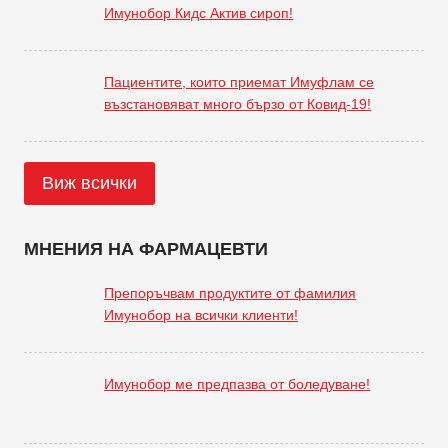
Имунобор Кидс Актив сироп!
Пациентите, които приемат Имуфлам се
възстановяват много бързо от Ковид-19!
Виж всички
МНЕНИЯ НА ФАРМАЦЕВТИ
Препоръчвам продуктите от фамилия
Имунобор на всички клиенти!
Имунобор ме предпазва от боледуване!