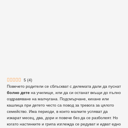
5
(
4
)
Повечето родители се сблъскват с дилемата дали да пуснат
болно дете
на училище, или да си останат вкъщи до пълно
оздравяване на малчугана. Подсмърчане, кихане или
кашлица при детето често са повод за тревога за цялото
семейство. Има периоди, в които малките успяват да
изкарат месец, два, дори и повече без да се разболеят. Но
когато настинките и грипа изглежда се редуват и идват едно