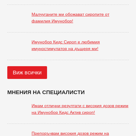
Малчуганите ми обожават сиропите от
фамилия Имунобор!
Имунобор Кидс Сироп е любимия
имуностимулатор на дъщеря ми!
Виж всички
МНЕНИЯ НА СПЕЦИАЛИСТИ
Имам отлични резултати с високия дозов режим
на Имунобор Кидс Актив сироп!
Препоръчвам високия дозов режим на