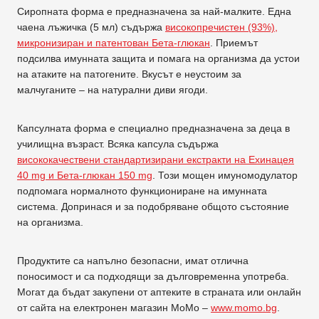
Сиропната форма е предназначена за най-малките. Една
чаена лъжичка (5 мл) съдържа
високопречистен (93%),
микронизиран и патентован Бета-глюкан
. Приемът
подсилва имунната защита и помага на организма да устои
на атаките на патогените. Вкусът е неустоим за
малчуганите – на натурални диви ягоди.
Капсулната форма е специално предназначена за деца в
училищна възраст. Всяка капсула съдържа
висококачествени стандартизирани екстракти на Ехинацея
40 mg и Бета-глюкан 150 mg
. Този мощен имуномодулатор
подпомага нормалното функциониране на имунната
система. Допринася и за подобряване общото състояние
на организма.
Продуктите са напълно безопасни, имат отлична
поносимост и са подходящи за дълговременна употреба.
Могат да бъдат закупени от аптеките в страната или онлайн
от сайта на електронен магазин МоМо –
www.momo.bg
.