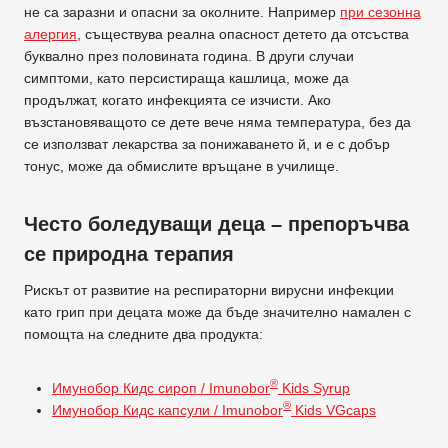
не са заразни и опасни за околните. Например
при сезонна
алергия
, съществува реална опасност детето да отсъства
буквално през половината година. В други случаи
симптоми, като персистираща кашлица, може да
продължат, когато инфекцията се изчисти. Ако
възстановяващото се дете вече няма температура, без да
се използват лекарства за понижаването й, и е с добър
тонус, може да обмислите връщане в училище.
Често боледуващи деца – препоръчва
се природна терапия
Рискът от развитие на респираторни вирусни инфекции
като грип при децата може да бъде значително намален с
помощта на следните два продукта:
®
Имунобор Кидс сироп / Imunobor
Kids Syrup
®
Имунобор Кидс капсули / Imunobor
Kids VGcaps