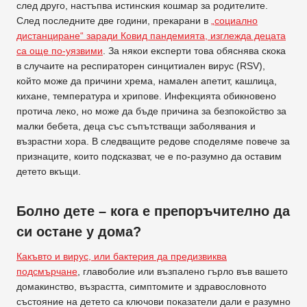
след друго, настъпва истинския кошмар за родителите.
След последните две години, прекарани в
„социално
дистанциране“ заради Ковид пандемията, изглежда децата
са още по-уязвими
. За някои експерти това обяснява скока
в случаите на респираторен синцитиален вирус (RSV),
който може да причини хрема, намален апетит, кашлица,
кихане, температура и хрипове. Инфекцията обикновено
протича леко, но може да бъде причина за безпокойство за
малки бебета, деца със съпътстващи заболявания и
възрастни хора. В следващите редове споделяме повече за
признаците, които подсказват, че е по-разумно да оставим
детето вкъщи.
Болно дете – кога е препоръчително да
си остане у дома?
Какъвто и вирус, или бактерия да предизвиква
подсмърчане
, главоболие или възпалено гърло във вашето
домакинство, възрастта, симптомите и здравословното
състояние на детето са ключови показатели дали е разумно